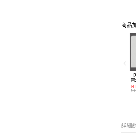
商品加
【
電
你
NT
電
NT
60
Un
詳細