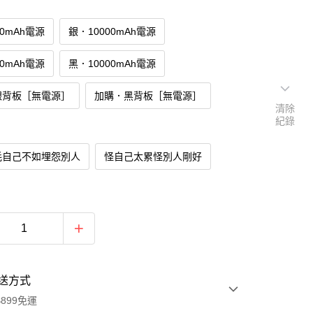
00mAh電源
銀．10000mAh電源
00mAh電源
黑．10000mAh電源
銀背板［無電源］
加購．黑背板［無電源］
清除
紀錄
耗自己不如埋怨別人
怪自己太累怪別人剛好
送方式
899免運