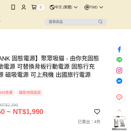
0
中文 (繁體)
TWD
BANK 固態電源】聚眾吸貓 - 由你充固態
動電源 可替換背板行動電源 固態行充
源 磁吸電源 可上飛機 出國旅行電源
n
899免運
國家/地區配送
 NT$2,290
0 ~ NT$1,990
已賣出：4件