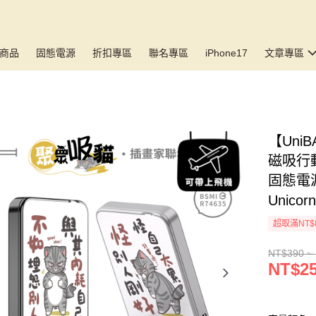
商品
固態電源
折扣專區
聯名專區
iPhone17
文章專區
【Uni
磁吸行
固態電
Unicor
超取滿NT$
NT$390 ~
NT$25