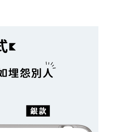
0，滿NT$1,000(含以上)免運費
意付款使用「大哥付你分期」之契約關係目的，商店將以您的個人
否成功請以「AFTEE先享後付 」之結帳頁面顯示為準，若有關於
含姓名、電話或地址）提供予台灣大哥大進項蒐集、處理及利
功／繳費後需取消欲退款等相關疑問，請聯繫「AFTEE先享後
1取貨(出貨較快)
公司與您本人進行分期帳單所需資料之確認、核對及更正。
援中心」
https://netprotections.freshdesk.com/support/home
0，滿NT$899(含以上)免運費
戶服務條款，請詳閱以下連結：
https://oppay.tw/userRule
項】
耽誤您寶貴的收件時間，建議採用宅配方式配送商品。
恩沛科技股份有限公司提供之「AFTEE先享後付」服務完成之
依本服務之必要範圍內提供個人資料，並將交易相關給付款項請
0，滿NT$1,500(含以上)免運費
讓予恩沛科技股份有限公司。
個人資料處理事宜，請瀏覽以下網址：
郵政 (*Maximum item weight: 2kg.)
查看運費
ee.tw/terms/#terms3
年的使用者請事先徵得法定代理人或監護人之同意方可使用
ress 順豐速運 (中港澳可填順豐站點點碼)
查看運費
E先享後付」，若未經同意申辦者引起之損失，本公司不負相關責
AFTEE先享後付」時，將依據個別帳號之用戶狀況，依本公司
核予不同之上限額度；若仍有額度不足之情形，本公司將視審查
用戶進行身份認證。
一人註冊多個帳號或使用他人資訊註冊。若發現惡意使用之情
科技股份有限公司將有權停止該用戶之使用額度並採取法律行