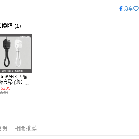
Google Pa
🦄獨家｜
分享
全盈+PAY
🛒新品速
大哥付你
🦄獨家｜
價購 (1)
相關說明
【大哥付
AFTEE先
1.本服務
2.付款方
相關說明
流程，驗
【關於「A
ATM付款
完成交易
AFTEE
3.實際核
便利好安
4.訂單成
１．簡單
消。如遇
UniBANK 固態
２．便利
運送方式
無法說明
源充電吊繩】由
３．安心
充固態磁吸行動
【繳款方
$299
全家取貨
源-充電吊繩
1.分期款
$590
【「AFT
W Type-C
醒簡訊。
每筆NT$7
１．於結帳
icorn
2.透過簡
付」結帳
帳／街口支
付款後全
２．訂單
３．收到繳
每筆NT$7
【注意事
／ATM／
1.本服務
※ 請注意
說明
相關推薦
7-11取
用戶於交
絡購買商品
款買賣價
先享後付