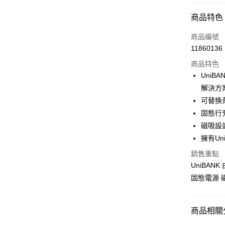
付款方式
商品特色
信用卡一
商品編號
11860136
信用卡分
商品特色
3 期 
Uni
6 期 
合作金
解決方
華南商
12 期
可替換
合作金
上海商
華南商
固態行
24 期
合作金
國泰世
上海商
磁吸設
華南商
臺灣中
合作金
超商取貨
國泰世
上海商
擁有U
匯豐（
華南商
臺灣中
國泰世
聯邦商
LINE Pay
上海商
銷售重點
匯豐（
臺灣中
元大商
兆豐國
聯邦商
UniBA
匯豐（
Apple Pay
玉山商
台中商
元大商
固態電源 磁
聯邦商
台新國
華泰商
玉山商
街口支付
元大商
台灣樂
遠東國
台新國
玉山商
永豐商
台灣樂
悠遊付
商品相關分
台新國
星展（
台灣樂
中國信