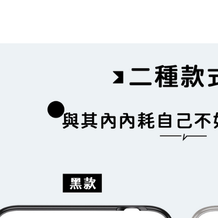
每筆NT$7
2.基於同
※ 交易是
資料（包
是否繳費成
付款後7-1
用，由本
付客戶支
每筆NT$7
3.完整用
【注意事
為了避免
１．透過由
交易，需
每筆NT$8
求債權轉
２．關於
EZPost 中華
https://aft
３．未成
SF Exp
「AFTE
任。
４．使用「
即時審查
結果請求
５．嚴禁
形，恩沛
動。