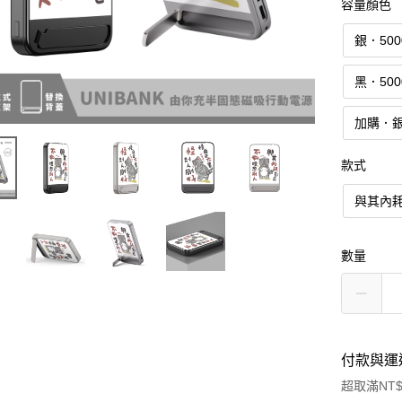
容量顏色
銀．50
黑．50
加購．
款式
與其內
數量
付款與運
超取滿NT$