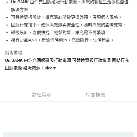
UniBANK 由你充固態磁吸行動電源，為您的數位生活提供最佳
大哥付你分期
解決方案。
相關說明
可替換背板設計，讓您隨心所欲更換外觀，展現個人風格。
【大哥付你分期使用說明】
固態行充技術，確保高效能與安全性，隨時為您的設備充電。
AFTEE先享後付
1.本服務由台灣大哥大提供，台灣大哥大用戶可立即使用無須另外申請。
磁吸設計，方便快捷，輕鬆對齊，讓充電不再繁瑣。
2.付款方式選擇「大哥付你分期」，訂單成立後會自動跳轉到大哥付的交易
相關說明
擁有UniBANK，無論何時何地，充電隨行，生活無憂。
流程，驗證手機門號後，選擇欲分期的期數、繳款截止日，確認付款後即完
【關於「AFTEE先享後付」】
成交易。
ATM付款
AFTEE先享後付是「在收到商品之後才付款」的支付方式。 讓您購物簡單
3.實際核准額度、可分期數及費用金額請依後續交易確認頁面所載為準。
銷售重點
便利好安心！
4.訂單成立30分鐘內，如未前往確認交易或遇審核未通過，訂單將自動取
１．簡單：不需註冊會員、不需綁卡、不需儲值。
UniBANK 由你充固態磁吸行動電源 可替換背板行動電源 固態行充
運送方式
消。如遇「轉專審核」未通過狀況，表示未達大哥付你分期系統評分，恕無
２．便利：只要手機號碼，簡訊認證，即可結帳。
法說明評估內容。
固態電源 磁吸電源 Unicorn
３．安心：先確認商品／服務後，再付款。
全家取貨付款
【繳款方式說明】
1.分期款項不併入電信帳單，「大哥付你分期」於每月結算日後寄送繳費提
每筆NT$70，滿NT$1,000(含以上)免運費
【「AFTEE先享後付」結帳流程】
醒簡訊。
１．於結帳方式選擇「AFTEE先享後付」後，將跳轉至「AFTEE先享後付」
2.透過簡訊連結打開帳單後，可選擇「超商條碼／台灣大直營門市／銀行轉
付款後全家取貨
結帳頁面，進行簡訊認證並確認金額後，即可完成結帳。
詳細說明
相關推薦
帳／街口支付／iPASS MONEY」等通路繳費。
２．訂單成立數日內，您將收到繳費通知簡訊。
每筆NT$70，滿NT$899(含以上)免運費
３．收到繳費通知簡訊後14天內，點擊此簡訊中的連結，可透過四大超商／
【注意事項】
ATM／網路銀行／等多元方式進行付款，方視為交易完成。
7-11取貨（物流比較快）
1.本服務係由「台灣大哥大股份有限公司」（以下簡稱本公司）所提供，讓
※ 請注意：結帳手續完成當下不需立刻繳費，但若您需要取消訂單，請聯絡
用戶於交易時，得透過本服務購買商品或服務，並由商店將買賣／分期付款
每筆NT$70，滿NT$1,000(含以上)免運費
購買商品的店家。未經商家同意取消之訂單仍視為有效，需透過AFTEE先享
買賣價金債權讓與本公司後，依約使用本公司帳單繳交帳款。
後付繳納相關費用。
2.基於同意付款使用「大哥付你分期」之契約關係目的，商店將以您的個人
付款後7-11取貨(出貨較快)
※ 交易是否成功請以「AFTEE先享後付 」之結帳頁面顯示為準，若有關於
資料（包含姓名、電話或地址）提供予台灣大哥大進項蒐集、處理及利用，
是否繳費成功／繳費後需取消欲退款等相關疑問，請聯繫「AFTEE先享後付