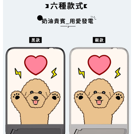
每筆NT$70，滿NT$899(含以上)免運費
由本公司與您本人進行分期帳單所需資料之確認、核對及更正。
客戶支援中心」
https://netprotections.freshdesk.com/support/home
3.完整用戶服務條款，請詳閱以下連結：
https://oppay.tw/userRule
為了避免耽誤您寶貴的收件時間，建議採用宅配方式配送商品。
【注意事項】
１．透過由恩沛科技股份有限公司提供之「AFTEE先享後付」服務完成之交
每筆NT$80，滿NT$1,500(含以上)免運費
易，需依本服務之必要範圍內提供個人資料，並將交易相關給付款項請求債
權轉讓予恩沛科技股份有限公司。
EZPost 中華郵政 (*Maximum item weight: 2kg.)
查看運費
２．關於個人資料處理事宜，請瀏覽以下網址：
https://aftee.tw/terms/#terms3
SF Express 順豐速運 (中港澳可填順豐站點點碼)
查看運費
３．未成年的使用者請事先徵得法定代理人或監護人之同意方可使用
「AFTEE先享後付」，若未經同意申辦者引起之損失，本公司不負相關責
任。
４．使用「AFTEE先享後付」時，將依據個別帳號之用戶狀況，依本公司即
時審查核予不同之上限額度；若仍有額度不足之情形，本公司將視審查結果
請求用戶進行身份認證。
５．嚴禁一人註冊多個帳號或使用他人資訊註冊。若發現惡意使用之情形，
恩沛科技股份有限公司將有權停止該用戶之使用額度並採取法律行動。