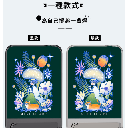
每筆NT$70，滿NT$899(含以上)免運費
由本公司與您本人進行分期帳單所需資料之確認、核對及更正。
客戶支援中心」
https://netprotections.freshdesk.com/support/home
3.完整用戶服務條款，請詳閱以下連結：
https://oppay.tw/userRule
為了避免耽誤您寶貴的收件時間，建議採用宅配方式配送商品。
【注意事項】
１．透過由恩沛科技股份有限公司提供之「AFTEE先享後付」服務完成之交
每筆NT$80，滿NT$1,500(含以上)免運費
易，需依本服務之必要範圍內提供個人資料，並將交易相關給付款項請求債
權轉讓予恩沛科技股份有限公司。
EZPost 中華郵政 (*Maximum item weight: 2kg.)
查看運費
２．關於個人資料處理事宜，請瀏覽以下網址：
https://aftee.tw/terms/#terms3
SF Express 順豐速運 (中港澳可填順豐站點點碼)
查看運費
３．未成年的使用者請事先徵得法定代理人或監護人之同意方可使用
「AFTEE先享後付」，若未經同意申辦者引起之損失，本公司不負相關責
任。
４．使用「AFTEE先享後付」時，將依據個別帳號之用戶狀況，依本公司即
時審查核予不同之上限額度；若仍有額度不足之情形，本公司將視審查結果
請求用戶進行身份認證。
５．嚴禁一人註冊多個帳號或使用他人資訊註冊。若發現惡意使用之情形，
恩沛科技股份有限公司將有權停止該用戶之使用額度並採取法律行動。