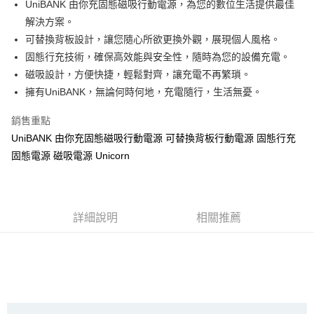
UniBANK 由你充固態磁吸行動電源，為您的數位生活提供最佳
大哥付你分期
解決方案。
相關說明
可替換背板設計，讓您隨心所欲更換外觀，展現個人風格。
【大哥付你分期使用說明】
固態行充技術，確保高效能與安全性，隨時為您的設備充電。
AFTEE先享後付
1.本服務由台灣大哥大提供，台灣大哥大用戶可立即使用無須另外申請。
磁吸設計，方便快捷，輕鬆對齊，讓充電不再繁瑣。
2.付款方式選擇「大哥付你分期」，訂單成立後會自動跳轉到大哥付的交易
相關說明
擁有UniBANK，無論何時何地，充電隨行，生活無憂。
流程，驗證手機門號後，選擇欲分期的期數、繳款截止日，確認付款後即完
【關於「AFTEE先享後付」】
成交易。
ATM付款
AFTEE先享後付是「在收到商品之後才付款」的支付方式。 讓您購物簡單
3.實際核准額度、可分期數及費用金額請依後續交易確認頁面所載為準。
銷售重點
便利好安心！
4.訂單成立30分鐘內，如未前往確認交易或遇審核未通過，訂單將自動取
１．簡單：不需註冊會員、不需綁卡、不需儲值。
UniBANK 由你充固態磁吸行動電源 可替換背板行動電源 固態行充
運送方式
消。如遇「轉專審核」未通過狀況，表示未達大哥付你分期系統評分，恕無
２．便利：只要手機號碼，簡訊認證，即可結帳。
法說明評估內容。
固態電源 磁吸電源 Unicorn
３．安心：先確認商品／服務後，再付款。
全家取貨付款
【繳款方式說明】
1.分期款項不併入電信帳單，「大哥付你分期」於每月結算日後寄送繳費提
每筆NT$70，滿NT$1,000(含以上)免運費
【「AFTEE先享後付」結帳流程】
醒簡訊。
１．於結帳方式選擇「AFTEE先享後付」後，將跳轉至「AFTEE先享後付」
2.透過簡訊連結打開帳單後，可選擇「超商條碼／台灣大直營門市／銀行轉
付款後全家取貨
結帳頁面，進行簡訊認證並確認金額後，即可完成結帳。
詳細說明
相關推薦
帳／街口支付／iPASS MONEY」等通路繳費。
２．訂單成立數日內，您將收到繳費通知簡訊。
每筆NT$70，滿NT$899(含以上)免運費
３．收到繳費通知簡訊後14天內，點擊此簡訊中的連結，可透過四大超商／
【注意事項】
ATM／網路銀行／等多元方式進行付款，方視為交易完成。
7-11取貨（物流比較快）
1.本服務係由「台灣大哥大股份有限公司」（以下簡稱本公司）所提供，讓
※ 請注意：結帳手續完成當下不需立刻繳費，但若您需要取消訂單，請聯絡
用戶於交易時，得透過本服務購買商品或服務，並由商店將買賣／分期付款
每筆NT$70，滿NT$1,000(含以上)免運費
購買商品的店家。未經商家同意取消之訂單仍視為有效，需透過AFTEE先享
買賣價金債權讓與本公司後，依約使用本公司帳單繳交帳款。
後付繳納相關費用。
2.基於同意付款使用「大哥付你分期」之契約關係目的，商店將以您的個人
付款後7-11取貨(出貨較快)
※ 交易是否成功請以「AFTEE先享後付 」之結帳頁面顯示為準，若有關於
資料（包含姓名、電話或地址）提供予台灣大哥大進項蒐集、處理及利用，
是否繳費成功／繳費後需取消欲退款等相關疑問，請聯繫「AFTEE先享後付