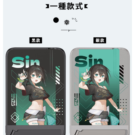
每筆NT$70，滿NT$899(含以上)免運費
由本公司與您本人進行分期帳單所需資料之確認、核對及更正。
客戶支援中心」
https://netprotections.freshdesk.com/support/home
3.完整用戶服務條款，請詳閱以下連結：
https://oppay.tw/userRule
為了避免耽誤您寶貴的收件時間，建議採用宅配方式配送商品。
【注意事項】
１．透過由恩沛科技股份有限公司提供之「AFTEE先享後付」服務完成之交
每筆NT$80，滿NT$1,500(含以上)免運費
易，需依本服務之必要範圍內提供個人資料，並將交易相關給付款項請求債
權轉讓予恩沛科技股份有限公司。
EZPost 中華郵政 (*Maximum item weight: 2kg.)
查看運費
２．關於個人資料處理事宜，請瀏覽以下網址：
https://aftee.tw/terms/#terms3
SF Express 順豐速運 (中港澳可填順豐站點點碼)
查看運費
３．未成年的使用者請事先徵得法定代理人或監護人之同意方可使用
「AFTEE先享後付」，若未經同意申辦者引起之損失，本公司不負相關責
任。
４．使用「AFTEE先享後付」時，將依據個別帳號之用戶狀況，依本公司即
時審查核予不同之上限額度；若仍有額度不足之情形，本公司將視審查結果
請求用戶進行身份認證。
５．嚴禁一人註冊多個帳號或使用他人資訊註冊。若發現惡意使用之情形，
恩沛科技股份有限公司將有權停止該用戶之使用額度並採取法律行動。