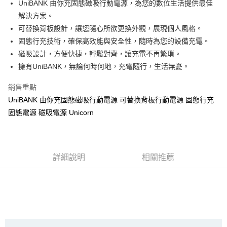
UniBANK 由你充固態磁吸行動電源，為您的數位生活提供最佳
大哥付你分期
解決方案。
相關說明
可替換背板設計，讓您隨心所欲更換外觀，展現個人風格。
【大哥付你分期使用說明】
固態行充技術，確保高效能與安全性，隨時為您的設備充電。
AFTEE先享後付
1.本服務由台灣大哥大提供，台灣大哥大用戶可立即使用無須另外申請。
磁吸設計，方便快捷，輕鬆對齊，讓充電不再繁瑣。
2.付款方式選擇「大哥付你分期」，訂單成立後會自動跳轉到大哥付的交易
相關說明
擁有UniBANK，無論何時何地，充電隨行，生活無憂。
流程，驗證手機門號後，選擇欲分期的期數、繳款截止日，確認付款後即完
【關於「AFTEE先享後付」】
成交易。
ATM付款
AFTEE先享後付是「在收到商品之後才付款」的支付方式。 讓您購物簡單
3.實際核准額度、可分期數及費用金額請依後續交易確認頁面所載為準。
銷售重點
便利好安心！
4.訂單成立30分鐘內，如未前往確認交易或遇審核未通過，訂單將自動取
１．簡單：不需註冊會員、不需綁卡、不需儲值。
UniBANK 由你充固態磁吸行動電源 可替換背板行動電源 固態行充
運送方式
消。如遇「轉專審核」未通過狀況，表示未達大哥付你分期系統評分，恕無
２．便利：只要手機號碼，簡訊認證，即可結帳。
法說明評估內容。
固態電源 磁吸電源 Unicorn
３．安心：先確認商品／服務後，再付款。
全家取貨付款
【繳款方式說明】
1.分期款項不併入電信帳單，「大哥付你分期」於每月結算日後寄送繳費提
每筆NT$70，滿NT$1,000(含以上)免運費
【「AFTEE先享後付」結帳流程】
醒簡訊。
１．於結帳方式選擇「AFTEE先享後付」後，將跳轉至「AFTEE先享後付」
2.透過簡訊連結打開帳單後，可選擇「超商條碼／台灣大直營門市／銀行轉
付款後全家取貨
結帳頁面，進行簡訊認證並確認金額後，即可完成結帳。
詳細說明
相關推薦
帳／街口支付／iPASS MONEY」等通路繳費。
２．訂單成立數日內，您將收到繳費通知簡訊。
每筆NT$70，滿NT$899(含以上)免運費
３．收到繳費通知簡訊後14天內，點擊此簡訊中的連結，可透過四大超商／
【注意事項】
ATM／網路銀行／等多元方式進行付款，方視為交易完成。
7-11取貨（物流比較快）
1.本服務係由「台灣大哥大股份有限公司」（以下簡稱本公司）所提供，讓
※ 請注意：結帳手續完成當下不需立刻繳費，但若您需要取消訂單，請聯絡
用戶於交易時，得透過本服務購買商品或服務，並由商店將買賣／分期付款
每筆NT$70，滿NT$1,000(含以上)免運費
購買商品的店家。未經商家同意取消之訂單仍視為有效，需透過AFTEE先享
買賣價金債權讓與本公司後，依約使用本公司帳單繳交帳款。
後付繳納相關費用。
2.基於同意付款使用「大哥付你分期」之契約關係目的，商店將以您的個人
付款後7-11取貨(出貨較快)
※ 交易是否成功請以「AFTEE先享後付 」之結帳頁面顯示為準，若有關於
資料（包含姓名、電話或地址）提供予台灣大哥大進項蒐集、處理及利用，
是否繳費成功／繳費後需取消欲退款等相關疑問，請聯繫「AFTEE先享後付