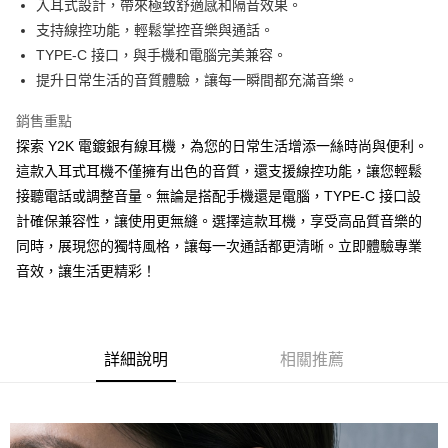
大哥付你分期
入耳式設計，帶來極致舒適感和隔音效果。
相關說明
支持線控功能，輕鬆掌控音樂與通話。
【大哥付你分期使用說明】
TYPE-C 接口，與手機和電腦完美兼容。
AFTEE先享後付
1.本服務由台灣大哥大提供，台灣大哥大用戶可立即使用無須另外申請。
提升日常生活的音質體驗，讓每一瞬間都充滿音樂。
2.付款方式選擇「大哥付你分期」，訂單成立後會自動跳轉到大哥付的交易
相關說明
流程，驗證手機門號後，選擇欲分期的期數、繳款截止日，確認付款後即完
【關於「AFTEE先享後付」】
銷售重點
成交易。
ATM付款
AFTEE先享後付是「在收到商品之後才付款」的支付方式。 讓您購物簡單
3.實際核准額度、可分期數及費用金額請依後續交易確認頁面所載為準。
探索 Y2K 電鍍銀有線耳機，為您的日常生活增添一絲時尚與便利。
便利好安心！
4.訂單成立30分鐘內，如未前往確認交易或遇審核未通過，訂單將自動取
１．簡單：不需註冊會員、不需綁卡、不需儲值。
這款入耳式耳機不僅擁有出色的音質，還支援線控功能，讓您輕鬆
運送方式
消。如遇「轉專審核」未通過狀況，表示未達大哥付你分期系統評分，恕無
２．便利：只要手機號碼，簡訊認證，即可結帳。
法說明評估內容。
接聽電話或調整音量。無論是搭配手機還是電腦，TYPE-C 接口設
３．安心：先確認商品／服務後，再付款。
全家取貨付款
【繳款方式說明】
計確保兼容性，讓使用更無縫。選擇這款耳機，享受高品質音樂的
1.分期款項不併入電信帳單，「大哥付你分期」於每月結算日後寄送繳費提
每筆NT$70，滿NT$1,000(含以上)免運費
【「AFTEE先享後付」結帳流程】
同時，展現您的獨特風格，讓每一次通話都更清晰。立即體驗專業
醒簡訊。
１．於結帳方式選擇「AFTEE先享後付」後，將跳轉至「AFTEE先享後付」
2.透過簡訊連結打開帳單後，可選擇「超商條碼／台灣大直營門市／銀行轉
音效，讓生活更精彩！
付款後全家取貨
結帳頁面，進行簡訊認證並確認金額後，即可完成結帳。
帳／街口支付／iPASS MONEY」等通路繳費。
２．訂單成立數日內，您將收到繳費通知簡訊。
每筆NT$70，滿NT$899(含以上)免運費
３．收到繳費通知簡訊後14天內，點擊此簡訊中的連結，可透過四大超商／
【注意事項】
ATM／網路銀行／等多元方式進行付款，方視為交易完成。
7-11取貨（物流比較快）
1.本服務係由「台灣大哥大股份有限公司」（以下簡稱本公司）所提供，讓
※ 請注意：結帳手續完成當下不需立刻繳費，但若您需要取消訂單，請聯絡
用戶於交易時，得透過本服務購買商品或服務，並由商店將買賣／分期付款
詳細說明
相關推薦
每筆NT$70，滿NT$1,000(含以上)免運費
購買商品的店家。未經商家同意取消之訂單仍視為有效，需透過AFTEE先享
買賣價金債權讓與本公司後，依約使用本公司帳單繳交帳款。
後付繳納相關費用。
2.基於同意付款使用「大哥付你分期」之契約關係目的，商店將以您的個人
付款後7-11取貨(出貨較快)
※ 交易是否成功請以「AFTEE先享後付 」之結帳頁面顯示為準，若有關於
資料（包含姓名、電話或地址）提供予台灣大哥大進項蒐集、處理及利用，
是否繳費成功／繳費後需取消欲退款等相關疑問，請聯繫「AFTEE先享後付
每筆NT$70，滿NT$899(含以上)免運費
由本公司與您本人進行分期帳單所需資料之確認、核對及更正。
客戶支援中心」
https://netprotections.freshdesk.com/support/home
3.完整用戶服務條款，請詳閱以下連結：
https://oppay.tw/userRule