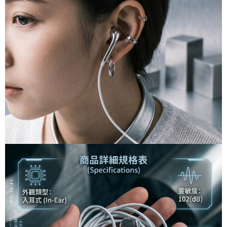
為了避免耽誤您寶貴的收件時間，建議採用宅配方式配送商品。
【注意事項】
１．透過由恩沛科技股份有限公司提供之「AFTEE先享後付」服務完成之交
每筆NT$80，滿NT$1,500(含以上)免運費
易，需依本服務之必要範圍內提供個人資料，並將交易相關給付款項請求債
權轉讓予恩沛科技股份有限公司。
EZPost 中華郵政 (*Maximum item weight: 2kg.)
查看運費
２．關於個人資料處理事宜，請瀏覽以下網址：
https://aftee.tw/terms/#terms3
SF Express 順豐速運 (中港澳可填順豐站點點碼)
查看運費
３．未成年的使用者請事先徵得法定代理人或監護人之同意方可使用
「AFTEE先享後付」，若未經同意申辦者引起之損失，本公司不負相關責
任。
４．使用「AFTEE先享後付」時，將依據個別帳號之用戶狀況，依本公司即
時審查核予不同之上限額度；若仍有額度不足之情形，本公司將視審查結果
請求用戶進行身份認證。
５．嚴禁一人註冊多個帳號或使用他人資訊註冊。若發現惡意使用之情形，
恩沛科技股份有限公司將有權停止該用戶之使用額度並採取法律行動。