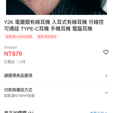
Y2K 電鍍銀有線耳機 入耳式有線耳機 可線控
可通話 TYPE-C耳機 手機耳機 電腦耳機
超取滿NT$899免運
國家/地區配送
NT$199
NT$79
已賣出：11件
請選擇商品選項
付款與運送方式
超取滿NT$899免運
付款方式
信用卡一次付款