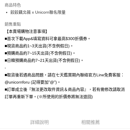
商品特色
全盈+PAY
餃餃藕北薇 x Unicorn聯名限量
大哥付你分期
銷售重點
相關說明
【本賣場購物注意事項】
【大哥付你分期使用說明】
AFTEE先享後付
1.本服務由台灣大哥大提供，台灣大哥大用戶可立即使用無須另外申請。
■首次下載App&填寫資料可拿最高$300折價券。
2.付款方式選擇「大哥付你分期」，訂單成立後會自動跳轉到大哥付的交易
相關說明
■現貨商品約1~3天出貨(不含例假日)。
流程，驗證手機門號後，選擇欲分期的期數、繳款截止日，確認付款後即完
【關於「AFTEE先享後付」】
■預購商品約7~15天出貨(不含例假日)。
成交易。
ATM付款
AFTEE先享後付是「在收到商品之後才付款」的支付方式。 讓您購物簡單
3.實際核准額度、可分期數及費用金額請依後續交易確認頁面所載為準。
■日韓預購商品約7~21天出貨(不含例假日)。
便利好安心！
4.訂單成立30分鐘內，如未前往確認交易或遇審核未通過，訂單將自動取
１．簡單：不需註冊會員、不需綁卡、不需儲值。
-
運送方式
消。如遇「轉專審核」未通過狀況，表示未達大哥付你分期系統評分，恕無
２．便利：只要手機號碼，簡訊認證，即可結帳。
法說明評估內容。
■取貨後若遇商品問題，請在七天鑑賞期內聯絡官方Line免費客服：
３．安心：先確認商品／服務後，再付款。
全家取貨付款
【繳款方式說明】
@unicornforu (記得要加"@")。
1.分期款項不併入電信帳單，「大哥付你分期」於每月結算日後寄送繳費提
每筆NT$70，滿NT$1,000(含以上)免運費
【「AFTEE先享後付」結帳流程】
■訂單成立後『無法更改取件資訊＆商品內容』，若有需修改請取消
醒簡訊。
１．於結帳方式選擇「AFTEE先享後付」後，將跳轉至「AFTEE先享後付」
2.透過簡訊連結打開帳單後，可選擇「超商條碼／台灣大直營門市／銀行轉
訂單再重新下單。(※所使用的折價券將無法退回)
付款後全家取貨
結帳頁面，進行簡訊認證並確認金額後，即可完成結帳。
帳／街口支付／iPASS MONEY」等通路繳費。
２．訂單成立數日內，您將收到繳費通知簡訊。
每筆NT$70，滿NT$899(含以上)免運費
３．收到繳費通知簡訊後14天內，點擊此簡訊中的連結，可透過四大超商／
【注意事項】
ATM／網路銀行／等多元方式進行付款，方視為交易完成。
7-11取貨（物流比較快）
1.本服務係由「台灣大哥大股份有限公司」（以下簡稱本公司）所提供，讓
※ 請注意：結帳手續完成當下不需立刻繳費，但若您需要取消訂單，請聯絡
用戶於交易時，得透過本服務購買商品或服務，並由商店將買賣／分期付款
詳細說明
相關推薦
每筆NT$70，滿NT$1,000(含以上)免運費
購買商品的店家。未經商家同意取消之訂單仍視為有效，需透過AFTEE先享
買賣價金債權讓與本公司後，依約使用本公司帳單繳交帳款。
後付繳納相關費用。