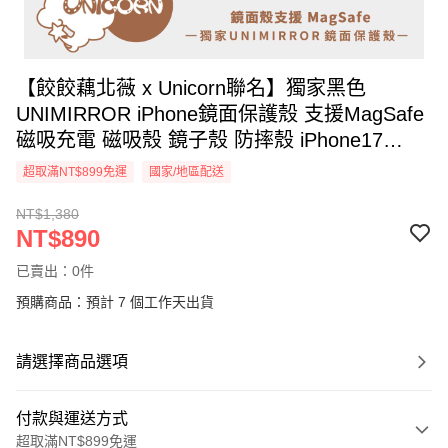
【餃餃藕北薇 x Unicorn聯名】獨家黑色
UNIMIRROR iPhone鏡面保護殼 支援MagSafe
磁吸充電 磁吸殼 鏡子殼 防摔殼 iPhone17
iPhone18 i17 i18 Unicorn手機殼
超取滿NT$899免運
國家/地區配送
NT$1,380
NT$890
已賣出：0件
預購商品：預計 7 個工作天出貨
請選擇商品選項
付款與運送方式
超取滿NT$899免運