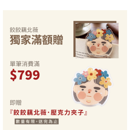
2.基於同意付款使用「大哥付你分期」之契約關係目的，商店將以您的個人
付款後7-11取貨(出貨較快)
※ 交易是否成功請以「AFTEE先享後付 」之結帳頁面顯示為準，若有關於
資料（包含姓名、電話或地址）提供予台灣大哥大進項蒐集、處理及利用，
是否繳費成功／繳費後需取消欲退款等相關疑問，請聯繫「AFTEE先享後付
每筆NT$70，滿NT$899(含以上)免運費
由本公司與您本人進行分期帳單所需資料之確認、核對及更正。
客戶支援中心」
https://netprotections.freshdesk.com/support/home
3.完整用戶服務條款，請詳閱以下連結：
https://oppay.tw/userRule
為了避免耽誤您寶貴的收件時間，建議採用宅配方式配送商品。
【注意事項】
１．透過由恩沛科技股份有限公司提供之「AFTEE先享後付」服務完成之交
每筆NT$80，滿NT$1,500(含以上)免運費
易，需依本服務之必要範圍內提供個人資料，並將交易相關給付款項請求債
權轉讓予恩沛科技股份有限公司。
EZPost 中華郵政 (*Maximum item weight: 2kg.)
查看運費
２．關於個人資料處理事宜，請瀏覽以下網址：
https://aftee.tw/terms/#terms3
SF Express 順豐速運 (中港澳可填順豐站點點碼)
查看運費
３．未成年的使用者請事先徵得法定代理人或監護人之同意方可使用
「AFTEE先享後付」，若未經同意申辦者引起之損失，本公司不負相關責
任。
４．使用「AFTEE先享後付」時，將依據個別帳號之用戶狀況，依本公司即
時審查核予不同之上限額度；若仍有額度不足之情形，本公司將視審查結果
請求用戶進行身份認證。
５．嚴禁一人註冊多個帳號或使用他人資訊註冊。若發現惡意使用之情形，
恩沛科技股份有限公司將有權停止該用戶之使用額度並採取法律行動。