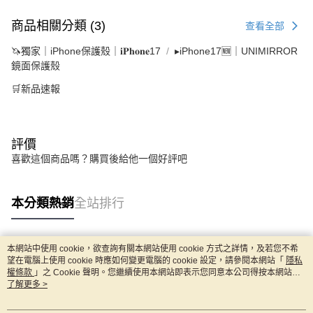
商品相關分類 (3)
查看全部
🦄獨家｜iPhone保護殼｜𝐢𝐏𝐡𝐨𝐧𝐞17
▸iPhone17🆕｜UNIMIRROR
鏡面保護殼
🛒新品速報
評價
喜歡這個商品嗎？購買後給他一個好評吧
本分類熱銷
全站排行
本網站中使用 cookie，欲查詢有關本網站使用 cookie 方式之詳情，及若您不希
熱門標籤
望在電腦上使用 cookie 時應如何變更電腦的 cookie 設定，請參閱本網站「
隱私
權條款
」之 Cookie 聲明。您繼續使用本網站即表示您同意本公司得按本網站使
用條款之 Cookie 聲明使用 cookie。
了解更多 >