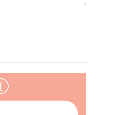
依本服務之必要範圍內提供個人資料，並將交易相關給付款項請
0，滿NT$1,500(含以上)免運費
讓予恩沛科技股份有限公司。
個人資料處理事宜，請瀏覽以下網址：
郵政 (*Maximum item weight: 2kg.)
查看運費
ee.tw/terms/#terms3
年的使用者請事先徵得法定代理人或監護人之同意方可使用
ress 順豐速運 (中港澳可填順豐站點點碼)
查看運費
E先享後付」，若未經同意申辦者引起之損失，本公司不負相關責
AFTEE先享後付」時，將依據個別帳號之用戶狀況，依本公司
核予不同之上限額度；若仍有額度不足之情形，本公司將視審查
用戶進行身份認證。
一人註冊多個帳號或使用他人資訊註冊。若發現惡意使用之情
科技股份有限公司將有權停止該用戶之使用額度並採取法律行