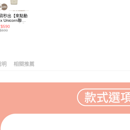
交易，需
每筆NT$8
求債權轉
２．關於
EZPost 中華
貨秒出【來點動
https://aft
x Unicorn聯
３．未成
SF Exp
】UNI Hē 有你
$590
「AFTE
 夏日限定版-雙
$690
任。
透明隨行杯(附吸
４．使用「
 710ml SGS認
即時審查
 吸管杯 水杯 可
珍珠 可手提 透
結果請求
水壺 隨行杯 杯
５．嚴禁
 環保杯
形，恩沛
說明
相關推薦
動。