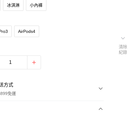
冰淇淋
小內褲
Pro3
AirPods4
清除
紀錄
送方式
899免運
次付款
期付款