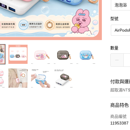
泡泡浴
型號
AirPods
數量
付款與運
超取滿NT$
付款方式
商品特色
信用卡一
商品編號
11953387
信用卡分