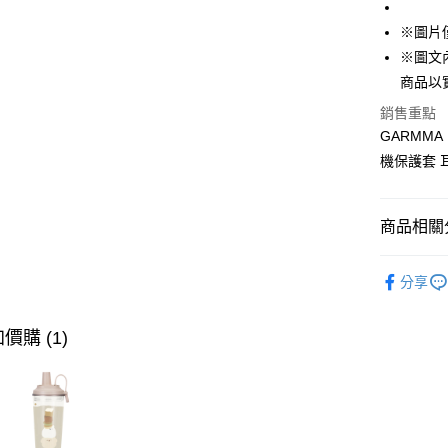
AFTEE先
1.本服務
※圖片
2.付款方
相關說明
流程，驗
【關於「A
※圖文
ATM付款
完成交易
AFTEE
商品以
3.實際核
便利好安
4.訂單成
１．簡單
銷售重點
消。如遇
２．便利
GARMMA｜
運送方式
無法說明
３．安心
機保護套 耳
【繳款方
全家取貨
1.分期款
【「AFT
醒簡訊。
每筆NT$7
１．於結帳
2.透過簡
付」結帳
商品相關分
帳／街口支
付款後全
２．訂單
３．收到繳
每筆NT$7
🔎正版｜三
【注意事
／ATM／
分享
1.本服務
※ 請注意
🛒新品速
7-11取
用戶於交
絡購買商品
款買賣價
先享後付
每筆NT$7
🌟品牌3
價購 (1)
2.基於同
※ 交易是
資料（包
是否繳費成
付款後7-1
用，由本
付客戶支
每筆NT$7
3.完整用
【注意事
為了避免
１．透過由