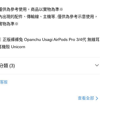
享後付
由台灣大哥大提供，台灣大哥大用戶可立即使用無須另外申請。
僅供為參考使用，商品以實物為準※
式選擇「大哥付你分期」，訂單成立後會自動跳轉到大哥付的交易
證手機門號後，選擇欲分期的期數、繳款截止日，確認付款後即
FTEE先享後付」】
內出現的配件、傳輸線、主機等..僅供為參考示意使用，
。
先享後付是「在收到商品之後才付款」的支付方式。 讓您購物簡單
實物為準※
准額度、可分期數及費用金額請依後續交易確認頁面所載為準。
心！
立30分鐘內，如未前往確認交易或遇審核未通過，訂單將自動取
：不需註冊會員、不需綁卡、不需儲值。
「轉專審核」未通過狀況，表示未達大哥付你分期系統評分，恕
：只要手機號碼，簡訊認證，即可結帳。
正版褲褲兔 Opanchu Usagi AirPods Pro 3/4代 無線耳
評估內容。
：先確認商品／服務後，再付款。
機殼 Unicorn
式說明】
付款
項不併入電信帳單，「大哥付你分期」於每月結算日後寄送繳費提
EE先享後付」結帳流程】
0，滿NT$1,000(含以上)免運費
方式選擇「AFTEE先享後付」後，將跳轉至「AFTEE先享後
訊連結打開帳單後，可選擇「超商條碼／台灣大直營門市／銀行轉
頁面，進行簡訊認證並確認金額後，即可完成結帳。
類 (3)
付／iPASS MONEY」等通路繳費。
家取貨
成立數日內，您將收到繳費通知簡訊。
費通知簡訊後14天內，點擊此簡訊中的連結，可透過四大超商
0，滿NT$899(含以上)免運費
麗鷗 Sanrio 系列商品
三麗鷗｜AirPods 耳機殼
項】
網路銀行／等多元方式進行付款，方視為交易完成。
客服
係由「台灣大哥大股份有限公司」（以下簡稱本公司）所提供，讓
：結帳手續完成當下不需立刻繳費，但若您需要取消訂單，請聯
報
貨（物流比較快）
易時，得透過本服務購買商品或服務，並由商店將買賣／分期付
的店家。未經商家同意取消之訂單仍視為有效，需透過AFTEE
金債權讓與本公司後，依約使用本公司帳單繳交帳款。
繳納相關費用。
0，滿NT$1,000(含以上)免運費
C｜GARMMA、犀牛盾、惡魔盾
▸GARMMA 永橙
查看全部
意付款使用「大哥付你分期」之契約關係目的，商店將以您的個人
否成功請以「AFTEE先享後付 」之結帳頁面顯示為準，若有關於
含姓名、電話或地址）提供予台灣大哥大進項蒐集、處理及利
功／繳費後需取消欲退款等相關疑問，請聯繫「AFTEE先享後
1取貨(出貨較快)
公司與您本人進行分期帳單所需資料之確認、核對及更正。
援中心」
https://netprotections.freshdesk.com/support/home
0，滿NT$899(含以上)免運費
戶服務條款，請詳閱以下連結：
https://oppay.tw/userRule
項】
耽誤您寶貴的收件時間，建議採用宅配方式配送商品。
恩沛科技股份有限公司提供之「AFTEE先享後付」服務完成之