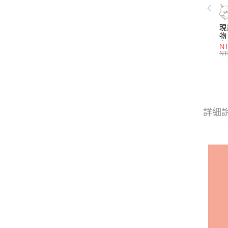
現
物 
名
NT
喝
NT
層
管)
證
吸
明
子
詳細