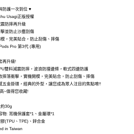
0 利率 每期
NT$226
21家銀行
防護一次到位 ♥️
0 利率 每期
NT$113
21家銀行
庫商業銀行
第一商業銀行
chu Usagi正版授權
業銀行
彰化商業銀行
 0 利率 每期
NT$56
21家銀行
減震防摔再升級
庫商業銀行
第一商業銀行
業儲蓄銀行
台北富邦商業銀行
業銀行
彰化商業銀行
衝擊並防止沙塵刮傷
 0 利率 每期
NT$28
20家銀行
庫商業銀行
第一商業銀行
華商業銀行
兆豐國際商業銀行
業儲蓄銀行
台北富邦商業銀行
開模，完美貼合，防止刮傷、摔傷
業銀行
彰化商業銀行
小企業銀行
台中商業銀行
庫商業銀行
第一商業銀行
付款
華商業銀行
兆豐國際商業銀行
業儲蓄銀行
台北富邦商業銀行
irPods Pro 第3代 (專用)
台灣）商業銀行
華泰商業銀行
業銀行
彰化商業銀行
小企業銀行
台中商業銀行
華商業銀行
兆豐國際商業銀行
業銀行
遠東國際商業銀行
業儲蓄銀行
台北富邦商業銀行
台灣）商業銀行
華泰商業銀行
小企業銀行
台中商業銀行
業銀行
永豐商業銀行
際商業銀行
臺灣中小企業銀行
套再升級!
業銀行
遠東國際商業銀行
台灣）商業銀行
華泰商業銀行
業銀行
星展（台灣）商業銀行
業銀行
匯豐（台灣）商業銀行
業銀行
永豐商業銀行
+TPU雙料減震防摔，波浪防撞邊條，軟式四邊防護
業銀行
遠東國際商業銀行
際商業銀行
中國信託商業銀行
業銀行
聯邦商業銀行
業銀行
星展（台灣）商業銀行
收摔落衝擊，實機開模，完美貼合，防止刮傷、摔傷
業銀行
永豐商業銀行
天信用卡公司
際商業銀行
元大商業銀行
際商業銀行
中國信託商業銀行
業銀行
星展（台灣）商業銀行
感五金掛環，經典的外型，讓您成為眾人注目的焦點唷!!
業銀行
玉山商業銀行
天信用卡公司
際商業銀行
中國信託商業銀行
超高~值得您收藏!
台灣）商業銀行
台新國際商業銀行
天信用卡公司
託商業銀行
台灣樂天信用卡公司
y
大約30g
物: 耳機保護套*1、金屬環*1
分期
塑膠(TPU、TPE)、鋅合金
ed in Taiwan
你分期使用說明】