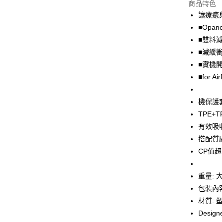
商品特色
3 期 
讓療癒與
6 期 
合作金
■Opan
華南商
12 期
■雙料
合作金
上海商
華南商
■減緩
24 期
合作金
國泰世
上海商
■實機
華南商
臺灣中
合作金
超商取貨
國泰世
上海商
■for A
匯豐（
華南商
臺灣中
國泰世
聯邦商
LINE Pay
上海商
匯豐（
臺灣中
元大商
兆豐國
機保護
聯邦商
匯豐（
Apple Pay
玉山商
台中商
元大商
TPE
聯邦商
台新國
華泰商
玉山商
街口支付
有效吸
元大商
台灣樂
遠東國
台新國
玉山商
搭配質
永豐商
台灣樂
悠遊付
台新國
CP值
星展（
台灣樂
中國信
Google Pa
重量: 
全盈+PAY
包裝內容
大哥付你
材質: 
相關說明
Design
【大哥付