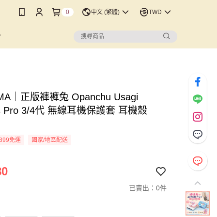
0
中文 (繁體)
TWD
MA｜正版褲褲兔 Opanchu Usagi
ds Pro 3/4代 無線耳機保護套 耳機殼
n
899免運
國家/地區配送
80
已賣出：0件