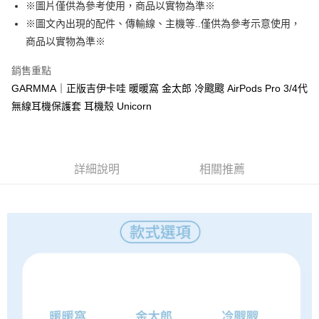
每筆NT$70，滿NT$899(含以上)免運費
由本公司與您本人進行分期帳單所需資料之確認、核對及更正。
※圖片僅供為參考使用，商品以實物為準※
客戶支援中心」
https://netprotections.freshdesk.com/support/home
3.完整用戶服務條款，請詳閱以下連結：
https://oppay.tw/userRule
※圖文內出現的配件、傳輸線、主機等..僅供為參考示意使用，
為了避免耽誤您寶貴的收件時間，建議採用宅配方式配送商品。
【注意事項】
商品以實物為準※
１．透過由恩沛科技股份有限公司提供之「AFTEE先享後付」服務完成之交
每筆NT$80，滿NT$1,500(含以上)免運費
易，需依本服務之必要範圍內提供個人資料，並將交易相關給付款項請求債
銷售重點
權轉讓予恩沛科技股份有限公司。
EZPost 中華郵政 (*Maximum item weight: 2kg.)
查看運費
２．關於個人資料處理事宜，請瀏覽以下網址：
GARMMA｜正版吉伊卡哇 暖暖窩 金太郎 冷颼颼 AirPods Pro 3/4代
https://aftee.tw/terms/#terms3
SF Express 順豐速運 (中港澳可填順豐站點點碼)
查看運費
無線耳機保護套 耳機殼 Unicorn
３．未成年的使用者請事先徵得法定代理人或監護人之同意方可使用
「AFTEE先享後付」，若未經同意申辦者引起之損失，本公司不負相關責
任。
４．使用「AFTEE先享後付」時，將依據個別帳號之用戶狀況，依本公司即
時審查核予不同之上限額度；若仍有額度不足之情形，本公司將視審查結果
詳細說明
相關推薦
請求用戶進行身份認證。
５．嚴禁一人註冊多個帳號或使用他人資訊註冊。若發現惡意使用之情形，
恩沛科技股份有限公司將有權停止該用戶之使用額度並採取法律行動。