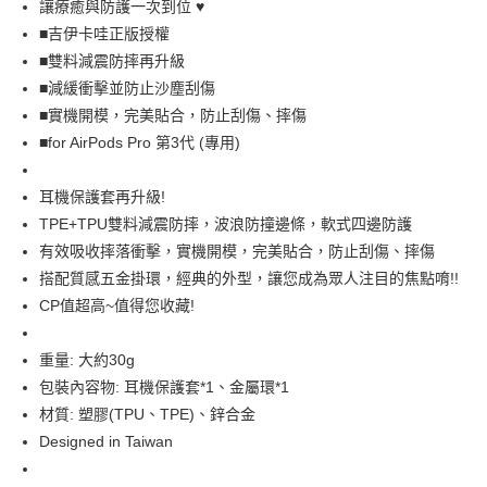
讓療癒與防護一次到位 ♥️
大哥付你分期
■吉伊卡哇正版授權
相關說明
■雙料減震防摔再升級
【大哥付你分期使用說明】
■減緩衝擊並防止沙塵刮傷
AFTEE先享後付
1.本服務由台灣大哥大提供，台灣大哥大用戶可立即使用無須另外申請。
■實機開模，完美貼合，防止刮傷、摔傷
2.付款方式選擇「大哥付你分期」，訂單成立後會自動跳轉到大哥付的交易
相關說明
■for AirPods Pro 第3代 (專用)
流程，驗證手機門號後，選擇欲分期的期數、繳款截止日，確認付款後即完
【關於「AFTEE先享後付」】
成交易。
ATM付款
AFTEE先享後付是「在收到商品之後才付款」的支付方式。 讓您購物簡單
3.實際核准額度、可分期數及費用金額請依後續交易確認頁面所載為準。
便利好安心！
耳機保護套再升級!
4.訂單成立30分鐘內，如未前往確認交易或遇審核未通過，訂單將自動取
１．簡單：不需註冊會員、不需綁卡、不需儲值。
運送方式
消。如遇「轉專審核」未通過狀況，表示未達大哥付你分期系統評分，恕無
TPE+TPU雙料減震防摔，波浪防撞邊條，軟式四邊防護
２．便利：只要手機號碼，簡訊認證，即可結帳。
法說明評估內容。
３．安心：先確認商品／服務後，再付款。
有效吸收摔落衝擊，實機開模，完美貼合，防止刮傷、摔傷
全家取貨付款
【繳款方式說明】
搭配質感五金掛環，經典的外型，讓您成為眾人注目的焦點唷!!
1.分期款項不併入電信帳單，「大哥付你分期」於每月結算日後寄送繳費提
每筆NT$70，滿NT$1,000(含以上)免運費
【「AFTEE先享後付」結帳流程】
醒簡訊。
CP值超高~值得您收藏!
１．於結帳方式選擇「AFTEE先享後付」後，將跳轉至「AFTEE先享後付」
2.透過簡訊連結打開帳單後，可選擇「超商條碼／台灣大直營門市／銀行轉
付款後全家取貨
結帳頁面，進行簡訊認證並確認金額後，即可完成結帳。
帳／街口支付／iPASS MONEY」等通路繳費。
２．訂單成立數日內，您將收到繳費通知簡訊。
每筆NT$70，滿NT$899(含以上)免運費
重量: 大約30g
３．收到繳費通知簡訊後14天內，點擊此簡訊中的連結，可透過四大超商／
【注意事項】
ATM／網路銀行／等多元方式進行付款，方視為交易完成。
包裝內容物: 耳機保護套*1、金屬環*1
7-11取貨（物流比較快）
1.本服務係由「台灣大哥大股份有限公司」（以下簡稱本公司）所提供，讓
※ 請注意：結帳手續完成當下不需立刻繳費，但若您需要取消訂單，請聯絡
材質: 塑膠(TPU、TPE)、鋅合金
用戶於交易時，得透過本服務購買商品或服務，並由商店將買賣／分期付款
每筆NT$70，滿NT$1,000(含以上)免運費
購買商品的店家。未經商家同意取消之訂單仍視為有效，需透過AFTEE先享
買賣價金債權讓與本公司後，依約使用本公司帳單繳交帳款。
Designed in Taiwan
後付繳納相關費用。
2.基於同意付款使用「大哥付你分期」之契約關係目的，商店將以您的個人
付款後7-11取貨(出貨較快)
※ 交易是否成功請以「AFTEE先享後付 」之結帳頁面顯示為準，若有關於
資料（包含姓名、電話或地址）提供予台灣大哥大進項蒐集、處理及利用，
是否繳費成功／繳費後需取消欲退款等相關疑問，請聯繫「AFTEE先享後付