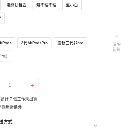
淺綠幼稚園
紫不理不理
藍小白
新
rPods
3代AirPodsPro
最新三代非pro
清除
紀錄
Pro2
預計 7 個工作天出貨
不適用折價券
送方式