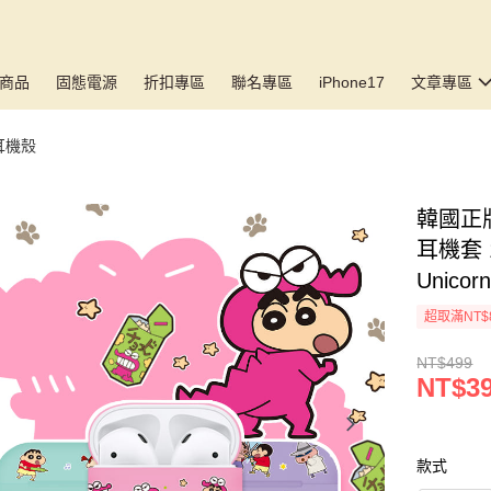
商品
固態電源
折扣專區
聯名專區
iPhone17
文章專區
 耳機殼
韓國正版
耳機套 1
Unicor
超取滿NT$
NT$499
NT$3
款式