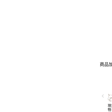
商品加
現
物 