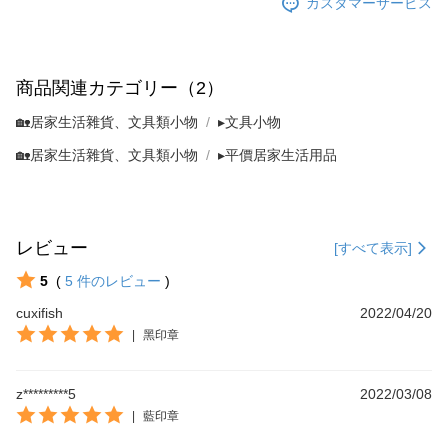
カスタマーサービス
商品関連カテゴリー（2）
🏡居家生活雜貨、文具類小物
▸文具小物
🏡居家生活雜貨、文具類小物
▸平價居家生活用品
レビュー
[すべて表示]
5
(
5
件のレビュー
)
cuxifish
2022/04/20
|
黑印章
z*********5
2022/03/08
|
藍印章