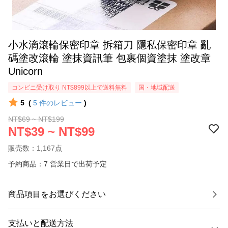
小水滴滾輪保密印章 拆箱刀 隱私保密印章 亂
碼塗改滾輪 塗抹資訊筆 包裹個資塗抹 塗改章
Unicorn
コンビニ受け取り NT$899以上で送料無料
国・地域配送
5
(
5
件のレビュー
)
NT$69 ~ NT$199
NT$39 ~ NT$99
販売数：1,167点
予約商品：7 営業日で出荷予定
商品項目をお選びください
支払いと配送方法