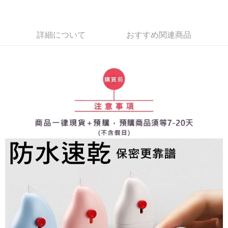
大直営店舗／銀行振込／街口支払い／iPASS MONEY」などのチャネルで
支払いを選択できます。
付款後7-11取貨(出貨較快)
お支払期限は、ショップが請求した期日と、AFTEEで延長できる日数をも
とに計算されます。AFTEEで注文すると、商品を受け取るまで支払い期限
配送毎にNT$70、NT$899以上で送料無料
【注意事項】
詳細について
おすすめ関連商品
を延長できますが、商品を期限内に受け取れない場合があります（例：予
1. 本サービスは「台湾大哥大株式会社」（以下「当社」といいます）によ
約商品や商品到着日が比較的遅い商品）。そのため、商品到着の有無に関
為了避免耽誤您寶貴的收件時間，建議採用宅配方式配送商品。
って提供され、ユーザーが取引時に本サービスを通じて商品やサービスを
わらず、AFTEEで指定された期限内にお支払いください。
購入できるようにし、店舗が売買／分割払い売買の債権を当社に譲渡した
配送毎にNT$80、NT$1,500以上で送料無料
後、契約に基づいて当社の請求書で帳款を支払うことになります。
二、支払い限度額
2. 「OP Pay Later」を利用する契約関係の目的から、店舗はあなたの個人
EZPost 中華郵政 (*Maximum item weight: 2kg.)
1.初回 AFTEEを ご利用の際に、認証結果及び当社の審査の結果に基づ
送料を確認
情報（名前、電話または住所を含む）を台湾大哥大に提供し、収集、処理
き、限度額が設定されます。
および利用するために、当社があなた本人と分割請求書に必要な情報の確
2.決済金額は最低NT$20です。
SF Express 順豐速運 (中港澳可填順豐站點點碼)
送料を確認
認、照合および修正を行います。
3.現在、台湾の会員のみご利用いただけます。
3. 完全なユーザーサービス規約については、以下のリンクを参照してくだ
さい：
https://oppay.tw/userRule
三、利用規約「AFTEE代金後払い」（以下当サービスという）はネットプ
ロテクションズ（以下 AFTEE という）が提供し、AFTEEが代金を徴収し
ます。当サービスご利用の際に提供しなければならない個人情報（注文者
の氏名、電話番号、受取人の氏名、電話番号、受取人住所を含むがこれに
限らない）は、AFTEEに渡され当サービスで必要な範囲内で利用されま
す。AFTEEの個人情報の収集、処理、利用について、詳細はAFTEE公式ホ
ームページの『個人情報の収集、処理及び利用に関する声明』をご参照く
ださい（
https://aftee.tw/privacypolicy/
）。
AFTEEの初回ご利用の際に、審査を通過すれば、最高額がNT$10,000にな
ります。支払い期限を過ぎた場合、その金額に基づいて年利20%の遅延滞
納金が加算されます。未成年の利用者は、事前に法定代理人または後見人