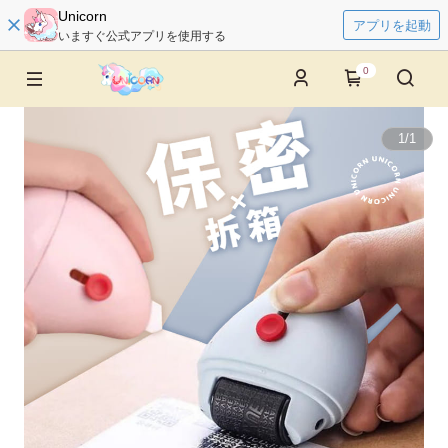
Unicorn
アプリを起動
いますぐ公式アプリを使用する
0
1
/
1