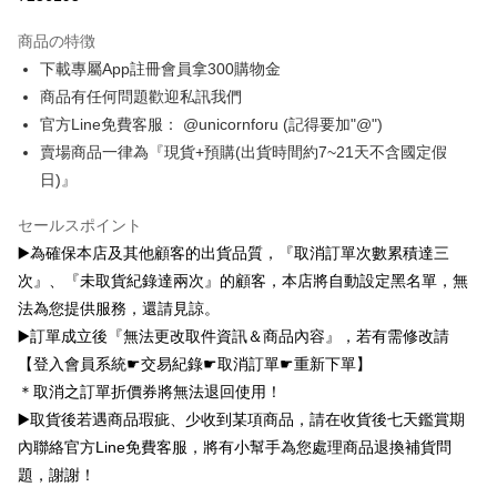
中国信託商業銀行
台湾楽天クレジットカード会社
Google Pay
商品の特徴
Plus Pay
下載專屬App註冊會員拿300購物金
OP Pay Later
商品有任何問題歡迎私訊我們
説明
官方Line免費客服： @unicornforu (記得要加"@")
【OP Pay Later 使用説明】
賣場商品一律為『現貨+預購(出貨時間約7~21天不含國定假
AFTEE代金後払い
1. 本サービスは台湾大哥大によって提供され、台湾大哥大のユーザーは追
日)』
加の申請なしで即時に利用可能です。
説明
2. 支払い方法で「OP Pay Later」を選択すると、注文が成立した後に自動
一、 AFTEE代金後払いについて
セールスポイント
的に OP Pay Later の取引プロセスに移行し、携帯番号を確認後、分割払
ATM払い
1.お支払い方法でAFTEE代金後払いを選択すると、携帯電話認証ウィンド
いの回数や支払い期限を選択し、支払いを確認すると取引が完了します。
▶️為確保本店及其他顧客的出貨品質，『取消訂單次數累積達三
ウが表示されます。
3. 実際の承認額、分割回数および費用については、後続の取引確認ページ
2.SMSで認証してお支払い手続を進めてください。
次』、『未取貨紀錄達兩次』的顧客，本店將自動設定黑名單，無
配送方法
を基準とします。
3.注文するときのお支払いは不要です。商品はご指定の住所に配送されま
4. 注文成立後30分以内に確認取引を行わない場合や審査が通過しない場
法為您提供服務，還請見諒。
す。
全家取貨付款
合、注文は自動的にキャンセルされます。「転専審査」に未通過の状況が
4.ご注文が完了すると、携帯に支払い通知のSMSが届きます。アプリ会員
▶️訂單成立後『無法更改取件資訊＆商品內容』，若有需修改請
発生した場合は、システムの評価基準に達していないことを意味し、評価
配送毎にNT$70、NT$1,000以上で送料無料
の場合は、AFTEE アプリプッシュ通知が届きます。
【登入會員系統☛交易紀錄☛取消訂單☛重新下單】
内容についての説明はいたしかねます。
5.商品受け取り時のお支払いは不要です。商品を確かめてから、SMSまた
付款後全家取貨
＊取消之訂單折價券將無法退回使用！
はアプリの通知に従って、4大コンビニ、またはATM/オンラインバンキン
グでお支払いください。
▶️取貨後若遇商品瑕疵、少收到某項商品，請在收貨後七天鑑賞期
配送毎にNT$70、NT$899以上で送料無料
【支払い方法の説明】
1. 分割払いの金額は電信請求書に統合されず、「OP Pay Later」は毎月の
內聯絡官方Line免費客服，將有小幫手為您處理商品退換補貨問
代金納付期限は最短で 14 日以内ですので、ご注意ください。AFTEE アプ
7-11取貨（物流比較快）
締め日後に支払いリマインダーのSMSを送信します。
リをダウンロードして AFTEE 会員になるとお支払い期限を最長 45 日以内
題，謝謝！
2. SMSのリンクを通じて請求書を開いた後、「コンビニバーコード／台湾
配送毎にNT$70、NT$1,000以上で送料無料
まで延長できます。