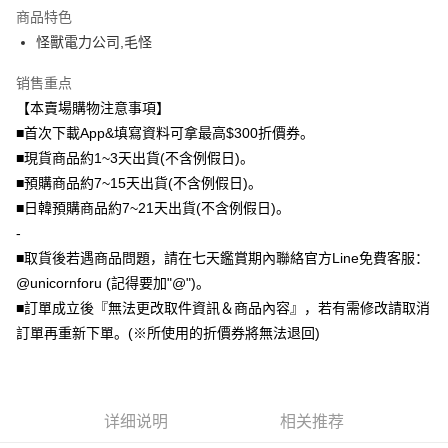
商品特色
Plus PAY
怪獸電力公司,毛怪
大哥付你分期
销售重点
相关说明
【本賣場購物注意事項】
【大哥付你分期使用说明】
AFTEE先享后付
1. 本服务由台湾大哥大提供，电信用户可立即使用无须另外申请。（限个人
■首次下載App&填寫資料可拿最高$300折價券。
月租型门号，不开放公司户及预付卡使用）
相关说明
■現貨商品約1~3天出貨(不含例假日)。
2. 付款方式选择 “大哥付你分期”，订单成立后会自动跳转到大哥付的交易流
一、關於 AFTEE先享後付
■預購商品約7~15天出貨(不含例假日)。
程，验证手机门号后，选择欲分期的期数、缴款截止日，确认付款后即完成
ATM付款
1. 於付款方式選擇AFTEE先享後付，將跳出AFTEE先享後付手機驗證視
交易。
■日韓預購商品約7~21天出貨(不含例假日)。
窗。
3. 实际核准额度、可分期数及费用金额请依后续交易确认页面所载为准。
2. 進行簡訊驗證之後，即可完成結帳手續。
-
运送方式
4. 订单成立30分钟内，如未前往确认交易或遇审核未通过，订单将自动取
3. 訂單確認後不需事先繳費，商品會配送至您的指定地址。
消。如遇 “转专审核”未通过状况，表示未达系统评分，恕无法说明评估内
■取貨後若遇商品問題，請在七天鑑賞期內聯絡官方Line免費客服：
4. 下訂完成後，您的手機會收到一封繳費通知簡訊，APP會員則會收到
全家取貨付款
容。
@unicornforu (記得要加"@")。
AFTEE APP推播通知。
【缴款方式说明】
每笔NT$70，满NT$1,000(含以上)免运费
5. 收到商品當下無需繳費，確認無誤後，請再利用繳費通知簡訊或AFTEE
■訂單成立後『無法更改取件資訊＆商品內容』，若有需修改請取消
1. 分期款项不并入电信账单，“大哥付你分期”于每月结算日后寄送缴费提醒
APP於四大便利商店‧ATM/網銀等方式進行付款。
短信。
訂單再重新下單。(※所使用的折價券將無法退回)
付款後全家取貨
2. 通过短信链接打开账单后，可选择 “超商条码／台湾大直营门市／银行转
請留意繳費期限為 14 天。唯有下載 AFTEE App 成為 AFTEE 會員者方能享
每笔NT$70，满NT$899(含以上)免运费
账／街口支付／iPASS MONEY”等通路缴费。
有最長 45 天內付款之服務。
7-11取貨（物流比較快）
【注意事项】
繳費期限，為商家向您請款的時間，再加上使用AFTEE可延長的天數所計算
1. 本服务系由 “台湾大哥大股份有限公司”所提供，让用户于交易时，得通过
详细说明
相关推荐
每笔NT$70，满NT$1,000(含以上)免运费
出。使用AFTEE下訂可以延長您收到商品前的繳費天數，但無法保證一定能
本服务购买商品或服务，并由商店将买卖／分期付款买卖价金债权让与本公
夠在期限內收到商品(例如:預購商品或預計到貨時間較長者)。因此無論收到