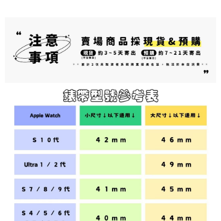
司后，依约使用本公司账单缴交账款。
付款後7-11取貨(出貨較快)
商品與否，仍需要請您在AFTEE規定的時間內完成繳費。
2. 基于同意付款使用 “大哥付你分期”之契约关系目的，商店将以您的个人资
每笔NT$70，满NT$899(含以上)免运费
料（包含姓名、电话或地址）提供予台湾大哥大进项收集、处理及利用，由
二、付款限制
台湾大哥大与本人进行分期账单所需资料之确认、核对及更正。
1. 初次使用 AFTEE 時，將依認證結果及本公司審查結果，核予每個人不同
為了避免耽誤您寶貴的收件時間，建議採用宅配方式配送商品。
3. 完整用户服务条款，请详阅以下链接：
https://oppay.tw/userRule
之上限額度
2. 結帳金額須大於NT$30
每笔NT$80，满NT$1,500(含以上)免运费
3. 目前僅支援台灣會員
EZPost 中華郵政 (*Maximum item weight: 2kg.)
查看运费
三、聲明條款
「AFTEE先享後付」(下稱本服務)乃由恩沛科技股份有限公司(下稱 AFTEE )
SF Express 順豐速運 (中港澳可填順豐站點點碼)
查看运费
所提供，並由 AFTEE 向您收取款項。因使用本服務所須提供之個人資料(包
含但不限於訂購人姓名、電話，收件人姓名、電話、收件地址)，將交付予
AFTEE 於本服務必要服務範圍內運用。關於 AFTEE 對於個人資料之蒐集、
處理、利用，詳參 AFTEE 官網之『個人資料蒐集、處理及利用告知聲明』
（
https://aftee.tw/privacypolicy/
）。
若款項超過繳費期限，將根據當次的金額加收年利率 16% 的逾期滯納金。
未成年的使用者，請事先徵得法定代理人或監護人之同意方可使用
AFTEE。
若您對於個人資料之處理、利用有任何疑問，或欲行使相關法律權利，請聯
繫恩沛科技股份有限公司。若您不同意我們將上開所示之個人資料，連同必
要之購買訂單資訊提供予 AFTEE ，或讓 AFTEE 蒐集處理利用您的個人資
料，請勿選用本服務。