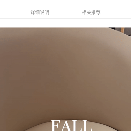
司后，依约使用本公司账单缴交账款。
付款後7-11取貨(出貨較快)
商品與否，仍需要請您在AFTEE規定的時間內完成繳費。
2. 基于同意付款使用 “大哥付你分期”之契约关系目的，商店将以您的个人资
每笔NT$70，满NT$899(含以上)免运费
料（包含姓名、电话或地址）提供予台湾大哥大进项收集、处理及利用，由
详细说明
相关推荐
二、付款限制
台湾大哥大与本人进行分期账单所需资料之确认、核对及更正。
1. 初次使用 AFTEE 時，將依認證結果及本公司審查結果，核予每個人不同
為了避免耽誤您寶貴的收件時間，建議採用宅配方式配送商品。
3. 完整用户服务条款，请详阅以下链接：
https://oppay.tw/userRule
之上限額度
2. 結帳金額須大於NT$30
每笔NT$80，满NT$1,500(含以上)免运费
3. 目前僅支援台灣會員
EZPost 中華郵政 (*Maximum item weight: 2kg.)
查看运费
三、聲明條款
「AFTEE先享後付」(下稱本服務)乃由恩沛科技股份有限公司(下稱 AFTEE )
SF Express 順豐速運 (中港澳可填順豐站點點碼)
查看运费
所提供，並由 AFTEE 向您收取款項。因使用本服務所須提供之個人資料(包
含但不限於訂購人姓名、電話，收件人姓名、電話、收件地址)，將交付予
AFTEE 於本服務必要服務範圍內運用。關於 AFTEE 對於個人資料之蒐集、
處理、利用，詳參 AFTEE 官網之『個人資料蒐集、處理及利用告知聲明』
（
https://aftee.tw/privacypolicy/
）。
若款項超過繳費期限，將根據當次的金額加收年利率 16% 的逾期滯納金。
未成年的使用者，請事先徵得法定代理人或監護人之同意方可使用
AFTEE。
若您對於個人資料之處理、利用有任何疑問，或欲行使相關法律權利，請聯
繫恩沛科技股份有限公司。若您不同意我們將上開所示之個人資料，連同必
要之購買訂單資訊提供予 AFTEE ，或讓 AFTEE 蒐集處理利用您的個人資
料，請勿選用本服務。