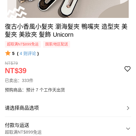
復古小香風小髮夾 瀏海髮夾 鴨嘴夾 造型夾 美
髮夾 美妝夾 髮飾 Unicorn
超取满NT$899免运
国家/地区配送
5
(
4
则评论
)
NT$79
NT$39
已卖出：333件
预购商品：预计 7 个工作天出货
请选择商品选项
付款与运送
超取满NT$899免运