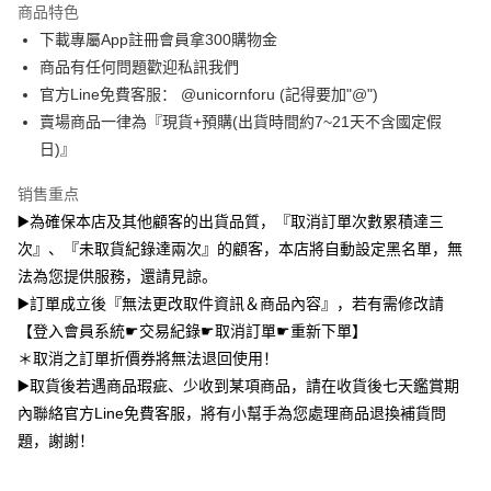
商品特色
Plus PAY
下載專屬App註冊會員拿300購物金
大哥付你分期
商品有任何問題歡迎私訊我們
相关说明
官方Line免費客服： @unicornforu (記得要加"@")
【大哥付你分期使用说明】
賣場商品一律為『現貨+預購(出貨時間約7~21天不含國定假
AFTEE先享后付
1. 本服务由台湾大哥大提供，电信用户可立即使用无须另外申请。（限个人
日)』
月租型门号，不开放公司户及预付卡使用）
相关说明
2. 付款方式选择 “大哥付你分期”，订单成立后会自动跳转到大哥付的交易流
一、關於 AFTEE先享後付
销售重点
程，验证手机门号后，选择欲分期的期数、缴款截止日，确认付款后即完成
ATM付款
1. 於付款方式選擇AFTEE先享後付，將跳出AFTEE先享後付手機驗證視
交易。
▶️為確保本店及其他顧客的出貨品質，『取消訂單次數累積達三
窗。
3. 实际核准额度、可分期数及费用金额请依后续交易确认页面所载为准。
2. 進行簡訊驗證之後，即可完成結帳手續。
次』、『未取貨紀錄達兩次』的顧客，本店將自動設定黑名單，無
运送方式
4. 订单成立30分钟内，如未前往确认交易或遇审核未通过，订单将自动取
3. 訂單確認後不需事先繳費，商品會配送至您的指定地址。
消。如遇 “转专审核”未通过状况，表示未达系统评分，恕无法说明评估内
法為您提供服務，還請見諒。
4. 下訂完成後，您的手機會收到一封繳費通知簡訊，APP會員則會收到
全家取貨付款
容。
▶️訂單成立後『無法更改取件資訊＆商品內容』，若有需修改請
AFTEE APP推播通知。
【缴款方式说明】
每笔NT$70，满NT$1,000(含以上)免运费
5. 收到商品當下無需繳費，確認無誤後，請再利用繳費通知簡訊或AFTEE
【登入會員系統☛交易紀錄☛取消訂單☛重新下單】
1. 分期款项不并入电信账单，“大哥付你分期”于每月结算日后寄送缴费提醒
APP於四大便利商店‧ATM/網銀等方式進行付款。
短信。
＊取消之訂單折價券將無法退回使用！
付款後全家取貨
2. 通过短信链接打开账单后，可选择 “超商条码／台湾大直营门市／银行转
請留意繳費期限為 14 天。唯有下載 AFTEE App 成為 AFTEE 會員者方能享
▶️取貨後若遇商品瑕疵、少收到某項商品，請在收貨後七天鑑賞期
每笔NT$70，满NT$899(含以上)免运费
账／街口支付／iPASS MONEY”等通路缴费。
有最長 45 天內付款之服務。
內聯絡官方Line免費客服，將有小幫手為您處理商品退換補貨問
7-11取貨（物流比較快）
【注意事项】
題，謝謝！
繳費期限，為商家向您請款的時間，再加上使用AFTEE可延長的天數所計算
1. 本服务系由 “台湾大哥大股份有限公司”所提供，让用户于交易时，得通过
每笔NT$70，满NT$1,000(含以上)免运费
出。使用AFTEE下訂可以延長您收到商品前的繳費天數，但無法保證一定能
本服务购买商品或服务，并由商店将买卖／分期付款买卖价金债权让与本公
夠在期限內收到商品(例如:預購商品或預計到貨時間較長者)。因此無論收到