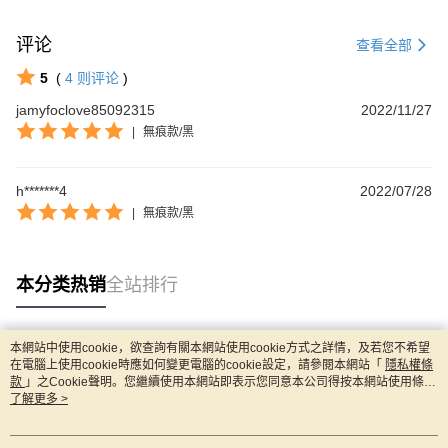
评论
查看全部
5
(
4
则评论
)
jamyfoclove85092315
2022/11/27
|
無痕款/黑
h*******4
2022/07/28
|
無痕款/黑
本分类热销
全站排行
本網站中使用cookie，欲查詢有關本網站使用cookie方式之詳情，及若您不希望
热门标签
在電腦上使用cookie時應如何變更電腦的cookie設定，請參閱本網站「
隱私權條
款
」之Cookie聲明。您繼續使用本網站即表示您同意本公司得按本網站使用條款
之Cookie聲明使用cookie。
了解更多 >