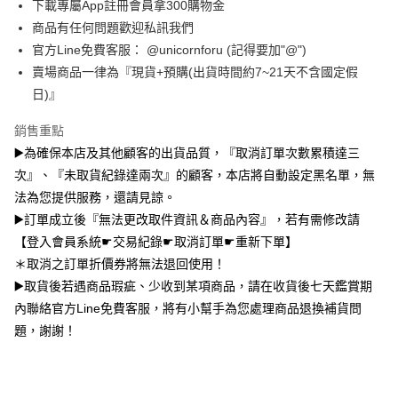
下載專屬App註冊會員拿300購物金
大哥付你分期
商品有任何問題歡迎私訊我們
相關說明
官方Line免費客服： @unicornforu (記得要加"@")
【大哥付你分期使用說明】
賣場商品一律為『現貨+預購(出貨時間約7~21天不含國定假
AFTEE先享後付
1.本服務由台灣大哥大提供，台灣大哥大用戶可立即使用無須另外申請。
日)』
2.付款方式選擇「大哥付你分期」，訂單成立後會自動跳轉到大哥付的交易
相關說明
流程，驗證手機門號後，選擇欲分期的期數、繳款截止日，確認付款後即完
【關於「AFTEE先享後付」】
銷售重點
成交易。
ATM付款
AFTEE先享後付是「在收到商品之後才付款」的支付方式。 讓您購物簡單
3.實際核准額度、可分期數及費用金額請依後續交易確認頁面所載為準。
▶️為確保本店及其他顧客的出貨品質，『取消訂單次數累積達三
便利好安心！
4.訂單成立30分鐘內，如未前往確認交易或遇審核未通過，訂單將自動取
１．簡單：不需註冊會員、不需綁卡、不需儲值。
次』、『未取貨紀錄達兩次』的顧客，本店將自動設定黑名單，無
運送方式
消。如遇「轉專審核」未通過狀況，表示未達大哥付你分期系統評分，恕無
２．便利：只要手機號碼，簡訊認證，即可結帳。
法說明評估內容。
法為您提供服務，還請見諒。
３．安心：先確認商品／服務後，再付款。
全家取貨付款
【繳款方式說明】
▶️訂單成立後『無法更改取件資訊＆商品內容』，若有需修改請
1.分期款項不併入電信帳單，「大哥付你分期」於每月結算日後寄送繳費提
每筆NT$70，滿NT$1,000(含以上)免運費
【「AFTEE先享後付」結帳流程】
【登入會員系統☛交易紀錄☛取消訂單☛重新下單】
醒簡訊。
１．於結帳方式選擇「AFTEE先享後付」後，將跳轉至「AFTEE先享後付」
2.透過簡訊連結打開帳單後，可選擇「超商條碼／台灣大直營門市／銀行轉
＊取消之訂單折價券將無法退回使用！
付款後全家取貨
結帳頁面，進行簡訊認證並確認金額後，即可完成結帳。
帳／街口支付／iPASS MONEY」等通路繳費。
２．訂單成立數日內，您將收到繳費通知簡訊。
▶️取貨後若遇商品瑕疵、少收到某項商品，請在收貨後七天鑑賞期
每筆NT$70，滿NT$899(含以上)免運費
３．收到繳費通知簡訊後14天內，點擊此簡訊中的連結，可透過四大超商／
內聯絡官方Line免費客服，將有小幫手為您處理商品退換補貨問
【注意事項】
ATM／網路銀行／等多元方式進行付款，方視為交易完成。
7-11取貨（物流比較快）
1.本服務係由「台灣大哥大股份有限公司」（以下簡稱本公司）所提供，讓
題，謝謝！
※ 請注意：結帳手續完成當下不需立刻繳費，但若您需要取消訂單，請聯絡
用戶於交易時，得透過本服務購買商品或服務，並由商店將買賣／分期付款
每筆NT$70，滿NT$1,000(含以上)免運費
購買商品的店家。未經商家同意取消之訂單仍視為有效，需透過AFTEE先享
買賣價金債權讓與本公司後，依約使用本公司帳單繳交帳款。
後付繳納相關費用。
2.基於同意付款使用「大哥付你分期」之契約關係目的，商店將以您的個人
付款後7-11取貨(出貨較快)
※ 交易是否成功請以「AFTEE先享後付 」之結帳頁面顯示為準，若有關於
資料（包含姓名、電話或地址）提供予台灣大哥大進項蒐集、處理及利用，
是否繳費成功／繳費後需取消欲退款等相關疑問，請聯繫「AFTEE先享後付