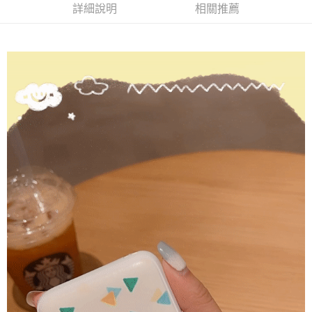
每筆NT$70，滿NT$899(含以上)免運費
由本公司與您本人進行分期帳單所需資料之確認、核對及更正。
詳細說明
相關推薦
客戶支援中心」
https://netprotections.freshdesk.com/support/home
3.完整用戶服務條款，請詳閱以下連結：
https://oppay.tw/userRule
為了避免耽誤您寶貴的收件時間，建議採用宅配方式配送商品。
【注意事項】
１．透過由恩沛科技股份有限公司提供之「AFTEE先享後付」服務完成之交
每筆NT$80，滿NT$1,500(含以上)免運費
易，需依本服務之必要範圍內提供個人資料，並將交易相關給付款項請求債
權轉讓予恩沛科技股份有限公司。
２．關於個人資料處理事宜，請瀏覽以下網址：
https://aftee.tw/terms/#terms3
３．未成年的使用者請事先徵得法定代理人或監護人之同意方可使用
「AFTEE先享後付」，若未經同意申辦者引起之損失，本公司不負相關責
任。
４．使用「AFTEE先享後付」時，將依據個別帳號之用戶狀況，依本公司即
時審查核予不同之上限額度；若仍有額度不足之情形，本公司將視審查結果
請求用戶進行身份認證。
５．嚴禁一人註冊多個帳號或使用他人資訊註冊。若發現惡意使用之情形，
恩沛科技股份有限公司將有權停止該用戶之使用額度並採取法律行動。