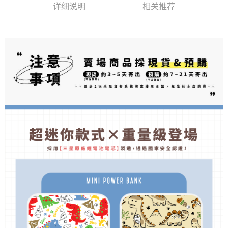
每笔NT$70，满NT$899(含以上)免运费
料（包含姓名、电话或地址）提供予台湾大哥大进项收集、处理及利用，由
详细说明
相关推荐
二、付款限制
台湾大哥大与本人进行分期账单所需资料之确认、核对及更正。
1. 初次使用 AFTEE 時，將依認證結果及本公司審查結果，核予每個人不同
為了避免耽誤您寶貴的收件時間，建議採用宅配方式配送商品。
3. 完整用户服务条款，请详阅以下链接：
https://oppay.tw/userRule
之上限額度
2. 結帳金額須大於NT$30
每笔NT$80，满NT$1,500(含以上)免运费
3. 目前僅支援台灣會員
三、聲明條款
「AFTEE先享後付」(下稱本服務)乃由恩沛科技股份有限公司(下稱 AFTEE )
所提供，並由 AFTEE 向您收取款項。因使用本服務所須提供之個人資料(包
含但不限於訂購人姓名、電話，收件人姓名、電話、收件地址)，將交付予
AFTEE 於本服務必要服務範圍內運用。關於 AFTEE 對於個人資料之蒐集、
處理、利用，詳參 AFTEE 官網之『個人資料蒐集、處理及利用告知聲明』
（
https://aftee.tw/privacypolicy/
）。
若款項超過繳費期限，將根據當次的金額加收年利率 16% 的逾期滯納金。
未成年的使用者，請事先徵得法定代理人或監護人之同意方可使用
AFTEE。
若您對於個人資料之處理、利用有任何疑問，或欲行使相關法律權利，請聯
繫恩沛科技股份有限公司。若您不同意我們將上開所示之個人資料，連同必
要之購買訂單資訊提供予 AFTEE ，或讓 AFTEE 蒐集處理利用您的個人資
料，請勿選用本服務。