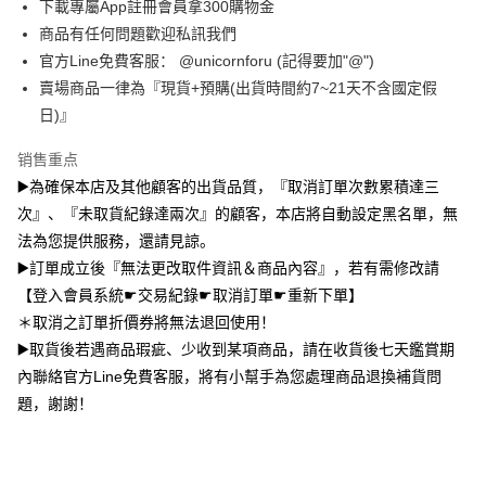
下載專屬App註冊會員拿300購物金
大哥付你分期
商品有任何問題歡迎私訊我們
相关说明
官方Line免費客服： @unicornforu (記得要加"@")
【大哥付你分期使用说明】
賣場商品一律為『現貨+預購(出貨時間約7~21天不含國定假
AFTEE先享后付
1. 本服务由台湾大哥大提供，电信用户可立即使用无须另外申请。（限个人
日)』
月租型门号，不开放公司户及预付卡使用）
相关说明
2. 付款方式选择 “大哥付你分期”，订单成立后会自动跳转到大哥付的交易流
一、關於 AFTEE先享後付
销售重点
程，验证手机门号后，选择欲分期的期数、缴款截止日，确认付款后即完成
ATM付款
1. 於付款方式選擇AFTEE先享後付，將跳出AFTEE先享後付手機驗證視
交易。
▶️為確保本店及其他顧客的出貨品質，『取消訂單次數累積達三
窗。
3. 实际核准额度、可分期数及费用金额请依后续交易确认页面所载为准。
2. 進行簡訊驗證之後，即可完成結帳手續。
次』、『未取貨紀錄達兩次』的顧客，本店將自動設定黑名單，無
运送方式
4. 订单成立30分钟内，如未前往确认交易或遇审核未通过，订单将自动取
3. 訂單確認後不需事先繳費，商品會配送至您的指定地址。
消。如遇 “转专审核”未通过状况，表示未达系统评分，恕无法说明评估内
法為您提供服務，還請見諒。
4. 下訂完成後，您的手機會收到一封繳費通知簡訊，APP會員則會收到
全家取貨付款
容。
▶️訂單成立後『無法更改取件資訊＆商品內容』，若有需修改請
AFTEE APP推播通知。
【缴款方式说明】
每笔NT$70，满NT$1,000(含以上)免运费
5. 收到商品當下無需繳費，確認無誤後，請再利用繳費通知簡訊或AFTEE
【登入會員系統☛交易紀錄☛取消訂單☛重新下單】
1. 分期款项不并入电信账单，“大哥付你分期”于每月结算日后寄送缴费提醒
APP於四大便利商店‧ATM/網銀等方式進行付款。
短信。
＊取消之訂單折價券將無法退回使用！
付款後全家取貨
2. 通过短信链接打开账单后，可选择 “超商条码／台湾大直营门市／银行转
請留意繳費期限為 14 天。唯有下載 AFTEE App 成為 AFTEE 會員者方能享
▶️取貨後若遇商品瑕疵、少收到某項商品，請在收貨後七天鑑賞期
每笔NT$70，满NT$899(含以上)免运费
账／街口支付／iPASS MONEY”等通路缴费。
有最長 45 天內付款之服務。
內聯絡官方Line免費客服，將有小幫手為您處理商品退換補貨問
7-11取貨（物流比較快）
【注意事项】
題，謝謝！
繳費期限，為商家向您請款的時間，再加上使用AFTEE可延長的天數所計算
1. 本服务系由 “台湾大哥大股份有限公司”所提供，让用户于交易时，得通过
每笔NT$70，满NT$1,000(含以上)免运费
出。使用AFTEE下訂可以延長您收到商品前的繳費天數，但無法保證一定能
本服务购买商品或服务，并由商店将买卖／分期付款买卖价金债权让与本公
夠在期限內收到商品(例如:預購商品或預計到貨時間較長者)。因此無論收到
司后，依约使用本公司账单缴交账款。
付款後7-11取貨(出貨較快)
商品與否，仍需要請您在AFTEE規定的時間內完成繳費。
2. 基于同意付款使用 “大哥付你分期”之契约关系目的，商店将以您的个人资