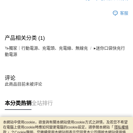
客服
产品相关分类 (1)
🦄獨家｜行動電源、充電頭、充電線、無線充
▸迷你口袋快充行
動電源
评论
此商品目前未被评论
本分类热销
全站排行
本網站中使用cookie，欲查詢有關本網站使用cookie方式之詳情，及若您不希望
热门标签
在電腦上使用cookie時應如何變更電腦的cookie設定，請參閱本網站「
隱私權條
款
」之Cookie聲明。您繼續使用本網站即表示您同意本公司得按本網站使用條款