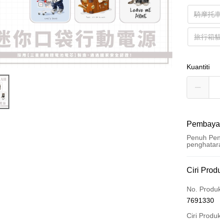
騎摩托
旅行箱
Kuantiti
Pembaya
Penuh Pen
penghatar
Kaedah 
Ciri Prod
Kad Kredi
No. Produ
7691330
Ansuran K
Ciri Produ