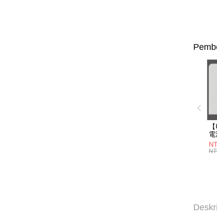
Pembe
【
電
你
NT
電
NT
60
Un
Deskr