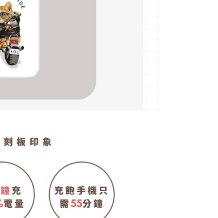
an Ansuran Gogo" akan menghantar SMS peringatan
 selepas tarikh penyelesaian bulanan.
 pautan SMS untuk membuka bil, anda boleh memilih untuk
elalui "Kod bar kedai serbaneka / Kedai rasmi Taiwan
Pemindahan bank / Pembayaran J街口 / iPASS MONEY" dan
n.
nting】
matan ini disediakan oleh "Taiwan Mobile Co., Ltd." untuk
an pengguna membeli produk atau perkhidmatan melalui
an ini semasa transaksi, dan kedai akan menyerahkan hak
arga jual/beli ansuran kepada syarikat ini untuk membayar bil
n bil syarikat ini.
arkan tujuan kontrak persetujuan pembayaran menggunakan
an Ansuran Gogo", kedai akan memberikan maklumat
nda (termasuk nama, telefon atau alamat) kepada Taiwan
tuk pengumpulan, pemprosesan dan penggunaan, untuk
, semakan dan pembetulan data yang diperlukan untuk bil
eh Taiwan Mobile.
ca syarat perkhidmatan pengguna secara lengkap melalui
kut: https://oppay.tw/userRule