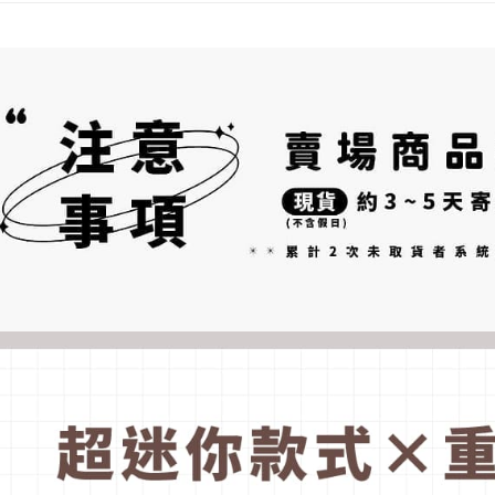
Pembayaran
ditambah d
付款後7-1
berasingan
Anda bole
NT$70/pes
pembayaran
menerima 
NT$899 at
boleh men
Selepas me
produk pr
menyelesai
為了避免
lebih lama
kod bar ke
pembayara
NT$80/pes
JKOPay, a
pesanan.
NT$1,500 
[Nota Pent
Kedua, Se
1. Jumlah 
Perkhidmata
NT$10,000.
yang memb
berdasarka
melalui pe
2. Amaun p
pembelian
3. Pada ma
kepada Sy
mengikut p
Ketiga, Sy
Perkhidma
Untuk meme
NP Taiwan
penggunaa
akan meng
peribadi a
pembeli, n
Syarikat 
untuk peng
yang diper
Pengumpul
pengesaha
(https://aft