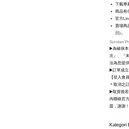
3 ansu
下載專
6 ansu
Taiw
商品有
Hua 
ansura
官方Lin
Ban
12 ans
Taiwan 
賣場商
The 
Hua Na
24 ans
日)』
Taiw
Comm
The Sh
Hua 
ansura
Ban
Sorotan P
Saving
Ban
Bank
▶️為確保
Taiwan 
Bank Ca
Pengambil
The 
Hua Na
次』、『
Comm
Taiw
LINE Pay
The Sh
Taiwan 
法為您提
Ban
Saving
HSBC Ba
Bank
HSBC
▶️訂單成
Apple Pay
Mega In
Union B
Limi
【登入會
Bank
Yuanta
Taiw
Unio
JKOPAY
＊取消之
Taichu
Bank K
Hwatai
Bank An
▶️取貨後
Easy Walle
HSBC
Yuan
Far Eas
Syarika
內聯絡官方
Limi
Bank
Bank S
Google Pa
Taiwan
Unio
題，謝謝
Bank
DBS Ba
Tais
Plus PAY
Bank C
Yuan
Syari
Bank
Raku
OP Pay La
Kategori 