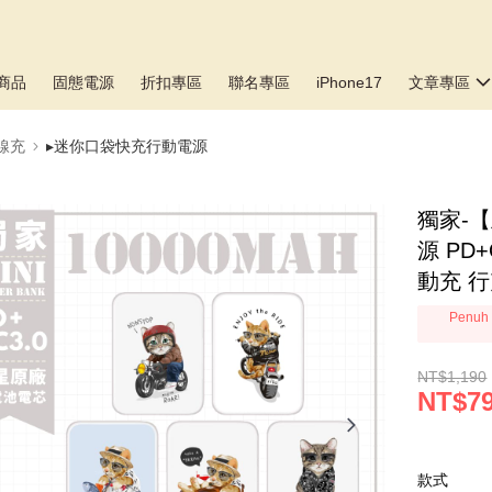
商品
固態電源
折扣專區
聯名專區
iPhone17
文章專區
線充
▸迷你口袋快充行動電源
獨家-
源 PD
動充 行
Penuh 
NT$1,190
NT$7
款式