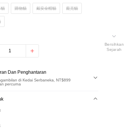
車貓
購物貓
戴安全帽貓
龐克貓
貓
Bersihkan
Sejarah
ran Dan Penghantaran
gambilan di Kedai Serbaneka, NT$899
an percuma
Pembayaran
uk
t (Bayaran Penuh)
k
ad Kredit
k