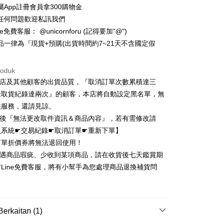
ran pada kadar faedah 0,
NT$263
setiap ansuran
屬App註冊會員拿300購物金
21 Bank
ran pada kadar faedah 0,
NT$131
setiap
an Cooperative Bank
Bank Komersial Pertama
任何問題歡迎私訊我們
Nan Commercial
Chang Hwa Commercial
n
21 Bank
e免費客服： @unicornforu (記得要加"@")
k
Bank
uran pada kadar faedah 0,
NT$65
setiap ansuran
Cooperative Bank
Bank Komersial Pertama
品一律為『現貨+預購(出貨時間約7~21天不含國定假
Shanghai
Bank Komersial Taipei
n Commercial Bank
Chang Hwa Commercial Bank
21 Bank
uran pada kadar faedah 0,
NT$32
setiap
an Cooperative Bank
Bank Komersial Pertama
ercial & Savings
Fubon
anghai Commercial &
Bank Komersial Taipei Fubon
Nan Commercial
Chang Hwa Commercial
n
k
20 Bank
roduk
s Bank
k
Bank
 Cathay United
Mega International
本店及其他顧客的出貨品質，『取消訂單次數累積達三
Cooperative Bank
Bank Komersial Pertama
thay United
Mega International Commercial
an di Kedai Serbaneka
Shanghai
Bank Komersial Taipei
Commercial Bank
n Commercial Bank
Chang Hwa Commercial Bank
Bank
未取貨紀錄達兩次』的顧客，本店將自動設定黑名單，無
ercial & Savings
Fubon
an Business Bank
Taichung Commercial
anghai Commercial &
Bank Komersial Taipei Fubon
Business Bank
Taichung Commercial Bank
供服務，還請見諒。
k
Bank
s Bank
nk (Taiwan) Limited
Hwatai Bank
 Cathay United
Mega International
 Bank (Taiwan)
Hwatai Bank
立後『無法更改取件資訊＆商品內容』，若有需修改請
ternational Commercial
Taiwan Business Bank
ank of Taiwan
Far Eastern International Bank
Commercial Bank
ted
員系統☛交易紀錄☛取消訂單☛重新下單】
 Commercial Bank
Bank SinoPac
an Business Bank
Taichung Commercial
n Bank of Taiwan
Far Eastern International
訂單折價券將無法退回使用！
ng Commercial Bank
HSBC Bank (Taiwan) Limited
omersial E.SUN
DBS Bank
Bank
Bank
 Bank
Union Bank of Taiwan
tarabangsa Taishin
Bank CTBC
若遇商品瑕疵、少收到某項商品，請在收貨後七天鑑賞期
t
 Bank (Taiwan)
Hwatai Bank
ta Commercial Bank
Bank SinoPac
tern International Bank
Yuanta Commercial Bank
t Kad Kredit Rakuten
Line免費客服，將有小幫手為您處理商品退換補貨問
ted
 Komersial E.SUN
DBS Bank
inoPac
Bank Komersial E.SUN
y
n Bank of Taiwan
Far Eastern International
！
 Antarabangsa
Bank CTBC
nk
Bank Antarabangsa Taishin
Bank
hin
TBC
Syarikat Kad Kredit Rakuten
ta Commercial Bank
Bank SinoPac
kat Kad Kredit
Taiwan
 Komersial E.SUN
DBS Bank
ten Taiwan
ter
Berkaitan (1)