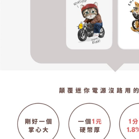
"Pembayar
pembayaran
2. Melalui
membayar m
Mobile / 
saluran lai
【Nota Pe
1. Perkhid
membolehk
perkhidmat
tuntutan h
menggunaka
2. Berdas
"Pembayar
peribadi a
Mobile un
pengesahan
ansuran ol
3. Sila ba
pautan beri