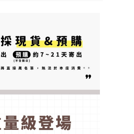
 ansuran melalui OP Pay Later akan dibilkan secara
engan bilangan hari yang boleh dilanjutkan oleh AFTEE.
1取貨(出貨較快)
 dan tidak termasuk dalam bil telekom anda. SMS peringatan
h melanjutkan tempoh pembayaran anda sebelum anda
anan | Penghantaran percuma untuk pesanan
 akan dihantar selepas kitaran bil bulanan.
pesanan. Walau bagaimanapun, tiada jaminan bahawa anda
au lebih
erima pesanan anda semasa tempoh pembayaran (cth.:
ngakses bil melalui pautan dalam SMS, anda boleh
apesanan atau produk yang mungkin mengambil masa yang
kan pembayaran anda melalui salah satu saluran berikut:
耽誤您寶貴的收件時間，建議採用宅配方式配送商品。
 untuk dihantar). Oleh itu, anda dikehendaki membuat
dai serbaneka, kedai runcit Taiwan Mobile, pemindahan bank,
n kepada AFTEE dalam tempoh sama ada anda menerima
anan | Penghantaran percuma untuk pesanan
tau iPASS MONEY.
atau lebih
ing]
katan Pembayaran
yang diperakui untuk pengguna kali pertama boleh sehingga
n ini disediakan oleh Taiwan Mobile Co., Ltd. (“Syarikat”),
 Amaun diperakui sebenar yang diluluskan akan
olehkan pelanggan membeli barangan atau perkhidmatan
n keputusan pensijilan dan semakan oleh AFTEE.
rkhidmatan ini pada masa transaksi. Hasil daripada
erbelanjaan minimum mestilah lebih besar daripada NT$20.
 atau pembayaran ansuran akan dipindahkan oleh peniaga
sa ini hanya tersedia untuk ahli Taiwan.
arikat, dan pelanggan hendaklah membuat pembayaran
erjanjian menggunakan sistem bil Syarikat.
arat Perkhidmatan
tan AFTEE Beli Sekarang Bayar Kemudian disediakan oleh
nuhi hubungan kontrak yang terjalin melalui persetujuan
, Inc. dan AFTEE akan membuat bil kepada pengguna. AFTEE
n OP Pay Later, peniaga akan memberikan maklumat
gunakan data peribadi yang dikumpul (termasuk nama
nda (termasuk nama, nombor telefon, atau alamat) kepada
o. telefon, nama penerima, no. telefon, alamat penerima)
bagi tujuan pengumpulan, pemprosesan dan penggunaan data
gunaan perkhidmatan. Sila rujuk kepada "Penyata
lukan untuk pengebilan ansuran, termasuk pengesahan,
an Data Peribadi, Pemprosesan, Penggunaan"
n semula dan pembetulan.
ee.tw/privacypolicy/
) untuk maklumat lanjut.