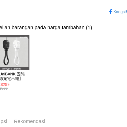
Bank
Deskripsi
🦄獨家｜
Tais
[Terma Pe
Kongsi
AFTEE
動電源
Syari
Perkhidmat
Raku
Deskripsi
pengguna 
Pertama, 
lian barangan pada harga tambahan (1)
Pemindah
Kemudian
Jika anda 
1. Dengan
akan menga
pengesaha
Later sele
2. Anda b
Pilihan 
mudah alih
3. Tiada b
akhir pemb
dihantar k
全家取貨
pembayara
4. Setela
NT$70/pes
manakala a
Had kredit
AFTEE.
NT$1,000 
UniBANK 固態
yang diken
5. Tiada b
源充電吊繩】由
pada hala
pembayara
付款後全
充固態磁吸行動
$299
dalam tal
源-充電吊繩
$590
NT$70/pes
Jika trans
aplikasi A
W Type-C
dibuat, at
NT$899 at
icorn
akan dibat
Sila ambil
peringkat 
bagaimanap
7-11取
tidak dipe
dan mendaf
NT$70/pes
pembayara
[Arahan P
ipsi
Rekomendasi
NT$1,000 
Tempoh pe