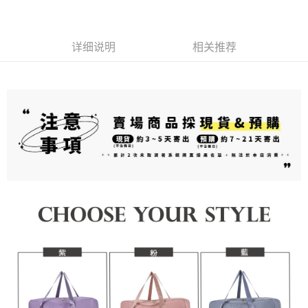
本服务购买商品或服务，并由商店将买卖／分期付款买卖价金债权让与本公
夠在期限內收到商品(例如:預購商品或預計到貨時間較長者)。因此無論收到
司后，依约使用本公司账单缴交账款。
付款後7-11取貨(出貨較快)
商品與否，仍需要請您在AFTEE規定的時間內完成繳費。
2. 基于同意付款使用 “大哥付你分期”之契约关系目的，商店将以您的个人资
每笔NT$70，满NT$899(含以上)免运费
料（包含姓名、电话或地址）提供予台湾大哥大进项收集、处理及利用，由
详细说明
相关推荐
二、付款限制
台湾大哥大与本人进行分期账单所需资料之确认、核对及更正。
1. 初次使用 AFTEE 時，將依認證結果及本公司審查結果，核予每個人不同
為了避免耽誤您寶貴的收件時間，建議採用宅配方式配送商品。
3. 完整用户服务条款，请详阅以下链接：
https://oppay.tw/userRule
之上限額度
2. 結帳金額須大於NT$30
每笔NT$80，满NT$1,500(含以上)免运费
3. 目前僅支援台灣會員
EZPost 中華郵政 (*Maximum item weight: 2kg.)
查看运费
三、聲明條款
「AFTEE先享後付」(下稱本服務)乃由恩沛科技股份有限公司(下稱 AFTEE )
SF Express 順豐速運 (中港澳可填順豐站點點碼)
查看运费
所提供，並由 AFTEE 向您收取款項。因使用本服務所須提供之個人資料(包
含但不限於訂購人姓名、電話，收件人姓名、電話、收件地址)，將交付予
AFTEE 於本服務必要服務範圍內運用。關於 AFTEE 對於個人資料之蒐集、
處理、利用，詳參 AFTEE 官網之『個人資料蒐集、處理及利用告知聲明』
（
https://aftee.tw/privacypolicy/
）。
若款項超過繳費期限，將根據當次的金額加收年利率 16% 的逾期滯納金。
未成年的使用者，請事先徵得法定代理人或監護人之同意方可使用
AFTEE。
若您對於個人資料之處理、利用有任何疑問，或欲行使相關法律權利，請聯
繫恩沛科技股份有限公司。若您不同意我們將上開所示之個人資料，連同必
要之購買訂單資訊提供予 AFTEE ，或讓 AFTEE 蒐集處理利用您的個人資