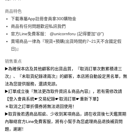
台湾乐天信用卡公司
中国信托商业银行
台湾乐天信用卡公司
Google Pay
商品特色
Plus PAY
下載專屬App註冊會員拿300購物金
大哥付你分期
商品有任何問題歡迎私訊我們
相关说明
官方Line免費客服： @unicornforu (記得要加"@")
【大哥付你分期使用说明】
賣場商品一律為『現貨+預購(出貨時間約7~21天不含國定假
AFTEE先享后付
1. 本服务由台湾大哥大提供，电信用户可立即使用无须另外申请。（限个人
日)』
月租型门号，不开放公司户及预付卡使用）
相关说明
2. 付款方式选择 “大哥付你分期”，订单成立后会自动跳转到大哥付的交易流
一、關於 AFTEE先享後付
销售重点
程，验证手机门号后，选择欲分期的期数、缴款截止日，确认付款后即完成
ATM付款
1. 於付款方式選擇AFTEE先享後付，將跳出AFTEE先享後付手機驗證視
交易。
▶️為確保本店及其他顧客的出貨品質，『取消訂單次數累積達三
窗。
3. 实际核准额度、可分期数及费用金额请依后续交易确认页面所载为准。
2. 進行簡訊驗證之後，即可完成結帳手續。
次』、『未取貨紀錄達兩次』的顧客，本店將自動設定黑名單，無
运送方式
4. 订单成立30分钟内，如未前往确认交易或遇审核未通过，订单将自动取
3. 訂單確認後不需事先繳費，商品會配送至您的指定地址。
消。如遇 “转专审核”未通过状况，表示未达系统评分，恕无法说明评估内
法為您提供服務，還請見諒。
4. 下訂完成後，您的手機會收到一封繳費通知簡訊，APP會員則會收到
全家取貨付款
容。
▶️訂單成立後『無法更改取件資訊＆商品內容』，若有需修改請
AFTEE APP推播通知。
【缴款方式说明】
每笔NT$70，满NT$1,000(含以上)免运费
5. 收到商品當下無需繳費，確認無誤後，請再利用繳費通知簡訊或AFTEE
【登入會員系統☛交易紀錄☛取消訂單☛重新下單】
1. 分期款项不并入电信账单，“大哥付你分期”于每月结算日后寄送缴费提醒
APP於四大便利商店‧ATM/網銀等方式進行付款。
短信。
＊取消之訂單折價券將無法退回使用！
付款後全家取貨
2. 通过短信链接打开账单后，可选择 “超商条码／台湾大直营门市／银行转
請留意繳費期限為 14 天。唯有下載 AFTEE App 成為 AFTEE 會員者方能享
▶️取貨後若遇商品瑕疵、少收到某項商品，請在收貨後七天鑑賞期
每笔NT$70，满NT$899(含以上)免运费
账／街口支付／iPASS MONEY”等通路缴费。
有最長 45 天內付款之服務。
內聯絡官方Line免費客服，將有小幫手為您處理商品退換補貨問
7-11取貨（物流比較快）
【注意事项】
題，謝謝！
繳費期限，為商家向您請款的時間，再加上使用AFTEE可延長的天數所計算
1. 本服务系由 “台湾大哥大股份有限公司”所提供，让用户于交易时，得通过
每笔NT$70，满NT$1,000(含以上)免运费
出。使用AFTEE下訂可以延長您收到商品前的繳費天數，但無法保證一定能