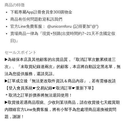
商品の特徴
Plus Pay
下載專屬App註冊會員拿300購物金
OP Pay Later
商品有任何問題歡迎私訊我們
説明
官方Line免費客服： @unicornforu (記得要加"@")
【OP Pay Later 使用説明】
賣場商品一律為『現貨+預購(出貨時間約7~21天不含國定假
AFTEE代金後払い
1. 本サービスは台湾大哥大によって提供され、台湾大哥大のユーザーは追
日)』
加の申請なしで即時に利用可能です。
説明
2. 支払い方法で「OP Pay Later」を選択すると、注文が成立した後に自動
一、 AFTEE代金後払いについて
セールスポイント
的に OP Pay Later の取引プロセスに移行し、携帯番号を確認後、分割払
ATM払い
1.お支払い方法でAFTEE代金後払いを選択すると、携帯電話認証ウィンド
いの回数や支払い期限を選択し、支払いを確認すると取引が完了します。
▶️為確保本店及其他顧客的出貨品質，『取消訂單次數累積達三
ウが表示されます。
3. 実際の承認額、分割回数および費用については、後続の取引確認ページ
2.SMSで認証してお支払い手続を進めてください。
次』、『未取貨紀錄達兩次』的顧客，本店將自動設定黑名單，無
配送方法
を基準とします。
3.注文するときのお支払いは不要です。商品はご指定の住所に配送されま
4. 注文成立後30分以内に確認取引を行わない場合や審査が通過しない場
法為您提供服務，還請見諒。
す。
全家取貨付款
合、注文は自動的にキャンセルされます。「転専審査」に未通過の状況が
4.ご注文が完了すると、携帯に支払い通知のSMSが届きます。アプリ会員
▶️訂單成立後『無法更改取件資訊＆商品內容』，若有需修改請
発生した場合は、システムの評価基準に達していないことを意味し、評価
配送毎にNT$70、NT$1,000以上で送料無料
の場合は、AFTEE アプリプッシュ通知が届きます。
【登入會員系統☛交易紀錄☛取消訂單☛重新下單】
内容についての説明はいたしかねます。
5.商品受け取り時のお支払いは不要です。商品を確かめてから、SMSまた
付款後全家取貨
＊取消之訂單折價券將無法退回使用！
はアプリの通知に従って、4大コンビニ、またはATM/オンラインバンキン
グでお支払いください。
▶️取貨後若遇商品瑕疵、少收到某項商品，請在收貨後七天鑑賞期
配送毎にNT$70、NT$899以上で送料無料
【支払い方法の説明】
1. 分割払いの金額は電信請求書に統合されず、「OP Pay Later」は毎月の
內聯絡官方Line免費客服，將有小幫手為您處理商品退換補貨問
代金納付期限は最短で 14 日以内ですので、ご注意ください。AFTEE アプ
7-11取貨（物流比較快）
締め日後に支払いリマインダーのSMSを送信します。
リをダウンロードして AFTEE 会員になるとお支払い期限を最長 45 日以内
題，謝謝！
2. SMSのリンクを通じて請求書を開いた後、「コンビニバーコード／台湾
配送毎にNT$70、NT$1,000以上で送料無料
まで延長できます。
大直営店舗／銀行振込／街口支払い／iPASS MONEY」などのチャネルで