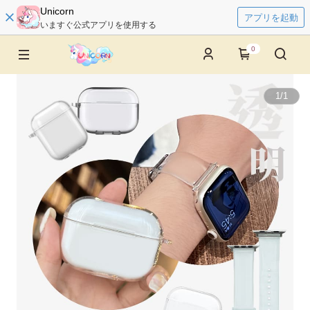
Unicorn
アプリを起動
いますぐ公式アプリを使用する
0
1
/
1