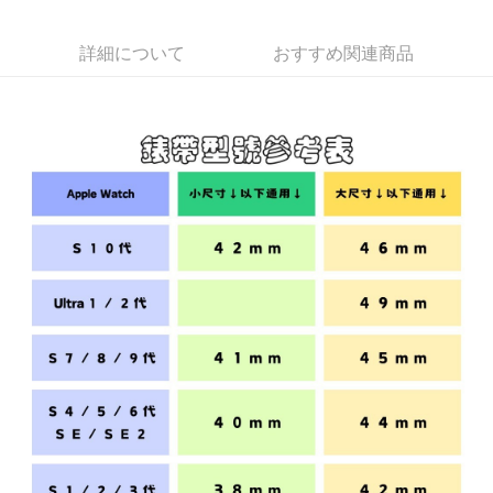
支払いを選択できます。
付款後7-11取貨(出貨較快)
お支払期限は、ショップが請求した期日と、AFTEEで延長できる日数をも
とに計算されます。AFTEEで注文すると、商品を受け取るまで支払い期限
配送毎にNT$70、NT$899以上で送料無料
【注意事項】
詳細について
おすすめ関連商品
を延長できますが、商品を期限内に受け取れない場合があります（例：予
1. 本サービスは「台湾大哥大株式会社」（以下「当社」といいます）によ
約商品や商品到着日が比較的遅い商品）。そのため、商品到着の有無に関
為了避免耽誤您寶貴的收件時間，建議採用宅配方式配送商品。
って提供され、ユーザーが取引時に本サービスを通じて商品やサービスを
わらず、AFTEEで指定された期限内にお支払いください。
購入できるようにし、店舗が売買／分割払い売買の債権を当社に譲渡した
配送毎にNT$80、NT$1,500以上で送料無料
後、契約に基づいて当社の請求書で帳款を支払うことになります。
二、支払い限度額
2. 「OP Pay Later」を利用する契約関係の目的から、店舗はあなたの個人
EZPost 中華郵政 (*Maximum item weight: 2kg.)
1.初回 AFTEEを ご利用の際に、認証結果及び当社の審査の結果に基づ
送料を確認
情報（名前、電話または住所を含む）を台湾大哥大に提供し、収集、処理
き、限度額が設定されます。
および利用するために、当社があなた本人と分割請求書に必要な情報の確
2.決済金額は最低NT$20です。
SF Express 順豐速運 (中港澳可填順豐站點點碼)
送料を確認
認、照合および修正を行います。
3.現在、台湾の会員のみご利用いただけます。
3. 完全なユーザーサービス規約については、以下のリンクを参照してくだ
さい：
https://oppay.tw/userRule
三、利用規約「AFTEE代金後払い」（以下当サービスという）はネットプ
ロテクションズ（以下 AFTEE という）が提供し、AFTEEが代金を徴収し
ます。当サービスご利用の際に提供しなければならない個人情報（注文者
の氏名、電話番号、受取人の氏名、電話番号、受取人住所を含むがこれに
限らない）は、AFTEEに渡され当サービスで必要な範囲内で利用されま
す。AFTEEの個人情報の収集、処理、利用について、詳細はAFTEE公式ホ
ームページの『個人情報の収集、処理及び利用に関する声明』をご参照く
ださい（
https://aftee.tw/privacypolicy/
）。
AFTEEの初回ご利用の際に、審査を通過すれば、最高額がNT$10,000にな
ります。支払い期限を過ぎた場合、その金額に基づいて年利20%の遅延滞
納金が加算されます。未成年の利用者は、事前に法定代理人または後見人
の同意を得ればAFTEEをご利用いただけます。