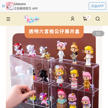
Unicorn
开启APP
立刻使用官方 APP
0
1
/
1