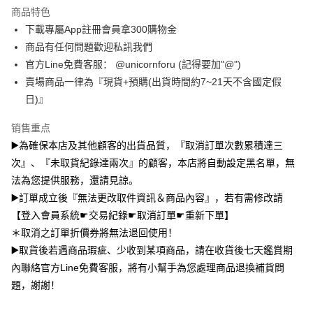
商品特色
Plus PAY
下載專屬App註冊會員拿300購物金
大哥付你分期
商品有任何問題歡迎私訊我們
相关说明
官方Line免費客服： @unicornforu (記得要加"@")
【大哥付你分期使用说明】
賣場商品一律為『現貨+預購(出貨時間約7~21天不含國定假
AFTEE先享后付
1. 本服务由台湾大哥大提供，电信用户可立即使用无须另外申请。（限个人
日)』
月租型门号，不开放公司户及预付卡使用）
相关说明
2. 付款方式选择 “大哥付你分期”，订单成立后会自动跳转到大哥付的交易流
一、關於 AFTEE先享後付
销售重点
程，验证手机门号后，选择欲分期的期数、缴款截止日，确认付款后即完成
ATM付款
1. 於付款方式選擇AFTEE先享後付，將跳出AFTEE先享後付手機驗證視
交易。
▶️為確保本店及其他顧客的出貨品質，『取消訂單次數累積達三
窗。
3. 实际核准额度、可分期数及费用金额请依后续交易确认页面所载为准。
2. 進行簡訊驗證之後，即可完成結帳手續。
次』、『未取貨紀錄達兩次』的顧客，本店將自動設定黑名單，無
运送方式
4. 订单成立30分钟内，如未前往确认交易或遇审核未通过，订单将自动取
3. 訂單確認後不需事先繳費，商品會配送至您的指定地址。
消。如遇 “转专审核”未通过状况，表示未达系统评分，恕无法说明评估内
法為您提供服務，還請見諒。
4. 下訂完成後，您的手機會收到一封繳費通知簡訊，APP會員則會收到
全家取貨付款
容。
▶️訂單成立後『無法更改取件資訊＆商品內容』，若有需修改請
AFTEE APP推播通知。
【缴款方式说明】
每笔NT$70，满NT$1,000(含以上)免运费
5. 收到商品當下無需繳費，確認無誤後，請再利用繳費通知簡訊或AFTEE
【登入會員系統☛交易紀錄☛取消訂單☛重新下單】
1. 分期款项不并入电信账单，“大哥付你分期”于每月结算日后寄送缴费提醒
APP於四大便利商店‧ATM/網銀等方式進行付款。
短信。
＊取消之訂單折價券將無法退回使用！
付款後全家取貨
2. 通过短信链接打开账单后，可选择 “超商条码／台湾大直营门市／银行转
請留意繳費期限為 14 天。唯有下載 AFTEE App 成為 AFTEE 會員者方能享
▶️取貨後若遇商品瑕疵、少收到某項商品，請在收貨後七天鑑賞期
每笔NT$70，满NT$899(含以上)免运费
账／街口支付／iPASS MONEY”等通路缴费。
有最長 45 天內付款之服務。
內聯絡官方Line免費客服，將有小幫手為您處理商品退換補貨問
7-11取貨（物流比較快）
【注意事项】
題，謝謝！
繳費期限，為商家向您請款的時間，再加上使用AFTEE可延長的天數所計算
1. 本服务系由 “台湾大哥大股份有限公司”所提供，让用户于交易时，得通过
每笔NT$70，满NT$1,000(含以上)免运费
出。使用AFTEE下訂可以延長您收到商品前的繳費天數，但無法保證一定能
本服务购买商品或服务，并由商店将买卖／分期付款买卖价金债权让与本公
夠在期限內收到商品(例如:預購商品或預計到貨時間較長者)。因此無論收到