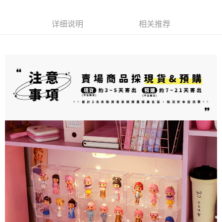
司后，依约使用本公司账单缴交账款。
付款後7-11取貨(出貨較快)
商品與否，仍需要請您在AFTEE規定的時間內完成繳費。
2. 基于同意付款使用 “大哥付你分期”之契约关系目的，商店将以您的个人资
每笔NT$70，满NT$899(含以上)免运费
料（包含姓名、电话或地址）提供予台湾大哥大进项收集、处理及利用，由
详细说明
相关推荐
二、付款限制
台湾大哥大与本人进行分期账单所需资料之确认、核对及更正。
1. 初次使用 AFTEE 時，將依認證結果及本公司審查結果，核予每個人不同
為了避免耽誤您寶貴的收件時間，建議採用宅配方式配送商品。
3. 完整用户服务条款，请详阅以下链接：
https://oppay.tw/userRule
之上限額度
2. 結帳金額須大於NT$30
每笔NT$80，满NT$1,500(含以上)免运费
3. 目前僅支援台灣會員
EZPost 中華郵政 (*Maximum item weight: 2kg.)
查看运费
三、聲明條款
「AFTEE先享後付」(下稱本服務)乃由恩沛科技股份有限公司(下稱 AFTEE )
SF Express 順豐速運 (中港澳可填順豐站點點碼)
查看运费
所提供，並由 AFTEE 向您收取款項。因使用本服務所須提供之個人資料(包
含但不限於訂購人姓名、電話，收件人姓名、電話、收件地址)，將交付予
AFTEE 於本服務必要服務範圍內運用。關於 AFTEE 對於個人資料之蒐集、
處理、利用，詳參 AFTEE 官網之『個人資料蒐集、處理及利用告知聲明』
（
https://aftee.tw/privacypolicy/
）。
若款項超過繳費期限，將根據當次的金額加收年利率 16% 的逾期滯納金。
未成年的使用者，請事先徵得法定代理人或監護人之同意方可使用
AFTEE。
若您對於個人資料之處理、利用有任何疑問，或欲行使相關法律權利，請聯
繫恩沛科技股份有限公司。若您不同意我們將上開所示之個人資料，連同必
要之購買訂單資訊提供予 AFTEE ，或讓 AFTEE 蒐集處理利用您的個人資
料，請勿選用本服務。