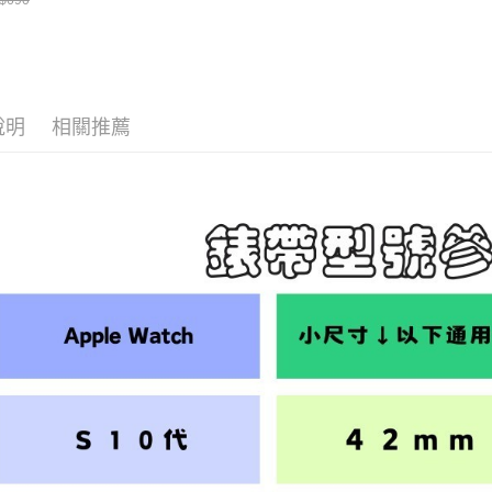
為了避免
$690
１．透過由
透明隨行杯(附吸
交易，需
每筆NT$8
 710ml SGS認
求債權轉
 吸管杯 水杯 可
２．關於
珍珠 可手提 透
EZPost 中華
水壺 隨行杯 杯
https://aft
 環保杯
３．未成
SF Exp
說明
相關推薦
「AFTE
任。
４．使用「
即時審查
結果請求
５．嚴禁
形，恩沛
動。