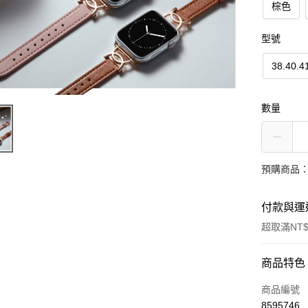
棕色
型號
38.40.
數量
預購商品：
付款與運
超取滿NT$
付款方式
商品特色
信用卡一
商品編號
8595746