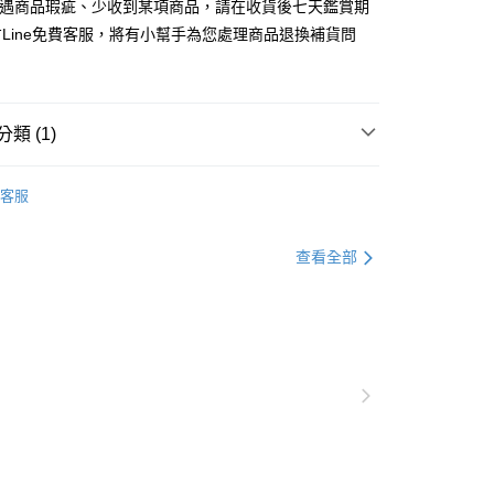
若遇商品瑕疵、少收到某項商品，請在收貨後七天鑑賞期
你分期使用說明】
Line免費客服，將有小幫手為您處理商品退換補貨問
享後付
由台灣大哥大提供，台灣大哥大用戶可立即使用無須另外申請。
式選擇「大哥付你分期」，訂單成立後會自動跳轉到大哥付的交易
！
證手機門號後，選擇欲分期的期數、繳款截止日，確認付款後即
FTEE先享後付」】
。
先享後付是「在收到商品之後才付款」的支付方式。 讓您購物簡單
准額度、可分期數及費用金額請依後續交易確認頁面所載為準。
心！
類 (1)
立30分鐘內，如未前往確認交易或遇審核未通過，訂單將自動取
：不需註冊會員、不需綁卡、不需儲值。
「轉專審核」未通過狀況，表示未達大哥付你分期系統評分，恕
：只要手機號碼，簡訊認證，即可結帳。
 Watch配件｜錶帶、錶殼
▸錶帶
評估內容。
：先確認商品／服務後，再付款。
客服
式說明】
付款
項不併入電信帳單，「大哥付你分期」於每月結算日後寄送繳費提
EE先享後付」結帳流程】
0，滿NT$1,000(含以上)免運費
方式選擇「AFTEE先享後付」後，將跳轉至「AFTEE先享後
查看全部
訊連結打開帳單後，可選擇「超商條碼／台灣大直營門市／銀行轉
頁面，進行簡訊認證並確認金額後，即可完成結帳。
付／iPASS MONEY」等通路繳費。
家取貨
成立數日內，您將收到繳費通知簡訊。
費通知簡訊後14天內，點擊此簡訊中的連結，可透過四大超商
0，滿NT$899(含以上)免運費
項】
網路銀行／等多元方式進行付款，方視為交易完成。
係由「台灣大哥大股份有限公司」（以下簡稱本公司）所提供，讓
：結帳手續完成當下不需立刻繳費，但若您需要取消訂單，請聯
貨（物流比較快）
易時，得透過本服務購買商品或服務，並由商店將買賣／分期付
的店家。未經商家同意取消之訂單仍視為有效，需透過AFTEE
金債權讓與本公司後，依約使用本公司帳單繳交帳款。
繳納相關費用。
0，滿NT$1,000(含以上)免運費
意付款使用「大哥付你分期」之契約關係目的，商店將以您的個人
否成功請以「AFTEE先享後付 」之結帳頁面顯示為準，若有關於
含姓名、電話或地址）提供予台灣大哥大進項蒐集、處理及利
功／繳費後需取消欲退款等相關疑問，請聯繫「AFTEE先享後
1取貨(出貨較快)
公司與您本人進行分期帳單所需資料之確認、核對及更正。
援中心」
https://netprotections.freshdesk.com/support/home
0，滿NT$899(含以上)免運費
戶服務條款，請詳閱以下連結：
https://oppay.tw/userRule
項】