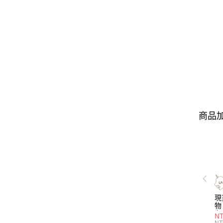
商品加
現
物 
名
NT
喝