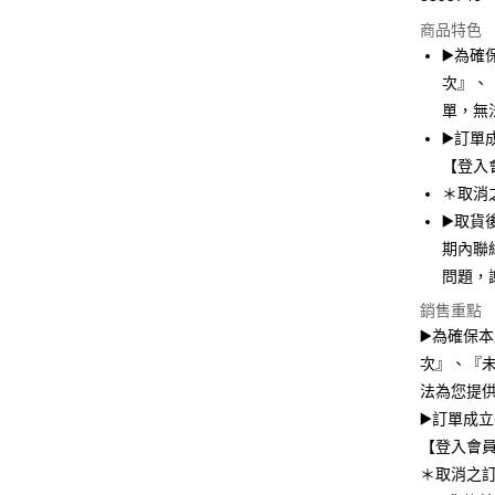
信用卡分
商品特色
3 期 
▶️為
6 期 
合作金
次』、
華南商
12 期
單，無
合作金
上海商
華南商
▶️訂
24 期
合作金
國泰世
上海商
【登入
華南商
臺灣中
合作金
超商取貨
國泰世
上海商
＊取消
匯豐（
華南商
臺灣中
國泰世
聯邦商
▶️取
LINE Pay
上海商
匯豐（
臺灣中
元大商
兆豐國
期內聯
聯邦商
匯豐（
Apple Pay
玉山商
台中商
元大商
問題，
聯邦商
台新國
華泰商
玉山商
街口支付
元大商
銷售重點
台灣樂
遠東國
台新國
玉山商
▶️為確保
永豐商
台灣樂
悠遊付
台新國
星展（
次』、『
台灣樂
中國信
Google Pa
法為您提
▶️訂單成
全盈+PAY
【登入會
大哥付你
＊取消之
相關說明