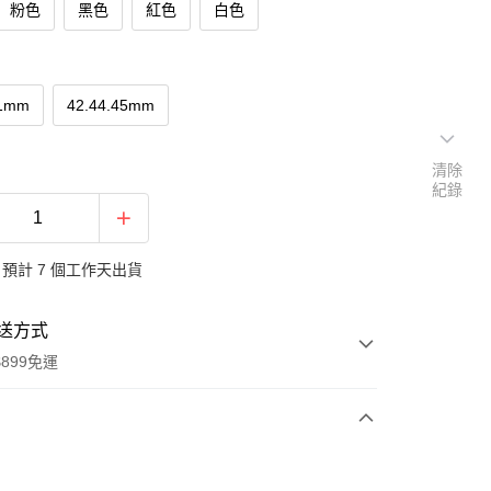
粉色
黑色
紅色
白色
41mm
42.44.45mm
清除
紀錄
預計 7 個工作天出貨
送方式
899免運
次付款