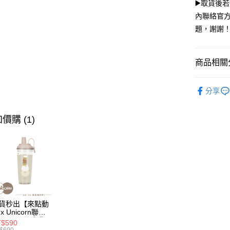
▶️取貨後
【大哥付
內聯絡官方
AFTEE先
1.本服務
2.付款方
題，謝謝
相關說明
流程，驗
【關於「A
ATM付款
完成交易
AFTEE
3.實際核
便利好安
商品相關分
4.訂單成
１．簡單
消。如遇
２．便利
運送方式
⌚Apple
無法說明
３．安心
分享
【繳款方
全家取貨
1.分期款
【「AFT
醒簡訊。
每筆NT$7
１．於結帳
價購 (1)
2.透過簡
付」結帳
帳／街口支
付款後全
２．訂單
３．收到繳
每筆NT$7
【注意事
／ATM／
1.本服務
※ 請注意
7-11取
用戶於交
絡購買商品
款買賣價
先享後付
每筆NT$7
2.基於同
※ 交易是
資料（包
是否繳費成
付款後7-1
用，由本
貨秒出【來點動
付客戶支
每筆NT$7
x Unicorn聯
3.完整用
】UNI Hē 有你
$590
【注意事
 夏日限定版-雙