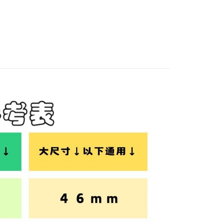
耽誤您寶貴的收件時間，建議採用宅配方式配送商品。
恩沛科技股份有限公司提供之「AFTEE先享後付」服務完成之
依本服務之必要範圍內提供個人資料，並將交易相關給付款項請
0，滿NT$1,500(含以上)免運費
讓予恩沛科技股份有限公司。
個人資料處理事宜，請瀏覽以下網址：
郵政 (*Maximum item weight: 2kg.)
查看運費
ee.tw/terms/#terms3
年的使用者請事先徵得法定代理人或監護人之同意方可使用
ress 順豐速運 (中港澳可填順豐站點點碼)
查看運費
E先享後付」，若未經同意申辦者引起之損失，本公司不負相關責
AFTEE先享後付」時，將依據個別帳號之用戶狀況，依本公司
核予不同之上限額度；若仍有額度不足之情形，本公司將視審查
用戶進行身份認證。
一人註冊多個帳號或使用他人資訊註冊。若發現惡意使用之情
科技股份有限公司將有權停止該用戶之使用額度並採取法律行