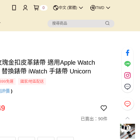
0
中文 (繁體)
TWD
瑰金扣皮革錶帶 適用Apple Watch
 替換錶帶 iWatch 手錶帶 Unicorn
899免運
國家/地區配送
則評價
)
49
已賣出：90件