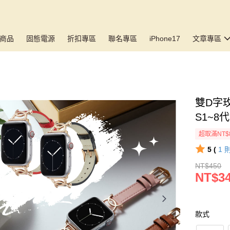
商品
固態電源
折扣專區
聯名專區
iPhone17
文章專區
雙D字玫
S1~8代
超取滿NT$
5 (
1
NT$450
NT$3
款式