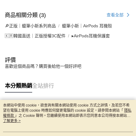
商品相關分類 (3)
查看全部
🔎正版｜蠟筆小新系列商品
蠟筆小新｜AirPods 耳機殼
🇰🇷韓國直送｜正版授權3C配件
▸AirPods耳機保護套
評價
喜歡這個商品嗎？購買後給他一個好評吧
本分類熱銷
全站排行
本網站中使用 cookie，欲查詢有關本網站使用 cookie 方式之詳情，及若您不希
熱門標籤
望在電腦上使用 cookie 時應如何變更電腦的 cookie 設定，請參閱本網站「
隱私
權條款
」之 Cookie 聲明。您繼續使用本網站即表示您同意本公司得按本網站使
用條款之 Cookie 聲明使用 cookie。
了解更多 >