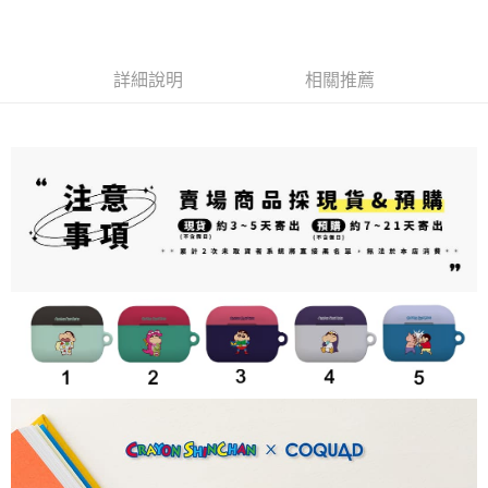
每筆NT$70，滿NT$1,000(含以上)免運費
購買商品的店家。未經商家同意取消之訂單仍視為有效，需透過AFTEE先享
買賣價金債權讓與本公司後，依約使用本公司帳單繳交帳款。
後付繳納相關費用。
2.基於同意付款使用「大哥付你分期」之契約關係目的，商店將以您的個人
付款後7-11取貨(出貨較快)
※ 交易是否成功請以「AFTEE先享後付 」之結帳頁面顯示為準，若有關於
資料（包含姓名、電話或地址）提供予台灣大哥大進項蒐集、處理及利用，
是否繳費成功／繳費後需取消欲退款等相關疑問，請聯繫「AFTEE先享後付
每筆NT$70，滿NT$899(含以上)免運費
由本公司與您本人進行分期帳單所需資料之確認、核對及更正。
詳細說明
相關推薦
客戶支援中心」
https://netprotections.freshdesk.com/support/home
3.完整用戶服務條款，請詳閱以下連結：
https://oppay.tw/userRule
為了避免耽誤您寶貴的收件時間，建議採用宅配方式配送商品。
【注意事項】
１．透過由恩沛科技股份有限公司提供之「AFTEE先享後付」服務完成之交
每筆NT$80，滿NT$1,500(含以上)免運費
易，需依本服務之必要範圍內提供個人資料，並將交易相關給付款項請求債
權轉讓予恩沛科技股份有限公司。
EZPost 中華郵政 (*Maximum item weight: 2kg.)
查看運費
２．關於個人資料處理事宜，請瀏覽以下網址：
https://aftee.tw/terms/#terms3
SF Express 順豐速運 (中港澳可填順豐站點點碼)
查看運費
３．未成年的使用者請事先徵得法定代理人或監護人之同意方可使用
「AFTEE先享後付」，若未經同意申辦者引起之損失，本公司不負相關責
任。
４．使用「AFTEE先享後付」時，將依據個別帳號之用戶狀況，依本公司即
時審查核予不同之上限額度；若仍有額度不足之情形，本公司將視審查結果
請求用戶進行身份認證。
５．嚴禁一人註冊多個帳號或使用他人資訊註冊。若發現惡意使用之情形，
恩沛科技股份有限公司將有權停止該用戶之使用額度並採取法律行動。