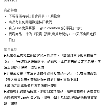
8627203
台灣樂天信用卡公司
中國信託商業銀行
台灣樂天信用卡公司
Google Pay
商品特色
全盈+PAY
下載專屬App註冊會員拿300購物金
大哥付你分期
商品有任何問題歡迎私訊我們
相關說明
官方Line免費客服： @unicornforu (記得要加"@")
【大哥付你分期使用說明】
賣場商品一律為『現貨+預購(出貨時間約7~21天不含國定假
AFTEE先享後付
1.本服務由台灣大哥大提供，台灣大哥大用戶可立即使用無須另外申請。
日)』
2.付款方式選擇「大哥付你分期」，訂單成立後會自動跳轉到大哥付的交易
相關說明
流程，驗證手機門號後，選擇欲分期的期數、繳款截止日，確認付款後即完
【關於「AFTEE先享後付」】
銷售重點
成交易。
ATM付款
AFTEE先享後付是「在收到商品之後才付款」的支付方式。 讓您購物簡單
3.實際核准額度、可分期數及費用金額請依後續交易確認頁面所載為準。
▶️為確保本店及其他顧客的出貨品質，『取消訂單次數累積達三
便利好安心！
4.訂單成立30分鐘內，如未前往確認交易或遇審核未通過，訂單將自動取
１．簡單：不需註冊會員、不需綁卡、不需儲值。
次』、『未取貨紀錄達兩次』的顧客，本店將自動設定黑名單，無
運送方式
消。如遇「轉專審核」未通過狀況，表示未達大哥付你分期系統評分，恕無
２．便利：只要手機號碼，簡訊認證，即可結帳。
法說明評估內容。
法為您提供服務，還請見諒。
３．安心：先確認商品／服務後，再付款。
全家取貨付款
【繳款方式說明】
▶️訂單成立後『無法更改取件資訊＆商品內容』，若有需修改請
1.分期款項不併入電信帳單，「大哥付你分期」於每月結算日後寄送繳費提
每筆NT$70，滿NT$1,000(含以上)免運費
【「AFTEE先享後付」結帳流程】
【登入會員系統☛交易紀錄☛取消訂單☛重新下單】
醒簡訊。
１．於結帳方式選擇「AFTEE先享後付」後，將跳轉至「AFTEE先享後付」
2.透過簡訊連結打開帳單後，可選擇「超商條碼／台灣大直營門市／銀行轉
＊取消之訂單折價券將無法退回使用！
付款後全家取貨
結帳頁面，進行簡訊認證並確認金額後，即可完成結帳。
帳／街口支付／iPASS MONEY」等通路繳費。
２．訂單成立數日內，您將收到繳費通知簡訊。
▶️取貨後若遇商品瑕疵、少收到某項商品，請在收貨後七天鑑賞期
每筆NT$70，滿NT$899(含以上)免運費
３．收到繳費通知簡訊後14天內，點擊此簡訊中的連結，可透過四大超商／
內聯絡官方Line免費客服，將有小幫手為您處理商品退換補貨問
【注意事項】
ATM／網路銀行／等多元方式進行付款，方視為交易完成。
7-11取貨（物流比較快）
1.本服務係由「台灣大哥大股份有限公司」（以下簡稱本公司）所提供，讓
題，謝謝！
※ 請注意：結帳手續完成當下不需立刻繳費，但若您需要取消訂單，請聯絡
用戶於交易時，得透過本服務購買商品或服務，並由商店將買賣／分期付款