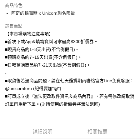
商品特色
全盈+PAY
阿奇的鴨嘴獸 x Unicorn聯名限量
大哥付你分期
銷售重點
相關說明
【本賣場購物注意事項】
【大哥付你分期使用說明】
AFTEE先享後付
1.本服務由台灣大哥大提供，台灣大哥大用戶可立即使用無須另外申請。
■首次下載App&填寫資料可拿最高$300折價券。
2.付款方式選擇「大哥付你分期」，訂單成立後會自動跳轉到大哥付的交易
相關說明
■現貨商品約1~3天出貨(不含例假日)。
流程，驗證手機門號後，選擇欲分期的期數、繳款截止日，確認付款後即完
【關於「AFTEE先享後付」】
■預購商品約7~15天出貨(不含例假日)。
成交易。
ATM付款
AFTEE先享後付是「在收到商品之後才付款」的支付方式。 讓您購物簡單
3.實際核准額度、可分期數及費用金額請依後續交易確認頁面所載為準。
■日韓預購商品約7~21天出貨(不含例假日)。
便利好安心！
4.訂單成立30分鐘內，如未前往確認交易或遇審核未通過，訂單將自動取
１．簡單：不需註冊會員、不需綁卡、不需儲值。
-
運送方式
消。如遇「轉專審核」未通過狀況，表示未達大哥付你分期系統評分，恕無
２．便利：只要手機號碼，簡訊認證，即可結帳。
法說明評估內容。
■取貨後若遇商品問題，請在七天鑑賞期內聯絡官方Line免費客服：
３．安心：先確認商品／服務後，再付款。
全家取貨付款
【繳款方式說明】
@unicornforu (記得要加"@")。
1.分期款項不併入電信帳單，「大哥付你分期」於每月結算日後寄送繳費提
每筆NT$70，滿NT$1,000(含以上)免運費
【「AFTEE先享後付」結帳流程】
■訂單成立後『無法更改取件資訊＆商品內容』，若有需修改請取消
醒簡訊。
１．於結帳方式選擇「AFTEE先享後付」後，將跳轉至「AFTEE先享後付」
2.透過簡訊連結打開帳單後，可選擇「超商條碼／台灣大直營門市／銀行轉
訂單再重新下單。(※所使用的折價券將無法退回)
付款後全家取貨
結帳頁面，進行簡訊認證並確認金額後，即可完成結帳。
帳／街口支付／iPASS MONEY」等通路繳費。
２．訂單成立數日內，您將收到繳費通知簡訊。
每筆NT$70，滿NT$899(含以上)免運費
３．收到繳費通知簡訊後14天內，點擊此簡訊中的連結，可透過四大超商／
【注意事項】
ATM／網路銀行／等多元方式進行付款，方視為交易完成。
7-11取貨（物流比較快）
1.本服務係由「台灣大哥大股份有限公司」（以下簡稱本公司）所提供，讓
※ 請注意：結帳手續完成當下不需立刻繳費，但若您需要取消訂單，請聯絡
用戶於交易時，得透過本服務購買商品或服務，並由商店將買賣／分期付款
詳細說明
相關推薦
每筆NT$70，滿NT$1,000(含以上)免運費
購買商品的店家。未經商家同意取消之訂單仍視為有效，需透過AFTEE先享
買賣價金債權讓與本公司後，依約使用本公司帳單繳交帳款。
後付繳納相關費用。