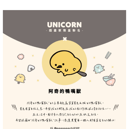
2.基於同意付款使用「大哥付你分期」之契約關係目的，商店將以您的個人
付款後7-11取貨(出貨較快)
※ 交易是否成功請以「AFTEE先享後付 」之結帳頁面顯示為準，若有關於
資料（包含姓名、電話或地址）提供予台灣大哥大進項蒐集、處理及利用，
是否繳費成功／繳費後需取消欲退款等相關疑問，請聯繫「AFTEE先享後付
每筆NT$70，滿NT$899(含以上)免運費
由本公司與您本人進行分期帳單所需資料之確認、核對及更正。
客戶支援中心」
https://netprotections.freshdesk.com/support/home
3.完整用戶服務條款，請詳閱以下連結：
https://oppay.tw/userRule
為了避免耽誤您寶貴的收件時間，建議採用宅配方式配送商品。
【注意事項】
１．透過由恩沛科技股份有限公司提供之「AFTEE先享後付」服務完成之交
每筆NT$80，滿NT$1,500(含以上)免運費
易，需依本服務之必要範圍內提供個人資料，並將交易相關給付款項請求債
權轉讓予恩沛科技股份有限公司。
２．關於個人資料處理事宜，請瀏覽以下網址：
https://aftee.tw/terms/#terms3
３．未成年的使用者請事先徵得法定代理人或監護人之同意方可使用
「AFTEE先享後付」，若未經同意申辦者引起之損失，本公司不負相關責
任。
４．使用「AFTEE先享後付」時，將依據個別帳號之用戶狀況，依本公司即
時審查核予不同之上限額度；若仍有額度不足之情形，本公司將視審查結果
請求用戶進行身份認證。
５．嚴禁一人註冊多個帳號或使用他人資訊註冊。若發現惡意使用之情形，
恩沛科技股份有限公司將有權停止該用戶之使用額度並採取法律行動。