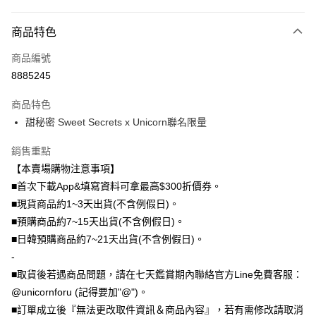
付款方式
商品特色
信用卡一次付款
商品編號
信用卡分期付款
8885245
3 期 0 利率 每期
NT$296
21家銀行
商品特色
6 期 0 利率 每期
NT$148
21家銀行
合作金庫商業銀行
第一商業銀行
甜秘密 Sweet Secrets x Unicorn聯名限量
華南商業銀行
彰化商業銀行
12 期 0 利率 每期
NT$74
21家銀行
合作金庫商業銀行
第一商業銀行
上海商業儲蓄銀行
台北富邦商業銀行
華南商業銀行
彰化商業銀行
銷售重點
24 期 0 利率 每期
NT$37
20家銀行
合作金庫商業銀行
第一商業銀行
國泰世華商業銀行
兆豐國際商業銀行
上海商業儲蓄銀行
台北富邦商業銀行
華南商業銀行
彰化商業銀行
【本賣場購物注意事項】
臺灣中小企業銀行
台中商業銀行
合作金庫商業銀行
第一商業銀行
超商取貨付款
國泰世華商業銀行
兆豐國際商業銀行
上海商業儲蓄銀行
台北富邦商業銀行
■首次下載App&填寫資料可拿最高$300折價券。
匯豐（台灣）商業銀行
華泰商業銀行
華南商業銀行
彰化商業銀行
臺灣中小企業銀行
台中商業銀行
國泰世華商業銀行
兆豐國際商業銀行
聯邦商業銀行
遠東國際商業銀行
LINE Pay
上海商業儲蓄銀行
台北富邦商業銀行
■現貨商品約1~3天出貨(不含例假日)。
匯豐（台灣）商業銀行
華泰商業銀行
臺灣中小企業銀行
台中商業銀行
元大商業銀行
永豐商業銀行
兆豐國際商業銀行
臺灣中小企業銀行
■預購商品約7~15天出貨(不含例假日)。
聯邦商業銀行
遠東國際商業銀行
匯豐（台灣）商業銀行
華泰商業銀行
Apple Pay
玉山商業銀行
星展（台灣）商業銀行
台中商業銀行
匯豐（台灣）商業銀行
元大商業銀行
永豐商業銀行
■日韓預購商品約7~21天出貨(不含例假日)。
聯邦商業銀行
遠東國際商業銀行
台新國際商業銀行
中國信託商業銀行
華泰商業銀行
聯邦商業銀行
玉山商業銀行
星展（台灣）商業銀行
街口支付
-
元大商業銀行
永豐商業銀行
台灣樂天信用卡公司
遠東國際商業銀行
元大商業銀行
台新國際商業銀行
中國信託商業銀行
玉山商業銀行
星展（台灣）商業銀行
■取貨後若遇商品問題，請在七天鑑賞期內聯絡官方Line免費客服：
永豐商業銀行
玉山商業銀行
台灣樂天信用卡公司
悠遊付
台新國際商業銀行
中國信託商業銀行
@unicornforu (記得要加"@")。
星展（台灣）商業銀行
台新國際商業銀行
台灣樂天信用卡公司
中國信託商業銀行
台灣樂天信用卡公司
Google Pay
■訂單成立後『無法更改取件資訊＆商品內容』，若有需修改請取消