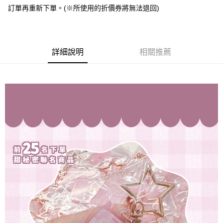
訂單再重新下單。(※所使用的折價券將無法退回)
全盈+PAY
大哥付你分期
相關說明
詳細說明
相關推薦
【大哥付你分期使用說明】
AFTEE先享後付
1.本服務由台灣大哥大提供，台灣大哥大用戶可立即使用無須另外申請。
2.付款方式選擇「大哥付你分期」，訂單成立後會自動跳轉到大哥付的交易
相關說明
流程，驗證手機門號後，選擇欲分期的期數、繳款截止日，確認付款後即完
【關於「AFTEE先享後付」】
成交易。
ATM付款
AFTEE先享後付是「在收到商品之後才付款」的支付方式。 讓您購物簡單
3.實際核准額度、可分期數及費用金額請依後續交易確認頁面所載為準。
便利好安心！
4.訂單成立30分鐘內，如未前往確認交易或遇審核未通過，訂單將自動取
１．簡單：不需註冊會員、不需綁卡、不需儲值。
運送方式
消。如遇「轉專審核」未通過狀況，表示未達大哥付你分期系統評分，恕無
２．便利：只要手機號碼，簡訊認證，即可結帳。
法說明評估內容。
３．安心：先確認商品／服務後，再付款。
全家取貨付款
【繳款方式說明】
1.分期款項不併入電信帳單，「大哥付你分期」於每月結算日後寄送繳費提
每筆NT$70，滿NT$1,000(含以上)免運費
【「AFTEE先享後付」結帳流程】
醒簡訊。
１．於結帳方式選擇「AFTEE先享後付」後，將跳轉至「AFTEE先享後付」
2.透過簡訊連結打開帳單後，可選擇「超商條碼／台灣大直營門市／銀行轉
付款後全家取貨
結帳頁面，進行簡訊認證並確認金額後，即可完成結帳。
帳／街口支付／iPASS MONEY」等通路繳費。
２．訂單成立數日內，您將收到繳費通知簡訊。
每筆NT$70，滿NT$899(含以上)免運費
３．收到繳費通知簡訊後14天內，點擊此簡訊中的連結，可透過四大超商／
【注意事項】
ATM／網路銀行／等多元方式進行付款，方視為交易完成。
7-11取貨（物流比較快）
1.本服務係由「台灣大哥大股份有限公司」（以下簡稱本公司）所提供，讓
※ 請注意：結帳手續完成當下不需立刻繳費，但若您需要取消訂單，請聯絡
用戶於交易時，得透過本服務購買商品或服務，並由商店將買賣／分期付款
每筆NT$70，滿NT$1,000(含以上)免運費
購買商品的店家。未經商家同意取消之訂單仍視為有效，需透過AFTEE先享
買賣價金債權讓與本公司後，依約使用本公司帳單繳交帳款。
後付繳納相關費用。