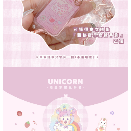
2.基於同意付款使用「大哥付你分期」之契約關係目的，商店將以您的個人
付款後7-11取貨(出貨較快)
※ 交易是否成功請以「AFTEE先享後付 」之結帳頁面顯示為準，若有關於
資料（包含姓名、電話或地址）提供予台灣大哥大進項蒐集、處理及利用，
是否繳費成功／繳費後需取消欲退款等相關疑問，請聯繫「AFTEE先享後付
每筆NT$70，滿NT$899(含以上)免運費
由本公司與您本人進行分期帳單所需資料之確認、核對及更正。
客戶支援中心」
https://netprotections.freshdesk.com/support/home
3.完整用戶服務條款，請詳閱以下連結：
https://oppay.tw/userRule
為了避免耽誤您寶貴的收件時間，建議採用宅配方式配送商品。
【注意事項】
１．透過由恩沛科技股份有限公司提供之「AFTEE先享後付」服務完成之交
每筆NT$80，滿NT$1,500(含以上)免運費
易，需依本服務之必要範圍內提供個人資料，並將交易相關給付款項請求債
權轉讓予恩沛科技股份有限公司。
２．關於個人資料處理事宜，請瀏覽以下網址：
https://aftee.tw/terms/#terms3
３．未成年的使用者請事先徵得法定代理人或監護人之同意方可使用
「AFTEE先享後付」，若未經同意申辦者引起之損失，本公司不負相關責
任。
４．使用「AFTEE先享後付」時，將依據個別帳號之用戶狀況，依本公司即
時審查核予不同之上限額度；若仍有額度不足之情形，本公司將視審查結果
請求用戶進行身份認證。
５．嚴禁一人註冊多個帳號或使用他人資訊註冊。若發現惡意使用之情形，
恩沛科技股份有限公司將有權停止該用戶之使用額度並採取法律行動。