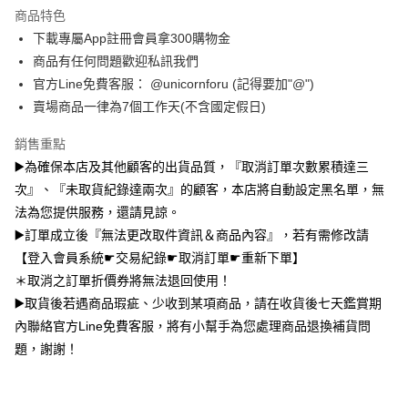
商品特色
全盈+PAY
下載專屬App註冊會員拿300購物金
大哥付你分期
商品有任何問題歡迎私訊我們
相關說明
官方Line免費客服： @unicornforu (記得要加"@")
【大哥付你分期使用說明】
賣場商品一律為7個工作天(不含國定假日)
AFTEE先享後付
1.本服務由台灣大哥大提供，台灣大哥大用戶可立即使用無須另外申請。
2.付款方式選擇「大哥付你分期」，訂單成立後會自動跳轉到大哥付的交易
相關說明
銷售重點
流程，驗證手機門號後，選擇欲分期的期數、繳款截止日，確認付款後即完
【關於「AFTEE先享後付」】
▶️為確保本店及其他顧客的出貨品質，『取消訂單次數累積達三
成交易。
ATM付款
AFTEE先享後付是「在收到商品之後才付款」的支付方式。 讓您購物簡單
3.實際核准額度、可分期數及費用金額請依後續交易確認頁面所載為準。
次』、『未取貨紀錄達兩次』的顧客，本店將自動設定黑名單，無
便利好安心！
4.訂單成立30分鐘內，如未前往確認交易或遇審核未通過，訂單將自動取
１．簡單：不需註冊會員、不需綁卡、不需儲值。
法為您提供服務，還請見諒。
運送方式
消。如遇「轉專審核」未通過狀況，表示未達大哥付你分期系統評分，恕無
２．便利：只要手機號碼，簡訊認證，即可結帳。
法說明評估內容。
▶️訂單成立後『無法更改取件資訊＆商品內容』，若有需修改請
３．安心：先確認商品／服務後，再付款。
全家取貨付款
【繳款方式說明】
【登入會員系統☛交易紀錄☛取消訂單☛重新下單】
1.分期款項不併入電信帳單，「大哥付你分期」於每月結算日後寄送繳費提
每筆NT$70，滿NT$1,000(含以上)免運費
【「AFTEE先享後付」結帳流程】
＊取消之訂單折價券將無法退回使用！
醒簡訊。
１．於結帳方式選擇「AFTEE先享後付」後，將跳轉至「AFTEE先享後付」
2.透過簡訊連結打開帳單後，可選擇「超商條碼／台灣大直營門市／銀行轉
▶️取貨後若遇商品瑕疵、少收到某項商品，請在收貨後七天鑑賞期
付款後全家取貨
結帳頁面，進行簡訊認證並確認金額後，即可完成結帳。
帳／街口支付／iPASS MONEY」等通路繳費。
２．訂單成立數日內，您將收到繳費通知簡訊。
內聯絡官方Line免費客服，將有小幫手為您處理商品退換補貨問
每筆NT$70，滿NT$899(含以上)免運費
３．收到繳費通知簡訊後14天內，點擊此簡訊中的連結，可透過四大超商／
題，謝謝！
【注意事項】
ATM／網路銀行／等多元方式進行付款，方視為交易完成。
7-11取貨（物流比較快）
1.本服務係由「台灣大哥大股份有限公司」（以下簡稱本公司）所提供，讓
※ 請注意：結帳手續完成當下不需立刻繳費，但若您需要取消訂單，請聯絡
用戶於交易時，得透過本服務購買商品或服務，並由商店將買賣／分期付款
每筆NT$70，滿NT$1,000(含以上)免運費
購買商品的店家。未經商家同意取消之訂單仍視為有效，需透過AFTEE先享
買賣價金債權讓與本公司後，依約使用本公司帳單繳交帳款。
後付繳納相關費用。