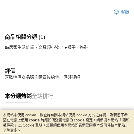
客服
商品相關分類 (1)
🏡居家生活雜貨、文具類小物
▸襪子、拖鞋
評價
喜歡這個商品嗎？購買後給他一個好評吧
本分類熱銷
全站排行
本網站中使用 cookie，欲查詢有關本網站使用 cookie 方式之詳情，及若您不希
熱門標籤
望在電腦上使用 cookie 時應如何變更電腦的 cookie 設定，請參閱本網站「
隱私
權條款
」之 Cookie 聲明。您繼續使用本網站即表示您同意本公司得按本網站使
用條款之 Cookie 聲明使用 cookie。
了解更多 >