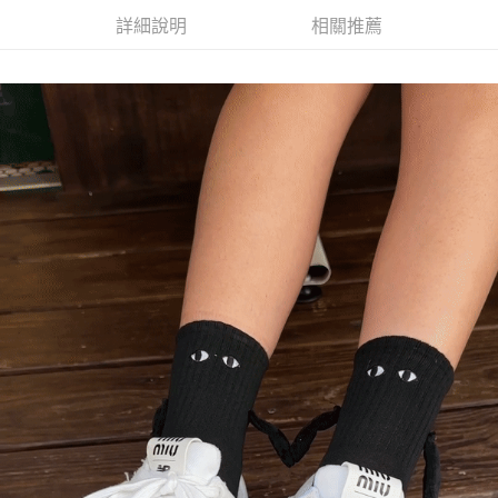
2.基於同意付款使用「大哥付你分期」之契約關係目的，商店將以您的個人
付款後7-11取貨(出貨較快)
※ 交易是否成功請以「AFTEE先享後付 」之結帳頁面顯示為準，若有關於
詳細說明
相關推薦
資料（包含姓名、電話或地址）提供予台灣大哥大進項蒐集、處理及利用，
是否繳費成功／繳費後需取消欲退款等相關疑問，請聯繫「AFTEE先享後付
每筆NT$70，滿NT$899(含以上)免運費
由本公司與您本人進行分期帳單所需資料之確認、核對及更正。
客戶支援中心」
https://netprotections.freshdesk.com/support/home
3.完整用戶服務條款，請詳閱以下連結：
https://oppay.tw/userRule
為了避免耽誤您寶貴的收件時間，建議採用宅配方式配送商品。
【注意事項】
１．透過由恩沛科技股份有限公司提供之「AFTEE先享後付」服務完成之交
每筆NT$80，滿NT$1,500(含以上)免運費
易，需依本服務之必要範圍內提供個人資料，並將交易相關給付款項請求債
權轉讓予恩沛科技股份有限公司。
EZPost 中華郵政 (*Maximum item weight: 2kg.)
查看運費
２．關於個人資料處理事宜，請瀏覽以下網址：
https://aftee.tw/terms/#terms3
SF Express 順豐速運 (中港澳可填順豐站點點碼)
查看運費
３．未成年的使用者請事先徵得法定代理人或監護人之同意方可使用
「AFTEE先享後付」，若未經同意申辦者引起之損失，本公司不負相關責
任。
４．使用「AFTEE先享後付」時，將依據個別帳號之用戶狀況，依本公司即
時審查核予不同之上限額度；若仍有額度不足之情形，本公司將視審查結果
請求用戶進行身份認證。
５．嚴禁一人註冊多個帳號或使用他人資訊註冊。若發現惡意使用之情形，
恩沛科技股份有限公司將有權停止該用戶之使用額度並採取法律行動。