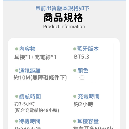
3. Sila baca syarat perkhidmatan pengguna secara lengkap melalui
pautan berikut: https://oppay.tw/userRule