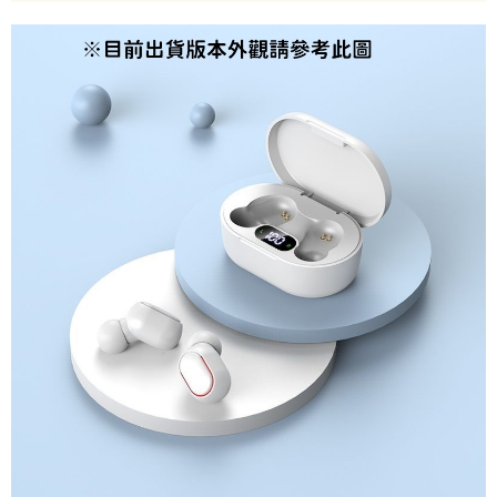
semakan khusus" yang tidak lulus, ini menunjukkan bahawa sistem
penilaian tidak mencukupi, tiada penjelasan mengenai kandungan
penilaian boleh diberikan.
【Penerangan Kaedah Pembayaran】
1. Pembayaran ansuran tidak digabungkan dalam bil telekomunikasi,
"Pembayaran Ansuran Gogo" akan menghantar SMS peringatan
pembayaran selepas tarikh penyelesaian bulanan.
2. Melalui pautan SMS untuk membuka bil, anda boleh memilih untuk
membayar melalui "Kod bar kedai serbaneka / Kedai rasmi Taiwan
Mobile / Pemindahan bank / Pembayaran J街口 / iPASS MONEY" dan
saluran lain.
【Nota Penting】
1. Perkhidmatan ini disediakan oleh "Taiwan Mobile Co., Ltd." untuk
membolehkan pengguna membeli produk atau perkhidmatan melalui
perkhidmatan ini semasa transaksi, dan kedai akan menyerahkan hak
tuntutan harga jual/beli ansuran kepada syarikat ini untuk membayar bil
menggunakan bil syarikat ini.
2. Berdasarkan tujuan kontrak persetujuan pembayaran menggunakan
"Pembayaran Ansuran Gogo", kedai akan memberikan maklumat peribadi
anda (termasuk nama, telefon atau alamat) kepada Taiwan Mobile untuk
pengumpulan, pemprosesan dan penggunaan, untuk pengesahan,
semakan dan pembetulan data yang diperlukan untuk bil ansuran oleh
Taiwan Mobile.