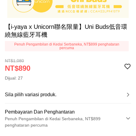
【i-yaya x Unicorn聯名限量】Uni Buds低音環
繞無線藍牙耳機
Penuh Pengambilan di Kedai Serbaneka, NT$899 penghataran
percuma
NT$1,080
NT$890
Dijual: 27
Sila pilih variasi produk.
Pembayaran Dan Penghantaran
Penuh Pengambilan di Kedai Serbaneka, NT$899
penghataran percuma
Kaedah Pembayaran