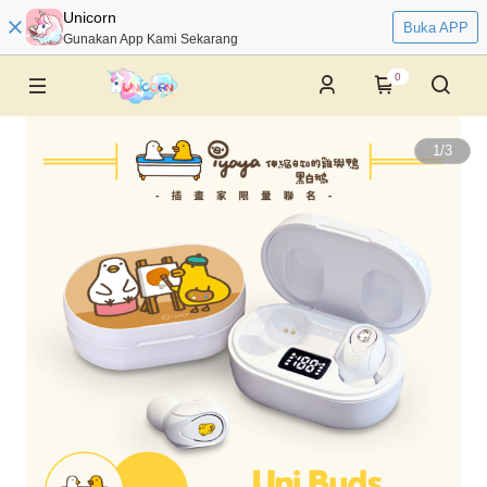
Unicorn
Buka APP
Gunakan App Kami Sekarang
0
1
/
3