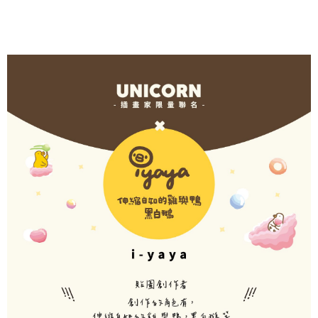
akan dibatalkan secara automatik. Jika permohonan gagal pada
7-11取貨（物流比較快）
bagaimanapun, bagi mereka yang telah memuat turun Aplikasi AFTEE
peringkat "semakan manual", ini bermakna kriteria pemarkahan sistem
dan mendaftar sebagai ahli AFTEE boleh menikmati tempoh pembayaran
NT$70/pesanan | Penghantaran percuma untuk pesanan
tidak dipenuhi; butiran penilaian khusus tidak akan didedahkan.
sehingga 45 hari.
NT$1,000 atau lebih
[Arahan Pembayaran]
Tempoh pembayaran dikira dari masa kedai meminta pembayaran anda,
付款後7-11取貨(出貨較快)
ditambah dengan bilangan hari yang boleh dilanjutkan oleh AFTEE. Anda
Pembayaran ansuran melalui OP Pay Later akan dibilkan secara
boleh melanjutkan tempoh pembayaran anda sebelum anda menerima
NT$70/pesanan | Penghantaran percuma untuk pesanan
berasingan dan tidak termasuk dalam bil telekom anda. SMS peringatan
pesanan. Walau bagaimanapun, tiada jaminan bahawa anda boleh
pembayaran akan dihantar selepas kitaran bil bulanan.
NT$899 atau lebih
menerima pesanan anda semasa tempoh pembayaran (cth.: produk
prapesanan atau produk yang mungkin mengambil masa yang lebih
Selepas mengakses bil melalui pautan dalam SMS, anda boleh
為了避免耽誤您寶貴的收件時間，建議採用宅配方式配送商品。
lama untuk dihantar). Oleh itu, anda dikehendaki membuat pembayaran
menyelesaikan pembayaran anda melalui salah satu saluran berikut: kod
kepada AFTEE dalam tempoh sama ada anda menerima pesanan.
NT$80/pesanan | Penghantaran percuma untuk pesanan
bar kedai serbaneka, kedai runcit Taiwan Mobile, pemindahan bank,
JKOPay, atau iPASS MONEY.
NT$1,500 atau lebih
Kedua, Sekatan Pembayaran
1. Jumlah yang diperakui untuk pengguna kali pertama boleh sehingga
[Nota Penting]
NT$10,000. Amaun diperakui sebenar yang diluluskan akan berdasarkan
keputusan pensijilan dan semakan oleh AFTEE.
Perkhidmatan ini disediakan oleh Taiwan Mobile Co., Ltd. (“Syarikat”),
2. Amaun perbelanjaan minimum mestilah lebih besar daripada NT$20.
yang membolehkan pelanggan membeli barangan atau perkhidmatan
3. Pada masa ini hanya tersedia untuk ahli Taiwan.
melalui perkhidmatan ini pada masa transaksi. Hasil daripada pembelian
atau pembayaran ansuran akan dipindahkan oleh peniaga kepada
Ketiga, Syarat Perkhidmatan
Syarikat, dan pelanggan hendaklah membuat pembayaran mengikut
Perkhidmatan AFTEE Beli Sekarang Bayar Kemudian disediakan oleh NP
perjanjian menggunakan sistem bil Syarikat.
Taiwan, Inc. dan AFTEE akan membuat bil kepada pengguna. AFTEE
akan menggunakan data peribadi yang dikumpul (termasuk nama
Untuk memenuhi hubungan kontrak yang terjalin melalui persetujuan
pembeli, no. telefon, nama penerima, no. telefon, alamat penerima) untuk