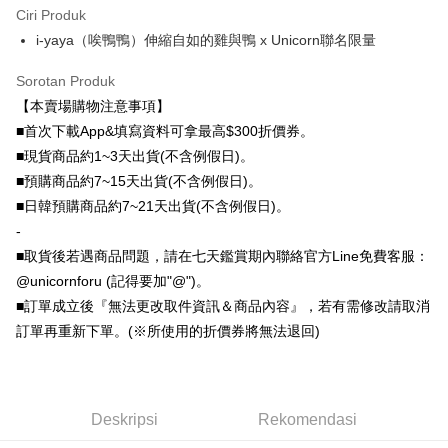
Bank SinoPac
Bank Komersial E.SUN
Google Pay
Taiwan
Ciri Produk
Union Bank of Taiwan
Far Eastern International
Bank Antarabangsa
Bank CTBC
DBS Bank
Bank Antarabangsa Taishin
Bank
Taishin
i-yaya（唉鴨鴨）伸縮自如的雞與鴨 x Unicorn聯名限量
Plus PAY
Bank CTBC
Syarikat Kad Kredit Rakuten
Yuanta Commercial Bank
Bank SinoPac
Syarikat Kad Kredit
Taiwan
Bank Komersial E.SUN
DBS Bank
Rakuten Taiwan
Sorotan Produk
OP Pay Later
Bank Antarabangsa
Bank CTBC
【本賣場購物注意事項】
Deskripsi
Taishin
[Terma Penggunaan untuk OP Pay Later]
■首次下載App&填寫資料可拿最高$300折價券。
Syarikat Kad Kredit
AFTEE
■現貨商品約1~3天出貨(不含例假日)。
Rakuten Taiwan
Perkhidmatan ini disediakan oleh Taiwan Mobile dan tersedia untuk
Deskripsi
■預購商品約7~15天出貨(不含例假日)。
pengguna Taiwan Mobile tanpa memerlukan permohonan tambahan.
Pertama, Mengenai Perkhidmatan AFTEE Beli Sekarang Bayar Kemudian
■日韓預購商品約7~21天出貨(不含例假日)。
Pemindahan ATM
1. Dengan memilih AFTEE sebagai kaedah pembayaran, mesej
Jika anda memilih OP Pay Later sebagai kaedah pembayaran, sistem
pengesahan AFTEE akan muncul.
-
akan mengarahkan anda secara automatik ke proses transaksi OP Pay
2. Anda boleh meneruskan pembayaran selepas pengesahan SMS.
Pilihan Penghantaran
■取貨後若遇商品問題，請在七天鑑賞期內聯絡官方Line免費客服：
Later selepas pesanan dibuat. Anda perlu mengesahkan nombor telefon
3. Tiada bayaran diperlukan apabila pesanan disahkan. Produk akan
mudah alih anda, memilih bilangan ansuran, dan menetapkan tarikh
@unicornforu (記得要加"@")。
dihantar ke alamat yang ditetapkan.
全家取貨付款
akhir pembayaran. Transaksi akan dianggap selesai setelah pembayaran
4. Setelah pesanan disahkan, anda akan menerima SMS pembayaran
■訂單成立後『無法更改取件資訊＆商品內容』，若有需修改請取消
disahkan.
NT$70/pesanan | Penghantaran percuma untuk pesanan
manakala ahli aplikasi akan menerima pemberitahuan tolak aplikasi
訂單再重新下單。(※所使用的折價券將無法退回)
NT$1,000 atau lebih
AFTEE.
Had kredit yang diluluskan, tempoh ansuran yang tersedia, dan yuran
5. Tiada bayaran diperlukan apabila anda menerima produk. Sila buat
yang dikenakan adalah tertakluk kepada maklumat yang dinyatakan
pembayaran di empat kedai serbaneka utama, ATM atau perbankan
付款後全家取貨
pada halaman pengesahan transaksi seterusnya.
dalam talian dengan SMS pembayaran atau pemberitahuan tolak aplikasi
NT$70/pesanan | Penghantaran percuma untuk pesanan
AFTEE.
Jika transaksi tidak disahkan dalam masa 30 minit selepas pesanan
Deskripsi
Rekomendasi
NT$899 atau lebih
dibuat, atau jika permohonan gagal dalam proses semakan, pesanan
Sila ambil perhatian bahawa tempoh pembayaran adalah 14 hari. Walau