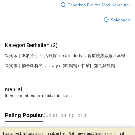
Paparkan Butiran Mod Komputer
Sokongan
Kategori Berkaitan (2)
🦄獨家｜3C配件、生活雜貨
▸Uni Buds 低音環繞無線藍牙耳機
🦄獨家｜插畫家聯名
i-yaya（唉鴨鴨）伸縮自如的雞與鴨
menilai
Item ini buat masa ini tidak dinilai
Paling Popular
Jualan paling laris
Laman web ini ada menggunakan kuki. Sekiranya anda ingin mengetahui