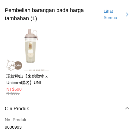
Kad Kredit (Bayaran Penuh)
Pembelian barangan pada harga
Lihat
Semua
tambahan (1)
Ansuran Kad Kredit
3 ansuran pada kadar faedah 0,
NT$296
setiap ansuran
21 Bank
6 ansuran pada kadar faedah 0,
NT$148
setiap
Taiwan Cooperative Bank
Bank Komersial Pertama
Hua Nan Commercial
Chang Hwa Commercial
ansuran
21 Bank
Bank
Bank
12 ansuran pada kadar faedah 0,
NT$74
setiap ansuran
Taiwan Cooperative Bank
Bank Komersial Pertama
The Shanghai
Bank Komersial Taipei
Hua Nan Commercial Bank
Chang Hwa Commercial Bank
21 Bank
24 ansuran pada kadar faedah 0,
NT$37
setiap
Taiwan Cooperative Bank
Bank Komersial Pertama
Commercial & Savings
Fubon
The Shanghai Commercial &
Bank Komersial Taipei Fubon
Hua Nan Commercial
Chang Hwa Commercial
ansuran
Bank
20 Bank
Savings Bank
現貨秒出【來點動物 x
Bank
Bank
Bank Cathay United
Mega International
Taiwan Cooperative Bank
Bank Komersial Pertama
Bank Cathay United
Mega International Commercial
Pengambilan di Kedai Serbaneka
Unicorn聯名】UNI Hē
The Shanghai
Bank Komersial Taipei
Commercial Bank
Hua Nan Commercial Bank
Chang Hwa Commercial Bank
Bank
有你喝 夏日限定版-雙
NT$590
Commercial & Savings
Fubon
Taiwan Business Bank
Taichung Commercial
LINE Pay
The Shanghai Commercial &
Bank Komersial Taipei Fubon
Taiwan Business Bank
Taichung Commercial Bank
NT$690
層透明隨行杯(附吸管)
Bank
Bank
Savings Bank
HSBC Bank (Taiwan) Limited
Hwatai Bank
710ml SGS認證 吸管
Bank Cathay United
Mega International
HSBC Bank (Taiwan)
Hwatai Bank
Apple Pay
Mega International Commercial
Taiwan Business Bank
Union Bank of Taiwan
Far Eastern International Bank
杯 水杯 可吸珍珠 可手
Commercial Bank
Ciri Produk
Limited
Bank
Yuanta Commercial Bank
Bank SinoPac
提 透明水壺 隨行杯 杯
Taiwan Business Bank
Taichung Commercial
Union Bank of Taiwan
Far Eastern International
JKOPAY
Taichung Commercial Bank
HSBC Bank (Taiwan) Limited
Bank Komersial E.SUN
DBS Bank
No. Produk
子 環保杯
Bank
Bank
Hwatai Bank
Union Bank of Taiwan
Bank Antarabangsa Taishin
Bank CTBC
Easy Wallet
9000993
HSBC Bank (Taiwan)
Hwatai Bank
Yuanta Commercial Bank
Bank SinoPac
Far Eastern International Bank
Yuanta Commercial Bank
Syarikat Kad Kredit Rakuten
Limited
Bank Komersial E.SUN
DBS Bank