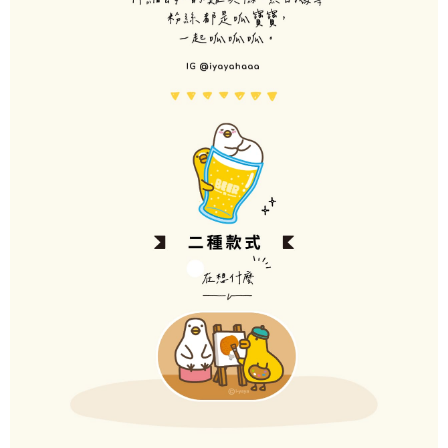
penggunaan OP Pay Later, peniaga akan memberikan maklumat peribadi
penggunaan perkhidmatan. Sila rujuk kepada "Penyata Pengumpulan
anda (termasuk nama, nombor telefon, atau alamat) kepada Syarikat bagi
Data Peribadi, Pemprosesan, Penggunaan"
tujuan pengumpulan, pemprosesan dan penggunaan data yang
(https://aftee.tw/privacypolicy/
) untuk maklumat lanjut.
diperlukan untuk pengebilan ansuran, termasuk pengesahan,
pengesahan semula dan pembetulan.
Jumlah yang diperakui untuk pengguna kali pertama yang lulus
kelulusan boleh sehingga NT$10,000. Jika pengguna tidak membuat
Untuk terma perkhidmatan penuh, sila rujuk pautan berikut:
pembayaran dalam tempoh tersebut, yuran pembayaran lewat sebanyak
https://oppay.tw/userRule
" target="_blank" class="link revert-
20% setahun akan dikenakan. Pengguna bawah umur dikehendaki
style">https://oppay.tw/userRule
mendapatkan kebenaran daripada ibu bapa atau penjaga yang sah
untuk menggunakan AFTEE.
【Panduan Penggunaan Pembayaran Ansuran Gogo】
1. Perkhidmatan ini disediakan oleh Taiwan Mobile, pengguna telefon
Sila hubungi NP Taiwan Inc. di
cs_tw@netprotections.co.jp
jika anda
mudah alih boleh segera menggunakan tanpa perlu memohon lagi.
mempunyai sebarang kebimbangan mengenai pemprosesan dan
(Hanya untuk nombor langganan peribadi, tidak terbuka untuk syarikat
penggunaan pada data peribadi. Jika anda tidak bersetuju dengan data
dan kad prabayar)
peribadi yang disenaraikan seperti di atas akan dikumpul dan digunakan
2. Pilihan kaedah pembayaran "Pembayaran Ansuran Gogo", selepas
oleh AFTEE, sila jangan gunakan perkhidmatan ini.
pesanan ditubuhkan, akan secara automatik dialihkan ke proses
transaksi Gogo, selepas pengesahan nombor telefon, pilih bilangan
ansuran yang diingini, tarikh akhir pembayaran, dan setelah
mengesahkan pembayaran, transaksi akan selesai.
3. Jumlah kelulusan sebenar, bilangan ansuran dan jumlah bayaran
adalah berdasarkan halaman pengesahan transaksi seterusnya.
4. Dalam masa 30 minit selepas pesanan ditubuhkan, jika tidak pergi
untuk mengesahkan transaksi atau jika tidak lulus semakan, pesanan
akan dibatalkan secara automatik. Jika terdapat situasi "pindah untuk