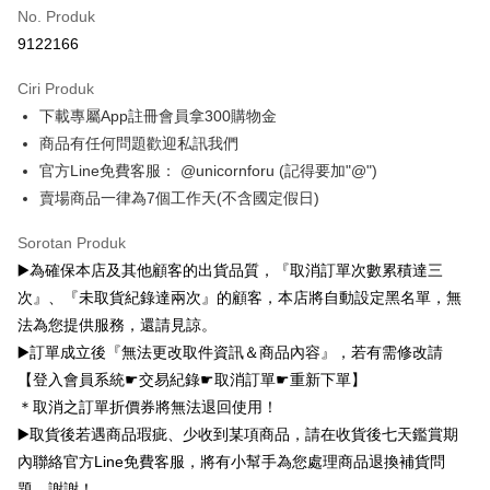
JKOPAY
Taichung Commercial Bank
HSBC Bank (Taiwan) Limited
Bank Komersial E.SUN
DBS Bank
No. Produk
子 環保杯
Bank
Bank
Hwatai Bank
Union Bank of Taiwan
Bank Antarabangsa Taishin
Bank CTBC
Easy Wallet
9122166
HSBC Bank (Taiwan)
Hwatai Bank
Yuanta Commercial Bank
Bank SinoPac
Far Eastern International Bank
Yuanta Commercial Bank
Syarikat Kad Kredit Rakuten
Limited
Bank Komersial E.SUN
DBS Bank
Bank SinoPac
Bank Komersial E.SUN
Google Pay
Taiwan
Ciri Produk
Union Bank of Taiwan
Far Eastern International
Bank Antarabangsa
Bank CTBC
DBS Bank
Bank Antarabangsa Taishin
Bank
Taishin
下載專屬App註冊會員拿300購物金
Plus PAY
Bank CTBC
Syarikat Kad Kredit Rakuten
Yuanta Commercial Bank
Bank SinoPac
Syarikat Kad Kredit
商品有任何問題歡迎私訊我們
Taiwan
Bank Komersial E.SUN
DBS Bank
Rakuten Taiwan
OP Pay Later
官方Line免費客服： @unicornforu (記得要加"@")
Bank Antarabangsa
Bank CTBC
Deskripsi
賣場商品一律為7個工作天(不含國定假日)
Taishin
[Terma Penggunaan untuk OP Pay Later]
Syarikat Kad Kredit
AFTEE
Sorotan Produk
Rakuten Taiwan
Perkhidmatan ini disediakan oleh Taiwan Mobile dan tersedia untuk
Deskripsi
▶️為確保本店及其他顧客的出貨品質，『取消訂單次數累積達三
pengguna Taiwan Mobile tanpa memerlukan permohonan tambahan.
Pertama, Mengenai Perkhidmatan AFTEE Beli Sekarang Bayar Kemudian
次』、『未取貨紀錄達兩次』的顧客，本店將自動設定黑名單，無
Pemindahan ATM
1. Dengan memilih AFTEE sebagai kaedah pembayaran, mesej
Jika anda memilih OP Pay Later sebagai kaedah pembayaran, sistem
pengesahan AFTEE akan muncul.
法為您提供服務，還請見諒。
akan mengarahkan anda secara automatik ke proses transaksi OP Pay
2. Anda boleh meneruskan pembayaran selepas pengesahan SMS.
Pilihan Penghantaran
▶️訂單成立後『無法更改取件資訊＆商品內容』，若有需修改請
Later selepas pesanan dibuat. Anda perlu mengesahkan nombor telefon
3. Tiada bayaran diperlukan apabila pesanan disahkan. Produk akan
mudah alih anda, memilih bilangan ansuran, dan menetapkan tarikh
【登入會員系統☛交易紀錄☛取消訂單☛重新下單】
dihantar ke alamat yang ditetapkan.
全家取貨付款
akhir pembayaran. Transaksi akan dianggap selesai setelah pembayaran
4. Setelah pesanan disahkan, anda akan menerima SMS pembayaran
＊取消之訂單折價券將無法退回使用！
disahkan.
NT$70/pesanan | Penghantaran percuma untuk pesanan
manakala ahli aplikasi akan menerima pemberitahuan tolak aplikasi
▶️取貨後若遇商品瑕疵、少收到某項商品，請在收貨後七天鑑賞期
NT$1,000 atau lebih
AFTEE.
Had kredit yang diluluskan, tempoh ansuran yang tersedia, dan yuran
5. Tiada bayaran diperlukan apabila anda menerima produk. Sila buat
內聯絡官方Line免費客服，將有小幫手為您處理商品退換補貨問
yang dikenakan adalah tertakluk kepada maklumat yang dinyatakan
pembayaran di empat kedai serbaneka utama, ATM atau perbankan
付款後全家取貨
題，謝謝！
pada halaman pengesahan transaksi seterusnya.