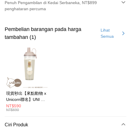
Penuh Pengambilan di Kedai Serbaneka, NT$899
penghataran percuma
Kaedah Pembayaran
Kad Kredit (Bayaran Penuh)
Pembelian barangan pada harga
Lihat
Semua
tambahan (1)
Ansuran Kad Kredit
3 ansuran pada kadar faedah 0,
NT$26
setiap ansuran
21 Bank
6 ansuran pada kadar faedah 0,
NT$13
setiap
Taiwan Cooperative Bank
Bank Komersial Pertama
Hua Nan Commercial
Chang Hwa Commercial
ansuran
21 Bank
Bank
Bank
12 ansuran pada kadar faedah 0,
NT$6
setiap ansuran
Taiwan Cooperative Bank
Bank Komersial Pertama
The Shanghai
Bank Komersial Taipei
Hua Nan Commercial Bank
Chang Hwa Commercial Bank
21 Bank
24 ansuran pada kadar faedah 0,
NT$3
setiap
Taiwan Cooperative Bank
Bank Komersial Pertama
Commercial & Savings
Fubon
The Shanghai Commercial &
Bank Komersial Taipei Fubon
Hua Nan Commercial
Chang Hwa Commercial
ansuran
Bank
20 Bank
Savings Bank
現貨秒出【來點動物 x
Bank
Bank
Bank Cathay United
Mega International
Taiwan Cooperative Bank
Bank Komersial Pertama
Bank Cathay United
Mega International Commercial
Pengambilan di Kedai Serbaneka
Unicorn聯名】UNI Hē
The Shanghai
Bank Komersial Taipei
Commercial Bank
Hua Nan Commercial Bank
Chang Hwa Commercial Bank
Bank
有你喝 夏日限定版-雙
NT$590
Commercial & Savings
Fubon
Taiwan Business Bank
Taichung Commercial
LINE Pay
The Shanghai Commercial &
Bank Komersial Taipei Fubon
Taiwan Business Bank
Taichung Commercial Bank
NT$690
層透明隨行杯(附吸管)
Bank
Bank
Savings Bank
HSBC Bank (Taiwan) Limited
Hwatai Bank
710ml SGS認證 吸管
Bank Cathay United
Mega International
HSBC Bank (Taiwan)
Hwatai Bank
Apple Pay
Mega International Commercial
Taiwan Business Bank
Union Bank of Taiwan
Far Eastern International Bank
杯 水杯 可吸珍珠 可手
Commercial Bank
Ciri Produk
Limited
Bank
Yuanta Commercial Bank
Bank SinoPac
提 透明水壺 隨行杯 杯
Taiwan Business Bank
Taichung Commercial
Union Bank of Taiwan
Far Eastern International