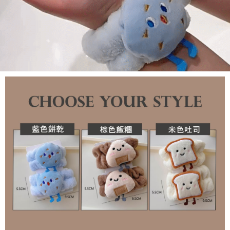
Syarikat, dan pelanggan hendaklah membuat pembayaran mengikut
Perkhidmatan AFTEE Beli Sekarang Bayar Kemudian disediakan oleh NP
perjanjian menggunakan sistem bil Syarikat.
Taiwan, Inc. dan AFTEE akan membuat bil kepada pengguna. AFTEE
akan menggunakan data peribadi yang dikumpul (termasuk nama
Untuk memenuhi hubungan kontrak yang terjalin melalui persetujuan
pembeli, no. telefon, nama penerima, no. telefon, alamat penerima) untuk
penggunaan OP Pay Later, peniaga akan memberikan maklumat peribadi
penggunaan perkhidmatan. Sila rujuk kepada "Penyata Pengumpulan
anda (termasuk nama, nombor telefon, atau alamat) kepada Syarikat bagi
Data Peribadi, Pemprosesan, Penggunaan"
tujuan pengumpulan, pemprosesan dan penggunaan data yang
(https://aftee.tw/privacypolicy/
) untuk maklumat lanjut.
diperlukan untuk pengebilan ansuran, termasuk pengesahan,
pengesahan semula dan pembetulan.
Jumlah yang diperakui untuk pengguna kali pertama yang lulus
kelulusan boleh sehingga NT$10,000. Jika pengguna tidak membuat
Untuk terma perkhidmatan penuh, sila rujuk pautan berikut:
pembayaran dalam tempoh tersebut, yuran pembayaran lewat sebanyak
https://oppay.tw/userRule
" target="_blank" class="link revert-
20% setahun akan dikenakan. Pengguna bawah umur dikehendaki
style">https://oppay.tw/userRule
mendapatkan kebenaran daripada ibu bapa atau penjaga yang sah
untuk menggunakan AFTEE.
【Panduan Penggunaan Pembayaran Ansuran Gogo】
1. Perkhidmatan ini disediakan oleh Taiwan Mobile, pengguna telefon
Sila hubungi NP Taiwan Inc. di
cs_tw@netprotections.co.jp
jika anda
mudah alih boleh segera menggunakan tanpa perlu memohon lagi.
mempunyai sebarang kebimbangan mengenai pemprosesan dan
(Hanya untuk nombor langganan peribadi, tidak terbuka untuk syarikat
penggunaan pada data peribadi. Jika anda tidak bersetuju dengan data
dan kad prabayar)
peribadi yang disenaraikan seperti di atas akan dikumpul dan digunakan
2. Pilihan kaedah pembayaran "Pembayaran Ansuran Gogo", selepas
oleh AFTEE, sila jangan gunakan perkhidmatan ini.
pesanan ditubuhkan, akan secara automatik dialihkan ke proses
transaksi Gogo, selepas pengesahan nombor telefon, pilih bilangan
ansuran yang diingini, tarikh akhir pembayaran, dan setelah
mengesahkan pembayaran, transaksi akan selesai.
3. Jumlah kelulusan sebenar, bilangan ansuran dan jumlah bayaran