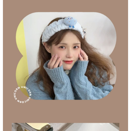
adalah berdasarkan halaman pengesahan transaksi seterusnya.
4. Dalam masa 30 minit selepas pesanan ditubuhkan, jika tidak pergi
untuk mengesahkan transaksi atau jika tidak lulus semakan, pesanan
akan dibatalkan secara automatik. Jika terdapat situasi "pindah untuk
semakan khusus" yang tidak lulus, ini menunjukkan bahawa sistem
penilaian tidak mencukupi, tiada penjelasan mengenai kandungan
penilaian boleh diberikan.
【Penerangan Kaedah Pembayaran】
1. Pembayaran ansuran tidak digabungkan dalam bil telekomunikasi,
"Pembayaran Ansuran Gogo" akan menghantar SMS peringatan
pembayaran selepas tarikh penyelesaian bulanan.
2. Melalui pautan SMS untuk membuka bil, anda boleh memilih untuk
membayar melalui "Kod bar kedai serbaneka / Kedai rasmi Taiwan
Mobile / Pemindahan bank / Pembayaran J街口 / iPASS MONEY" dan
saluran lain.
【Nota Penting】
1. Perkhidmatan ini disediakan oleh "Taiwan Mobile Co., Ltd." untuk
membolehkan pengguna membeli produk atau perkhidmatan melalui
perkhidmatan ini semasa transaksi, dan kedai akan menyerahkan hak
tuntutan harga jual/beli ansuran kepada syarikat ini untuk membayar bil
menggunakan bil syarikat ini.
2. Berdasarkan tujuan kontrak persetujuan pembayaran menggunakan
"Pembayaran Ansuran Gogo", kedai akan memberikan maklumat peribadi