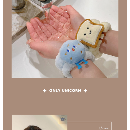
anda (termasuk nama, telefon atau alamat) kepada Taiwan Mobile untuk
pengumpulan, pemprosesan dan penggunaan, untuk pengesahan,
semakan dan pembetulan data yang diperlukan untuk bil ansuran oleh
Taiwan Mobile.
3. Sila baca syarat perkhidmatan pengguna secara lengkap melalui
pautan berikut: https://oppay.tw/userRule