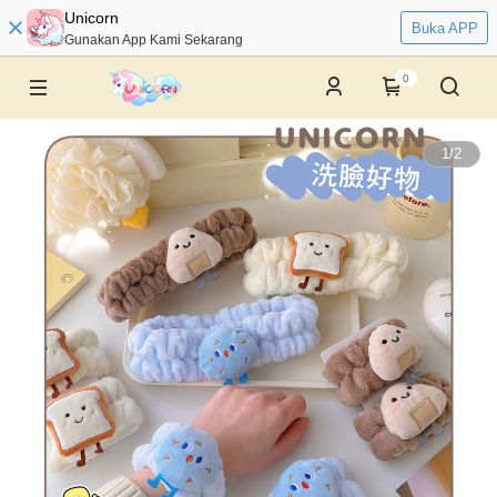
Unicorn
Buka APP
Gunakan App Kami Sekarang
0
1
/
2