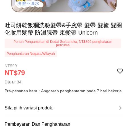
吐司餅乾飯糰洗臉髮帶&手腕帶 髮帶 髮箍 髮圈
化妝用髮帶 防濕腕帶 束髮帶 Unicorn
Penuh Pengambilan di Kedai Serbaneka, NT$899 penghataran
percuma
Penghantaran Negara/Wilayah
NT$99
NT$79
Dijual: 34
Pra-pesanan Item：Anggaran penghantaran pada 7 hari bekerja.
Sila pilih variasi produk.
Pembayaran Dan Penghantaran