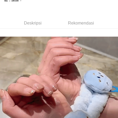
dalam talian dengan SMS pembayaran atau pemberitahuan tolak aplikasi
NT$70/pesanan | Penghantaran percuma untuk pesanan
AFTEE.
Jika transaksi tidak disahkan dalam masa 30 minit selepas pesanan
NT$899 atau lebih
dibuat, atau jika permohonan gagal dalam proses semakan, pesanan
Sila ambil perhatian bahawa tempoh pembayaran adalah 14 hari. Walau
akan dibatalkan secara automatik. Jika permohonan gagal pada
7-11取貨（物流比較快）
bagaimanapun, bagi mereka yang telah memuat turun Aplikasi AFTEE
Deskripsi
Rekomendasi
peringkat "semakan manual", ini bermakna kriteria pemarkahan sistem
dan mendaftar sebagai ahli AFTEE boleh menikmati tempoh pembayaran
NT$70/pesanan | Penghantaran percuma untuk pesanan
tidak dipenuhi; butiran penilaian khusus tidak akan didedahkan.
sehingga 45 hari.
NT$1,000 atau lebih
[Arahan Pembayaran]
Tempoh pembayaran dikira dari masa kedai meminta pembayaran anda,
付款後7-11取貨(出貨較快)
ditambah dengan bilangan hari yang boleh dilanjutkan oleh AFTEE. Anda
Pembayaran ansuran melalui OP Pay Later akan dibilkan secara
boleh melanjutkan tempoh pembayaran anda sebelum anda menerima
NT$70/pesanan | Penghantaran percuma untuk pesanan
berasingan dan tidak termasuk dalam bil telekom anda. SMS peringatan
pesanan. Walau bagaimanapun, tiada jaminan bahawa anda boleh
pembayaran akan dihantar selepas kitaran bil bulanan.
NT$899 atau lebih
menerima pesanan anda semasa tempoh pembayaran (cth.: produk
prapesanan atau produk yang mungkin mengambil masa yang lebih
Selepas mengakses bil melalui pautan dalam SMS, anda boleh
為了避免耽誤您寶貴的收件時間，建議採用宅配方式配送商品。
lama untuk dihantar). Oleh itu, anda dikehendaki membuat pembayaran
menyelesaikan pembayaran anda melalui salah satu saluran berikut: kod
kepada AFTEE dalam tempoh sama ada anda menerima pesanan.
NT$80/pesanan | Penghantaran percuma untuk pesanan
bar kedai serbaneka, kedai runcit Taiwan Mobile, pemindahan bank,
JKOPay, atau iPASS MONEY.
NT$1,500 atau lebih
Kedua, Sekatan Pembayaran
1. Jumlah yang diperakui untuk pengguna kali pertama boleh sehingga
[Nota Penting]
EZPost 中華郵政 (*Maximum item weight: 2k
Kadar Penghantaran
NT$10,000. Amaun diperakui sebenar yang diluluskan akan berdasarkan
keputusan pensijilan dan semakan oleh AFTEE.
g.)
Perkhidmatan ini disediakan oleh Taiwan Mobile Co., Ltd. (“Syarikat”),
2. Amaun perbelanjaan minimum mestilah lebih besar daripada NT$20.
yang membolehkan pelanggan membeli barangan atau perkhidmatan
3. Pada masa ini hanya tersedia untuk ahli Taiwan.
SF Express 順豐速運 (中港澳可填順豐站點點
Kadar Penghantaran
melalui perkhidmatan ini pada masa transaksi. Hasil daripada pembelian
atau pembayaran ansuran akan dipindahkan oleh peniaga kepada
碼)
Ketiga, Syarat Perkhidmatan