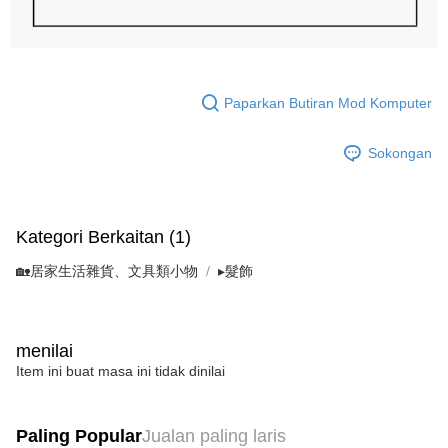
Paparkan Butiran Mod Komputer
Sokongan
Kategori Berkaitan (1)
🏡居家生活雜貨、文具類小物
▸髮飾
menilai
Item ini buat masa ini tidak dinilai
Paling Popular
Jualan paling laris