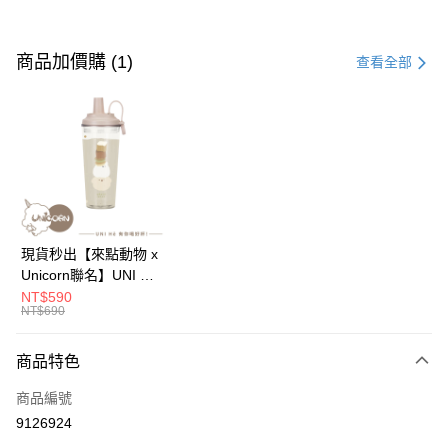
付款方式
信用卡一次付款
商品加價購 (1)
查看全部
信用卡分期付款
3 期 0 利率 每期
NT$1
21家銀行
合作金庫商業銀行
第一商業銀行
超商取貨付款
華南商業銀行
彰化商業銀行
LINE Pay
上海商業儲蓄銀行
台北富邦商業銀行
國泰世華商業銀行
兆豐國際商業銀行
Apple Pay
臺灣中小企業銀行
台中商業銀行
現貨秒出【來點動物 x
匯豐（台灣）商業銀行
華泰商業銀行
Unicorn聯名】UNI Hē
街口支付
聯邦商業銀行
遠東國際商業銀行
有你喝 夏日限定版-雙
NT$590
元大商業銀行
永豐商業銀行
NT$690
悠遊付
層透明隨行杯(附吸管)
玉山商業銀行
星展（台灣）商業銀行
710ml SGS認證 吸管
台新國際商業銀行
中國信託商業銀行
Google Pay
杯 水杯 可吸珍珠 可手
商品特色
台灣樂天信用卡公司
提 透明水壺 隨行杯 杯
全盈+PAY
商品編號
子 環保杯
9126924
大哥付你分期