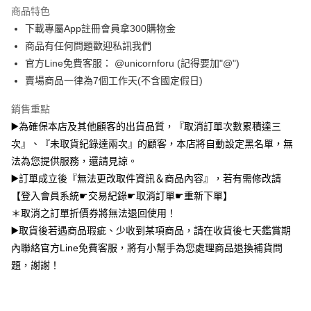
相關說明
商品特色
【大哥付你分期使用說明】
AFTEE先享後付
下載專屬App註冊會員拿300購物金
1.本服務由台灣大哥大提供，台灣大哥大用戶可立即使用無須另外申請。
2.付款方式選擇「大哥付你分期」，訂單成立後會自動跳轉到大哥付的交易
相關說明
商品有任何問題歡迎私訊我們
流程，驗證手機門號後，選擇欲分期的期數、繳款截止日，確認付款後即完
【關於「AFTEE先享後付」】
官方Line免費客服： @unicornforu (記得要加"@")
成交易。
ATM付款
AFTEE先享後付是「在收到商品之後才付款」的支付方式。 讓您購物簡單
3.實際核准額度、可分期數及費用金額請依後續交易確認頁面所載為準。
賣場商品一律為7個工作天(不含國定假日)
便利好安心！
4.訂單成立30分鐘內，如未前往確認交易或遇審核未通過，訂單將自動取
１．簡單：不需註冊會員、不需綁卡、不需儲值。
運送方式
消。如遇「轉專審核」未通過狀況，表示未達大哥付你分期系統評分，恕無
銷售重點
２．便利：只要手機號碼，簡訊認證，即可結帳。
法說明評估內容。
３．安心：先確認商品／服務後，再付款。
▶️為確保本店及其他顧客的出貨品質，『取消訂單次數累積達三
全家取貨付款
【繳款方式說明】
1.分期款項不併入電信帳單，「大哥付你分期」於每月結算日後寄送繳費提
次』、『未取貨紀錄達兩次』的顧客，本店將自動設定黑名單，無
每筆NT$70，滿NT$1,000(含以上)免運費
【「AFTEE先享後付」結帳流程】
醒簡訊。
１．於結帳方式選擇「AFTEE先享後付」後，將跳轉至「AFTEE先享後付」
法為您提供服務，還請見諒。
2.透過簡訊連結打開帳單後，可選擇「超商條碼／台灣大直營門市／銀行轉
付款後全家取貨
結帳頁面，進行簡訊認證並確認金額後，即可完成結帳。
▶️訂單成立後『無法更改取件資訊＆商品內容』，若有需修改請
帳／街口支付／iPASS MONEY」等通路繳費。
２．訂單成立數日內，您將收到繳費通知簡訊。
每筆NT$70，滿NT$899(含以上)免運費
【登入會員系統☛交易紀錄☛取消訂單☛重新下單】
３．收到繳費通知簡訊後14天內，點擊此簡訊中的連結，可透過四大超商／
【注意事項】
ATM／網路銀行／等多元方式進行付款，方視為交易完成。
＊取消之訂單折價券將無法退回使用！
7-11取貨（物流比較快）
1.本服務係由「台灣大哥大股份有限公司」（以下簡稱本公司）所提供，讓
※ 請注意：結帳手續完成當下不需立刻繳費，但若您需要取消訂單，請聯絡
用戶於交易時，得透過本服務購買商品或服務，並由商店將買賣／分期付款
▶️取貨後若遇商品瑕疵、少收到某項商品，請在收貨後七天鑑賞期
每筆NT$70，滿NT$1,000(含以上)免運費
購買商品的店家。未經商家同意取消之訂單仍視為有效，需透過AFTEE先享
買賣價金債權讓與本公司後，依約使用本公司帳單繳交帳款。
內聯絡官方Line免費客服，將有小幫手為您處理商品退換補貨問
後付繳納相關費用。
2.基於同意付款使用「大哥付你分期」之契約關係目的，商店將以您的個人
付款後7-11取貨(出貨較快)
※ 交易是否成功請以「AFTEE先享後付 」之結帳頁面顯示為準，若有關於
題，謝謝！
資料（包含姓名、電話或地址）提供予台灣大哥大進項蒐集、處理及利用，
是否繳費成功／繳費後需取消欲退款等相關疑問，請聯繫「AFTEE先享後付
每筆NT$70，滿NT$899(含以上)免運費
由本公司與您本人進行分期帳單所需資料之確認、核對及更正。
客戶支援中心」
https://netprotections.freshdesk.com/support/home
3.完整用戶服務條款，請詳閱以下連結：
https://oppay.tw/userRule
為了避免耽誤您寶貴的收件時間，建議採用宅配方式配送商品。
【注意事項】