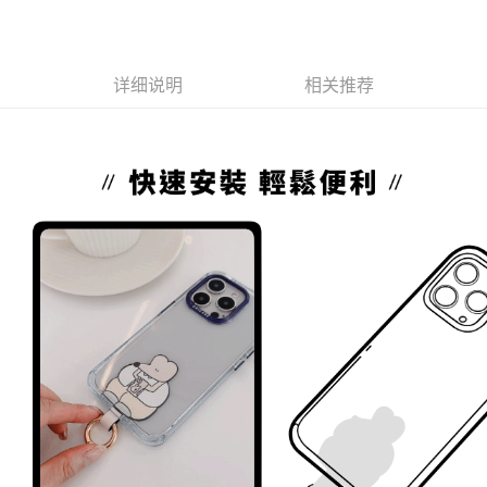
大哥付你分期
相关说明
详细说明
相关推荐
【大哥付你分期使用说明】
AFTEE先享后付
1. 本服务由台湾大哥大提供，电信用户可立即使用无须另外申请。（限个人
月租型门号，不开放公司户及预付卡使用）
相关说明
2. 付款方式选择 “大哥付你分期”，订单成立后会自动跳转到大哥付的交易流
一、關於 AFTEE先享後付
程，验证手机门号后，选择欲分期的期数、缴款截止日，确认付款后即完成
ATM付款
1. 於付款方式選擇AFTEE先享後付，將跳出AFTEE先享後付手機驗證視
交易。
窗。
3. 实际核准额度、可分期数及费用金额请依后续交易确认页面所载为准。
2. 進行簡訊驗證之後，即可完成結帳手續。
运送方式
4. 订单成立30分钟内，如未前往确认交易或遇审核未通过，订单将自动取
3. 訂單確認後不需事先繳費，商品會配送至您的指定地址。
消。如遇 “转专审核”未通过状况，表示未达系统评分，恕无法说明评估内
4. 下訂完成後，您的手機會收到一封繳費通知簡訊，APP會員則會收到
全家取貨付款
容。
AFTEE APP推播通知。
【缴款方式说明】
每笔NT$70，满NT$1,000(含以上)免运费
5. 收到商品當下無需繳費，確認無誤後，請再利用繳費通知簡訊或AFTEE
1. 分期款项不并入电信账单，“大哥付你分期”于每月结算日后寄送缴费提醒
APP於四大便利商店‧ATM/網銀等方式進行付款。
短信。
付款後全家取貨
2. 通过短信链接打开账单后，可选择 “超商条码／台湾大直营门市／银行转
請留意繳費期限為 14 天。唯有下載 AFTEE App 成為 AFTEE 會員者方能享
每笔NT$70，满NT$899(含以上)免运费
账／街口支付／iPASS MONEY”等通路缴费。
有最長 45 天內付款之服務。
7-11取貨（物流比較快）
【注意事项】
繳費期限，為商家向您請款的時間，再加上使用AFTEE可延長的天數所計算
1. 本服务系由 “台湾大哥大股份有限公司”所提供，让用户于交易时，得通过
每笔NT$70，满NT$1,000(含以上)免运费
出。使用AFTEE下訂可以延長您收到商品前的繳費天數，但無法保證一定能
本服务购买商品或服务，并由商店将买卖／分期付款买卖价金债权让与本公
夠在期限內收到商品(例如:預購商品或預計到貨時間較長者)。因此無論收到
司后，依约使用本公司账单缴交账款。
付款後7-11取貨(出貨較快)
商品與否，仍需要請您在AFTEE規定的時間內完成繳費。
2. 基于同意付款使用 “大哥付你分期”之契约关系目的，商店将以您的个人资