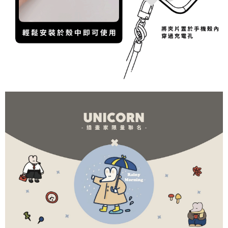
每笔NT$70，满NT$899(含以上)免运费
料（包含姓名、电话或地址）提供予台湾大哥大进项收集、处理及利用，由
二、付款限制
台湾大哥大与本人进行分期账单所需资料之确认、核对及更正。
1. 初次使用 AFTEE 時，將依認證結果及本公司審查結果，核予每個人不同
為了避免耽誤您寶貴的收件時間，建議採用宅配方式配送商品。
3. 完整用户服务条款，请详阅以下链接：
https://oppay.tw/userRule
之上限額度
2. 結帳金額須大於NT$30
每笔NT$80，满NT$1,500(含以上)免运费
3. 目前僅支援台灣會員
EZPost 中華郵政 (*Maximum item weight: 2kg.)
查看运费
三、聲明條款
「AFTEE先享後付」(下稱本服務)乃由恩沛科技股份有限公司(下稱 AFTEE )
SF Express 順豐速運 (中港澳可填順豐站點點碼)
查看运费
所提供，並由 AFTEE 向您收取款項。因使用本服務所須提供之個人資料(包
含但不限於訂購人姓名、電話，收件人姓名、電話、收件地址)，將交付予
AFTEE 於本服務必要服務範圍內運用。關於 AFTEE 對於個人資料之蒐集、
處理、利用，詳參 AFTEE 官網之『個人資料蒐集、處理及利用告知聲明』
（
https://aftee.tw/privacypolicy/
）。
若款項超過繳費期限，將根據當次的金額加收年利率 16% 的逾期滯納金。
未成年的使用者，請事先徵得法定代理人或監護人之同意方可使用
AFTEE。
若您對於個人資料之處理、利用有任何疑問，或欲行使相關法律權利，請聯
繫恩沛科技股份有限公司。若您不同意我們將上開所示之個人資料，連同必
要之購買訂單資訊提供予 AFTEE ，或讓 AFTEE 蒐集處理利用您的個人資
料，請勿選用本服務。