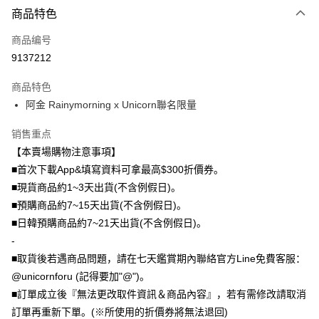
商品特色
信用卡一次付款
商品编号
信用卡分期付款
9137212
3期 0利率，每期
NT$130
21家银行
商品特色
6期 0利率，每期
NT$65
21家银行
合作金库商业银行
第一商业银行
阿金 Rainymorning x Unicorn聯名限量
华南商业银行
彰化商业银行
12期 0利率，每期
NT$32
21家银行
合作金库商业银行
第一商业银行
上海商业储蓄银行
台北富邦商业银行
华南商业银行
彰化商业银行
销售重点
24期 0利率，每期
NT$16
20家银行
合作金库商业银行
第一商业银行
国泰世华商业银行
兆丰国际商业银行
上海商业储蓄银行
台北富邦商业银行
华南商业银行
彰化商业银行
【本賣場購物注意事項】
台湾中小企业银行
台中商业银行
合作金库商业银行
第一商业银行
超商取货付款
国泰世华商业银行
兆丰国际商业银行
上海商业储蓄银行
台北富邦商业银行
■首次下載App&填寫資料可拿最高$300折價券。
汇丰（台湾）商业银行
华泰商业银行
华南商业银行
彰化商业银行
台湾中小企业银行
台中商业银行
国泰世华商业银行
兆丰国际商业银行
联邦商业银行
远东国际商业银行
LINE Pay
上海商业储蓄银行
台北富邦商业银行
■現貨商品約1~3天出貨(不含例假日)。
汇丰（台湾）商业银行
华泰商业银行
台湾中小企业银行
台中商业银行
元大商业银行
永丰商业银行
兆丰国际商业银行
台湾中小企业银行
■預購商品約7~15天出貨(不含例假日)。
联邦商业银行
远东国际商业银行
汇丰（台湾）商业银行
华泰商业银行
Apple Pay
玉山商业银行
星展（台湾）商业银行
台中商业银行
汇丰（台湾）商业银行
元大商业银行
永丰商业银行
■日韓預購商品約7~21天出貨(不含例假日)。
联邦商业银行
远东国际商业银行
台新国际商业银行
中国信托商业银行
华泰商业银行
联邦商业银行
玉山商业银行
星展（台湾）商业银行
街口支付
-
元大商业银行
永丰商业银行
台湾乐天信用卡公司
远东国际商业银行
元大商业银行
台新国际商业银行
中国信托商业银行
玉山商业银行
星展（台湾）商业银行
■取貨後若遇商品問題，請在七天鑑賞期內聯絡官方Line免費客服：
永丰商业银行
玉山商业银行
台湾乐天信用卡公司
悠遊付
台新国际商业银行
中国信托商业银行
@unicornforu (記得要加"@")。
星展（台湾）商业银行
台新国际商业银行
台湾乐天信用卡公司
中国信托商业银行
台湾乐天信用卡公司
Google Pay
■訂單成立後『無法更改取件資訊＆商品內容』，若有需修改請取消
訂單再重新下單。(※所使用的折價券將無法退回)
Plus PAY