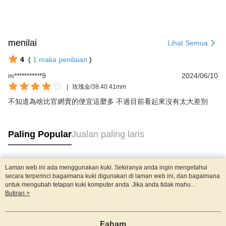
menilai
Lihat Semua
4
(
1
maka penilaian
)
m***********9
2024/06/10
|
玫瑰金/38.40.41mm
不知道為啥比官網賣的便宜這麼多 不過目前看起來沒有太大差別
Paling Popular
Jualan paling laris
Laman web ini ada menggunakan kuki. Sekiranya anda ingin mengetahui
Tag Popular
secara terperinci bagaimana kuki digunakan di laman web ini, dan bagaimana
untuk mengubah tetapan kuki komputer anda. Jika anda tidak mahu
menggunakan kuki di komputer anda, sila rujuk penerangan mengenai kuki.
Butiran >
Dasar Privasi
Laman web ini ada menggunakan kuki. Sekiranya anda ingin
mengetahui secara terperinci bagaimana kuki digunakan di laman web ini,
dan bagaimana untuk mengubah tetapan kuki komputer anda. Jika anda tidak
Faham