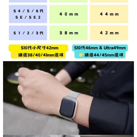
Perkhidmatan ini disediakan oleh Taiwan Mobile Co., Ltd. (“Syarikat”),
2. Amaun perbelanjaan minimum mestilah lebih besar daripada NT$20.
yang membolehkan pelanggan membeli barangan atau perkhidmatan
3. Pada masa ini hanya tersedia untuk ahli Taiwan.
SF Express 順豐速運 (中港澳可填順豐站點點
Kadar Penghantaran
melalui perkhidmatan ini pada masa transaksi. Hasil daripada pembelian
atau pembayaran ansuran akan dipindahkan oleh peniaga kepada
碼)
Ketiga, Syarat Perkhidmatan
Syarikat, dan pelanggan hendaklah membuat pembayaran mengikut
Perkhidmatan AFTEE Beli Sekarang Bayar Kemudian disediakan oleh NP
perjanjian menggunakan sistem bil Syarikat.
Taiwan, Inc. dan AFTEE akan membuat bil kepada pengguna. AFTEE
akan menggunakan data peribadi yang dikumpul (termasuk nama
Untuk memenuhi hubungan kontrak yang terjalin melalui persetujuan
pembeli, no. telefon, nama penerima, no. telefon, alamat penerima) untuk
penggunaan OP Pay Later, peniaga akan memberikan maklumat peribadi
penggunaan perkhidmatan. Sila rujuk kepada "Penyata Pengumpulan
anda (termasuk nama, nombor telefon, atau alamat) kepada Syarikat bagi
Data Peribadi, Pemprosesan, Penggunaan"
tujuan pengumpulan, pemprosesan dan penggunaan data yang
(https://aftee.tw/privacypolicy/
) untuk maklumat lanjut.
diperlukan untuk pengebilan ansuran, termasuk pengesahan,
pengesahan semula dan pembetulan.
Jumlah yang diperakui untuk pengguna kali pertama yang lulus
kelulusan boleh sehingga NT$10,000. Jika pengguna tidak membuat
Untuk terma perkhidmatan penuh, sila rujuk pautan berikut:
pembayaran dalam tempoh tersebut, yuran pembayaran lewat sebanyak
https://oppay.tw/userRule
" target="_blank" class="link revert-
20% setahun akan dikenakan. Pengguna bawah umur dikehendaki
style">https://oppay.tw/userRule
mendapatkan kebenaran daripada ibu bapa atau penjaga yang sah
untuk menggunakan AFTEE.
【Panduan Penggunaan Pembayaran Ansuran Gogo】
1. Perkhidmatan ini disediakan oleh Taiwan Mobile, pengguna telefon
Sila hubungi NP Taiwan Inc. di
cs_tw@netprotections.co.jp
jika anda
mudah alih boleh segera menggunakan tanpa perlu memohon lagi.
mempunyai sebarang kebimbangan mengenai pemprosesan dan
(Hanya untuk nombor langganan peribadi, tidak terbuka untuk syarikat
penggunaan pada data peribadi. Jika anda tidak bersetuju dengan data
dan kad prabayar)
peribadi yang disenaraikan seperti di atas akan dikumpul dan digunakan
2. Pilihan kaedah pembayaran "Pembayaran Ansuran Gogo", selepas
oleh AFTEE, sila jangan gunakan perkhidmatan ini.
pesanan ditubuhkan, akan secara automatik dialihkan ke proses