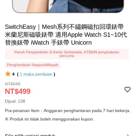
SwitchEasy｜Mesh系列不鏽鋼磁扣回環錶帶
米蘭尼斯磁吸錶帶 適用Apple Watch S1~10代
替換錶帶 iWatch 手錶帶 Unicorn
Penuh Pengambilan di Kedai Serbaneka, NT$899 penghataran
percuma
Penghantaran Negara/Wilayah
4
(
1
maka penilaian
)
NT$599
NT$499
Dijual: 138
Pra-pesanan Item：Anggaran penghantaran pada 7 hari bekerja.
※ Produk ini tidak boleh menggunakan kupon.