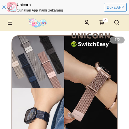
Unicorn
Buka APP
Gunakan App Kami Sekarang
0
1
/
2