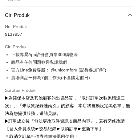
層透明隨行杯(附吸管)
Bank
Bank
Savings Bank
HSBC Bank (Taiwan) Limited
Hwatai Bank
710ml SGS認證 吸管
Bank Cathay United
Mega International
HSBC Bank (Taiwan)
Hwatai Bank
Apple Pay
Mega International Commercial
Taiwan Business Bank
Union Bank of Taiwan
Far Eastern International Bank
杯 水杯 可吸珍珠 可手
Commercial Bank
Ciri Produk
Limited
Bank
Yuanta Commercial Bank
Bank SinoPac
提 透明水壺 隨行杯 杯
Taiwan Business Bank
Taichung Commercial
Union Bank of Taiwan
Far Eastern International
JKOPAY
Taichung Commercial Bank
HSBC Bank (Taiwan) Limited
Bank Komersial E.SUN
DBS Bank
No. Produk
子 環保杯
Bank
Bank
Hwatai Bank
Union Bank of Taiwan
Bank Antarabangsa Taishin
Bank CTBC
Easy Wallet
9137957
HSBC Bank (Taiwan)
Hwatai Bank
Yuanta Commercial Bank
Bank SinoPac
Far Eastern International Bank
Yuanta Commercial Bank
Syarikat Kad Kredit Rakuten
Limited
Bank Komersial E.SUN
DBS Bank
Bank SinoPac
Bank Komersial E.SUN
Google Pay
Taiwan
Ciri Produk
Union Bank of Taiwan
Far Eastern International
Bank Antarabangsa
Bank CTBC
DBS Bank
Bank Antarabangsa Taishin
Bank
Taishin
下載專屬App註冊會員拿300購物金
Plus PAY
Bank CTBC
Syarikat Kad Kredit Rakuten
Yuanta Commercial Bank
Bank SinoPac
Syarikat Kad Kredit
商品有任何問題歡迎私訊我們
Taiwan
Bank Komersial E.SUN
DBS Bank
Rakuten Taiwan
OP Pay Later
官方Line免費客服： @unicornforu (記得要加"@")
Bank Antarabangsa
Bank CTBC
Deskripsi
賣場商品一律為7個工作天(不含國定假日)
Taishin
[Terma Penggunaan untuk OP Pay Later]
Syarikat Kad Kredit
AFTEE
Sorotan Produk
Rakuten Taiwan
Perkhidmatan ini disediakan oleh Taiwan Mobile dan tersedia untuk
Deskripsi
▶️為確保本店及其他顧客的出貨品質，『取消訂單次數累積達三
pengguna Taiwan Mobile tanpa memerlukan permohonan tambahan.
Pertama, Mengenai Perkhidmatan AFTEE Beli Sekarang Bayar Kemudian
次』、『未取貨紀錄達兩次』的顧客，本店將自動設定黑名單，無
Pemindahan ATM
1. Dengan memilih AFTEE sebagai kaedah pembayaran, mesej
Jika anda memilih OP Pay Later sebagai kaedah pembayaran, sistem
pengesahan AFTEE akan muncul.
法為您提供服務，還請見諒。
akan mengarahkan anda secara automatik ke proses transaksi OP Pay
2. Anda boleh meneruskan pembayaran selepas pengesahan SMS.
Pilihan Penghantaran
▶️訂單成立後『無法更改取件資訊＆商品內容』，若有需修改請
Later selepas pesanan dibuat. Anda perlu mengesahkan nombor telefon
3. Tiada bayaran diperlukan apabila pesanan disahkan. Produk akan
mudah alih anda, memilih bilangan ansuran, dan menetapkan tarikh
【登入會員系統☛交易紀錄☛取消訂單☛重新下單】
dihantar ke alamat yang ditetapkan.
全家取貨付款
akhir pembayaran. Transaksi akan dianggap selesai setelah pembayaran
4. Setelah pesanan disahkan, anda akan menerima SMS pembayaran
＊取消之訂單折價券將無法退回使用！
disahkan.