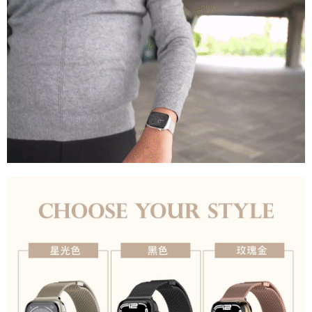
transaksi Gogo, selepas pengesahan nombor telefon, pilih bilangan
ansuran yang diingini, tarikh akhir pembayaran, dan setelah
mengesahkan pembayaran, transaksi akan selesai.
3. Jumlah kelulusan sebenar, bilangan ansuran dan jumlah bayaran
adalah berdasarkan halaman pengesahan transaksi seterusnya.
4. Dalam masa 30 minit selepas pesanan ditubuhkan, jika tidak pergi
untuk mengesahkan transaksi atau jika tidak lulus semakan, pesanan
akan dibatalkan secara automatik. Jika terdapat situasi "pindah untuk
semakan khusus" yang tidak lulus, ini menunjukkan bahawa sistem
penilaian tidak mencukupi, tiada penjelasan mengenai kandungan
penilaian boleh diberikan.
【Penerangan Kaedah Pembayaran】
1. Pembayaran ansuran tidak digabungkan dalam bil telekomunikasi,
"Pembayaran Ansuran Gogo" akan menghantar SMS peringatan
pembayaran selepas tarikh penyelesaian bulanan.
2. Melalui pautan SMS untuk membuka bil, anda boleh memilih untuk
membayar melalui "Kod bar kedai serbaneka / Kedai rasmi Taiwan
Mobile / Pemindahan bank / Pembayaran J街口 / iPASS MONEY" dan
saluran lain.
【Nota Penting】
1. Perkhidmatan ini disediakan oleh "Taiwan Mobile Co., Ltd." untuk
membolehkan pengguna membeli produk atau perkhidmatan melalui
perkhidmatan ini semasa transaksi, dan kedai akan menyerahkan hak