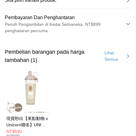
Sila pilih variasi produk.
Pembayaran Dan Penghantaran
Penuh Pengambilan di Kedai Serbaneka, NT$899
penghataran percuma
Kaedah Pembayaran
Kad Kredit (Bayaran Penuh)
Pembelian barangan pada harga
Lihat
Semua
tambahan (1)
Ansuran Kad Kredit
3 ansuran pada kadar faedah 0,
NT$166
setiap ansuran
21 Bank
6 ansuran pada kadar faedah 0,
NT$83
setiap
Taiwan Cooperative Bank
Bank Komersial Pertama
Hua Nan Commercial
Chang Hwa Commercial
ansuran
21 Bank
Bank
Bank
12 ansuran pada kadar faedah 0,
NT$41
setiap ansuran
Taiwan Cooperative Bank
Bank Komersial Pertama
The Shanghai
Bank Komersial Taipei
Hua Nan Commercial Bank
Chang Hwa Commercial Bank
21 Bank
24 ansuran pada kadar faedah 0,
NT$20
setiap
Taiwan Cooperative Bank
Bank Komersial Pertama
Commercial & Savings
Fubon
The Shanghai Commercial &
Bank Komersial Taipei Fubon
Hua Nan Commercial
Chang Hwa Commercial
ansuran
Bank
20 Bank
Savings Bank
現貨秒出【來點動物 x
Bank
Bank
Bank Cathay United
Mega International
Taiwan Cooperative Bank
Bank Komersial Pertama
Bank Cathay United
Mega International Commercial
Pengambilan di Kedai Serbaneka
Unicorn聯名】UNI Hē
The Shanghai
Bank Komersial Taipei
Commercial Bank
Hua Nan Commercial Bank
Chang Hwa Commercial Bank
Bank
有你喝 夏日限定版-雙
NT$590
Commercial & Savings
Fubon
Taiwan Business Bank
Taichung Commercial
LINE Pay
The Shanghai Commercial &
Bank Komersial Taipei Fubon
Taiwan Business Bank
Taichung Commercial Bank
NT$690