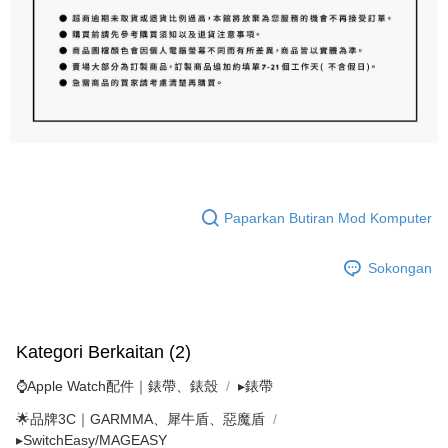
Paparkan Butiran Mod Komputer
Sokongan
Kategori Berkaitan (2)
⌚Apple Watch配件｜錶帶、錶殼
▸錶帶
🌟品牌3C｜GARMMA、犀牛盾、惡魔盾
▸SwitchEasy/MAGEASY