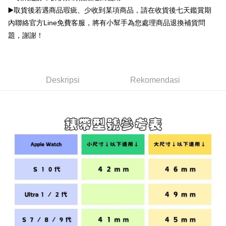
NT$70/pesanan | Penghantaran percuma untuk pesanan
manakala ahli aplikasi akan menerima pemberitahuan tolak aplikasi
▶️取貨後若遇商品瑕疵、少收到某項商品，請在收貨後七天鑑賞期
NT$1,000 atau lebih
AFTEE.
Had kredit yang diluluskan, tempoh ansuran yang tersedia, dan yuran
5. Tiada bayaran diperlukan apabila anda menerima produk. Sila buat
內聯絡官方Line免費客服，將有小幫手為您處理商品退換補貨問
yang dikenakan adalah tertakluk kepada maklumat yang dinyatakan
pembayaran di empat kedai serbaneka utama, ATM atau perbankan
付款後全家取貨
題，謝謝！
pada halaman pengesahan transaksi seterusnya.
dalam talian dengan SMS pembayaran atau pemberitahuan tolak aplikasi
NT$70/pesanan | Penghantaran percuma untuk pesanan
AFTEE.
Jika transaksi tidak disahkan dalam masa 30 minit selepas pesanan
NT$899 atau lebih
dibuat, atau jika permohonan gagal dalam proses semakan, pesanan
Sila ambil perhatian bahawa tempoh pembayaran adalah 14 hari. Walau
akan dibatalkan secara automatik. Jika permohonan gagal pada
7-11取貨（物流比較快）
bagaimanapun, bagi mereka yang telah memuat turun Aplikasi AFTEE
Deskripsi
Rekomendasi
peringkat "semakan manual", ini bermakna kriteria pemarkahan sistem
dan mendaftar sebagai ahli AFTEE boleh menikmati tempoh pembayaran
NT$70/pesanan | Penghantaran percuma untuk pesanan
tidak dipenuhi; butiran penilaian khusus tidak akan didedahkan.
sehingga 45 hari.
NT$1,000 atau lebih
[Arahan Pembayaran]
Tempoh pembayaran dikira dari masa kedai meminta pembayaran anda,
付款後7-11取貨(出貨較快)
ditambah dengan bilangan hari yang boleh dilanjutkan oleh AFTEE. Anda
Pembayaran ansuran melalui OP Pay Later akan dibilkan secara
boleh melanjutkan tempoh pembayaran anda sebelum anda menerima
NT$70/pesanan | Penghantaran percuma untuk pesanan
berasingan dan tidak termasuk dalam bil telekom anda. SMS peringatan
pesanan. Walau bagaimanapun, tiada jaminan bahawa anda boleh
pembayaran akan dihantar selepas kitaran bil bulanan.
NT$899 atau lebih
menerima pesanan anda semasa tempoh pembayaran (cth.: produk
prapesanan atau produk yang mungkin mengambil masa yang lebih
Selepas mengakses bil melalui pautan dalam SMS, anda boleh
為了避免耽誤您寶貴的收件時間，建議採用宅配方式配送商品。
lama untuk dihantar). Oleh itu, anda dikehendaki membuat pembayaran
menyelesaikan pembayaran anda melalui salah satu saluran berikut: kod
kepada AFTEE dalam tempoh sama ada anda menerima pesanan.
NT$80/pesanan | Penghantaran percuma untuk pesanan
bar kedai serbaneka, kedai runcit Taiwan Mobile, pemindahan bank,
JKOPay, atau iPASS MONEY.
NT$1,500 atau lebih
Kedua, Sekatan Pembayaran
1. Jumlah yang diperakui untuk pengguna kali pertama boleh sehingga
[Nota Penting]
EZPost 中華郵政 (*Maximum item weight: 2k
Kadar Penghantaran
NT$10,000. Amaun diperakui sebenar yang diluluskan akan berdasarkan
keputusan pensijilan dan semakan oleh AFTEE.
g.)