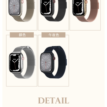
tuntutan harga jual/beli ansuran kepada syarikat ini untuk membayar bil
menggunakan bil syarikat ini.
2. Berdasarkan tujuan kontrak persetujuan pembayaran menggunakan
"Pembayaran Ansuran Gogo", kedai akan memberikan maklumat peribadi
anda (termasuk nama, telefon atau alamat) kepada Taiwan Mobile untuk
pengumpulan, pemprosesan dan penggunaan, untuk pengesahan,
semakan dan pembetulan data yang diperlukan untuk bil ansuran oleh
Taiwan Mobile.
3. Sila baca syarat perkhidmatan pengguna secara lengkap melalui
pautan berikut: https://oppay.tw/userRule