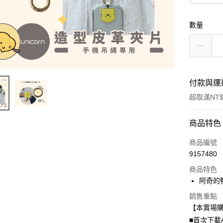
數量
付款與運
超取滿NT$
付款方式
商品特色
信用卡一
商品編號
9157480
信用卡分
商品特色
3 期 
阿奇的鴨
6 期 
合作金
銷售重點
華南商
12 期
合作金
【本賣場
上海商
華南商
24 期
■首次下載
合作金
國泰世