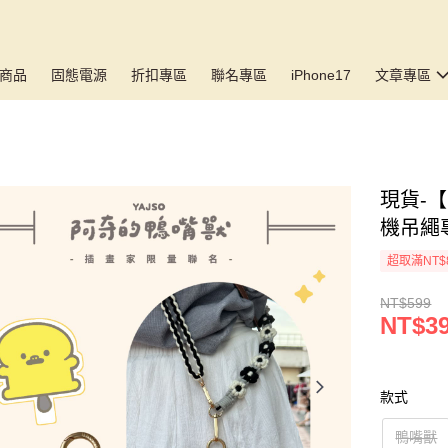
商品
固態電源
折扣專區
聯名專區
iPhone17
文章專區
現貨-【
機吊繩
超取滿NT$
NT$599
NT$3
款式
鴨嘴獸