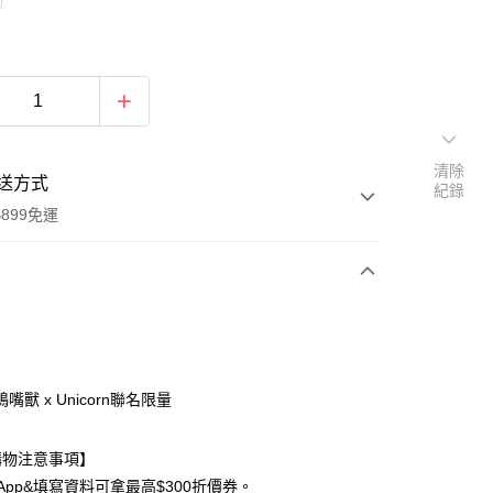
清除
送方式
紀錄
899免運
次付款
期付款
0 利率 每期
NT$130
21家銀行
嘴獸 x Unicorn聯名限量
0 利率 每期
NT$65
21家銀行
庫商業銀行
第一商業銀行
業銀行
彰化商業銀行
 0 利率 每期
NT$32
21家銀行
庫商業銀行
第一商業銀行
購物注意事項】
業儲蓄銀行
台北富邦商業銀行
業銀行
彰化商業銀行
 0 利率 每期
NT$16
20家銀行
App&填寫資料可拿最高$300折價券。
庫商業銀行
第一商業銀行
華商業銀行
兆豐國際商業銀行