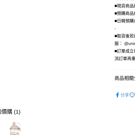
上海商
華南商
■現貨商品
臺灣中
合作金
超商取貨
國泰世
上海商
匯豐（
■預購商品
華南商
臺灣中
國泰世
聯邦商
LINE Pay
上海商
■日韓預購
匯豐（
臺灣中
元大商
兆豐國
聯邦商
-
匯豐（
Apple Pay
玉山商
台中商
元大商
■取貨後若
聯邦商
台新國
華泰商
玉山商
街口支付
元大商
服： @uni
台灣樂
遠東國
台新國
玉山商
■訂單成
永豐商
台灣樂
悠遊付
台新國
星展（
消訂單再重
台灣樂
中國信
Google Pa
全盈+PAY
商品相關分
大哥付你
🦄獨家｜
相關說明
分享
🎒手機外
【大哥付
AFTEE先
1.本服務
🦄獨家｜
2.付款方
價購 (1)
相關說明
流程，驗
【關於「A
🎒手機外
ATM付款
完成交易
AFTEE
3.實際核
便利好安
4.訂單成
１．簡單