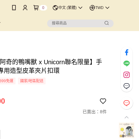
0
中文 (繁體)
TWD
阿奇的鴨嘴獸 x Unicorn聯名限量】手
專用造型皮革夾片扣環
899免運
國家/地區配送
90
已賣出：8件