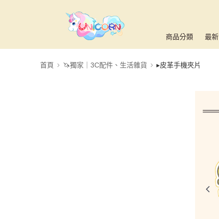
商品分類
最新
首頁
🦄獨家｜3C配件、生活雜貨
▸皮革手機夾片