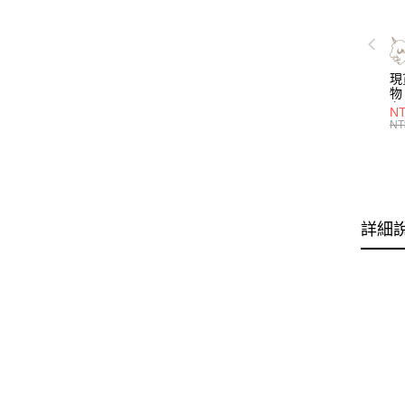
現
物 
名
NT
喝
NT
層
管)
證
吸
明
子
詳細