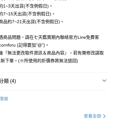
業儲蓄銀行
台北富邦商業銀行
業銀行
彰化商業銀行
約1~3天出貨(不含例假日)。
小企業銀行
台中商業銀行
庫商業銀行
第一商業銀行
付款
華商業銀行
兆豐國際商業銀行
業儲蓄銀行
台北富邦商業銀行
台灣）商業銀行
華泰商業銀行
約7~15天出貨(不含例假日)。
業銀行
彰化商業銀行
小企業銀行
台中商業銀行
華商業銀行
兆豐國際商業銀行
業銀行
遠東國際商業銀行
業儲蓄銀行
台北富邦商業銀行
商品約7~21天出貨(不含例假日)。
台灣）商業銀行
華泰商業銀行
小企業銀行
台中商業銀行
業銀行
永豐商業銀行
際商業銀行
臺灣中小企業銀行
業銀行
遠東國際商業銀行
台灣）商業銀行
華泰商業銀行
業銀行
星展（台灣）商業銀行
業銀行
匯豐（台灣）商業銀行
業銀行
永豐商業銀行
遇商品問題，請在七天鑑賞期內聯絡官方Line免費客
業銀行
遠東國際商業銀行
際商業銀行
中國信託商業銀行
業銀行
聯邦商業銀行
業銀行
星展（台灣）商業銀行
業銀行
永豐商業銀行
cornforu (記得要加"@")。
天信用卡公司
際商業銀行
元大商業銀行
際商業銀行
中國信託商業銀行
業銀行
星展（台灣）商業銀行
立後『無法更改取件資訊＆商品內容』，若有需修改請取
業銀行
玉山商業銀行
天信用卡公司
際商業銀行
中國信託商業銀行
台灣）商業銀行
台新國際商業銀行
新下單。(※所使用的折價券將無法退回)
天信用卡公司
託商業銀行
台灣樂天信用卡公司
y
類 (4)
分期
3C配件、生活雜貨
▸皮革手機夾片
客服
出配件｜掛繩、夾片
你分期使用說明】
享後付
由台灣大哥大提供，台灣大哥大用戶可立即使用無須另外申請。
插畫家聯名
阿奇的鴨嘴獸
式選擇「大哥付你分期」，訂單成立後會自動跳轉到大哥付的交易
查看全部
證手機門號後，選擇欲分期的期數、繳款截止日，確認付款後即
FTEE先享後付」】
出配件｜掛繩、夾片
▸手機夾片
。
先享後付是「在收到商品之後才付款」的支付方式。 讓您購物簡單
准額度、可分期數及費用金額請依後續交易確認頁面所載為準。
心！
立30分鐘內，如未前往確認交易或遇審核未通過，訂單將自動取
：不需註冊會員、不需綁卡、不需儲值。