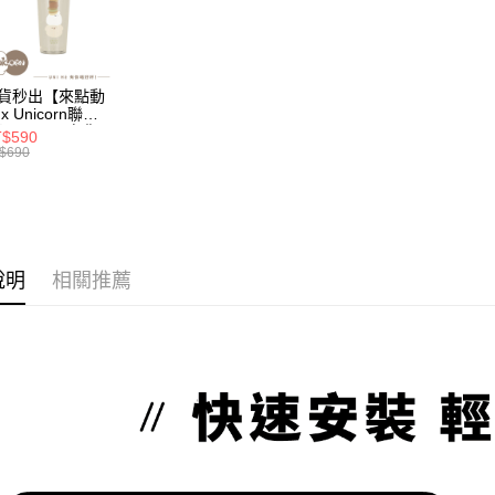
消。如遇
２．便利
運送方式
無法說明
３．安心
【繳款方
全家取貨
1.分期款
【「AFT
醒簡訊。
每筆NT$7
１．於結帳
貨秒出【來點動
2.透過簡
x Unicorn聯
付」結帳
帳／街口支
】UNI Hē 有你
付款後全
２．訂單
$590
 夏日限定版-雙
$690
３．收到繳
每筆NT$7
透明隨行杯(附吸
【注意事
／ATM／
 710ml SGS認
1.本服務
※ 請注意
 吸管杯 水杯 可
7-11取
用戶於交
絡購買商品
珍珠 可手提 透
款買賣價
先享後付
每筆NT$7
水壺 隨行杯 杯
2.基於同
※ 交易是
 環保杯
資料（包
是否繳費成
付款後7-1
說明
相關推薦
用，由本
付客戶支
每筆NT$7
3.完整用
【注意事
為了避免
１．透過由
交易，需
每筆NT$8
求債權轉
２．關於
EZPost 中華
https://aft
３．未成
SF Exp
「AFTE
任。