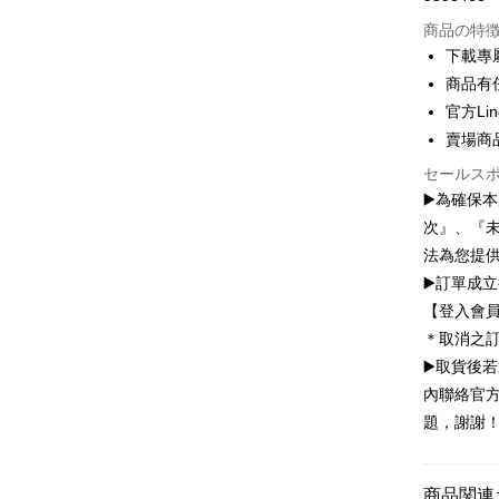
クレジッ
商品の特
3回払
下載專
6回払
合作金
商品有
華南商
12回
合作金
官方Lin
上海商
華南商
24回
賣場商
合作金
国泰世
上海商
華南商
台湾中
セールス
合作金
コンビニ
国泰世
上海商
HSBC
華南商
▶️為確保
台湾中
国泰世
聯邦商
LINE Pay
上海商
次』、『
HSBC
台湾中
元大商
兆豐國
聯邦商
法為您提
HSBC
Apple Pay
玉山商
台中商
元大商
▶️訂單成
聯邦商
台新國
華泰商
玉山商
JKOPAY
元大商
【登入會
台湾楽
遠東国
台新國
玉山商
＊取消之
永豐商
台湾楽
Easy Walle
台新國
星展(台
▶️取貨後
台湾楽
中国信
Google Pa
內聯絡官方
題，謝謝
Plus Pay
OP Pay La
商品関連
説明