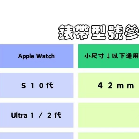
よって提
スを購入
二、支払
配送毎にNT
渡した後
1.初回 
す。
き、限度
EZPost 中華
2. 「OP
2.決済金額
人情報（
3.現在、
SF Exp
処理およ
報の確認
三、利用規
3. 完全
プロテクシ
ださい：
ht
します。
文者の氏
これに限ら
されます。
AFTEE
明』をご
AFTEE
なります。
延滞納金
後見人の同
個人情報
を行使し
cs_tw@netp
を、必要な