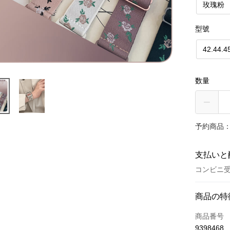
玫瑰粉
型號
42.44.
数量
予約商品：
支払いと
コンビニ受
お支払い
商品の特
クレジット
商品番号
9398468