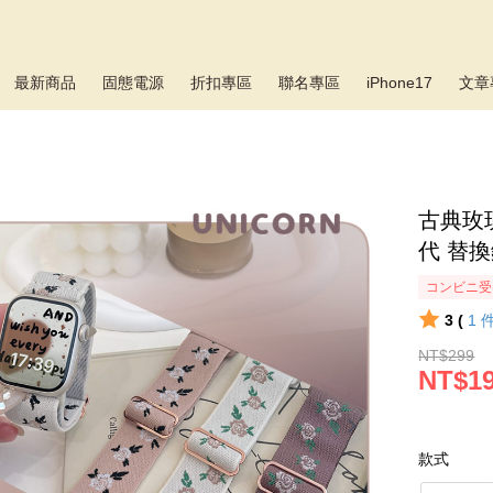
最新商品
固態電源
折扣專區
聯名專區
iPhone17
文章
古典玫瑰
代 替換錶
コンビニ受
3 (
1
NT$299
NT$1
款式