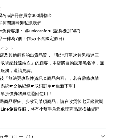
トカード分割払い
徴
い、金利0、毎回
NT$66
21行の銀行
屬App註冊會員拿300購物金
い、金利0、毎回
NT$33
21行の銀行
庫商業銀行
第一商業銀行
任何問題歡迎私訊我們
業銀行
彰化商業銀行
払い、金利0、毎回
NT$16
21行の銀行
庫商業銀行
第一商業銀行
e免費客服： @unicornforu (記得要加"@")
業儲蓄銀行
台北富邦商業銀行
業銀行
彰化商業銀行
払い、金利0、毎回
品一律為7個工作天(不含國定假日)
NT$8
20行の銀行
庫商業銀行
第一商業銀行
華商業銀行
兆豐國際商業銀行
業儲蓄銀行
台北富邦商業銀行
業銀行
彰化商業銀行
小企業銀行
台中商業銀行
ポイント
庫商業銀行
第一商業銀行
店頭代金引換
華商業銀行
兆豐國際商業銀行
業儲蓄銀行
台北富邦商業銀行
(台湾)商業銀行
華泰商業銀行
業銀行
彰化商業銀行
本店及其他顧客的出貨品質，『取消訂單次數累積達三
小企業銀行
台中商業銀行
華商業銀行
兆豐國際商業銀行
業銀行
遠東国際商業銀行
業儲蓄銀行
台北富邦商業銀行
未取貨紀錄達兩次』的顧客，本店將自動設定黑名單，無
(台湾)商業銀行
華泰商業銀行
小企業銀行
台中商業銀行
業銀行
永豐商業銀行
際商業銀行
台湾中小企業銀行
業銀行
遠東国際商業銀行
供服務，還請見諒。
(台湾)商業銀行
華泰商業銀行
業銀行
星展(台湾)商業銀行
業銀行
HSBC(台湾)商業銀行
業銀行
永豐商業銀行
立後『無法更改取件資訊＆商品內容』，若有需修改請
業銀行
遠東国際商業銀行
際商業銀行
中国信託商業銀行
業銀行
聯邦商業銀行
業銀行
星展(台湾)商業銀行
業銀行
永豐商業銀行
員系統☛交易紀錄☛取消訂單☛重新下單】
天クレジットカード会社
際商業銀行
元大商業銀行
際商業銀行
中国信託商業銀行
業銀行
星展(台湾)商業銀行
訂單折價券將無法退回使用！
業銀行
玉山商業銀行
天クレジットカード会社
t
際商業銀行
中国信託商業銀行
湾)商業銀行
台新國際商業銀行
若遇商品瑕疵、少收到某項商品，請在收貨後七天鑑賞期
天クレジットカード会社
託商業銀行
台湾楽天クレジットカード会社
y
Line免費客服，將有小幫手為您處理商品退換補貨問
！
ter
カテゴリー（1）