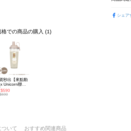
【OP Pay
AFTEE
⌚Apple
1. 本サ
シェア
追加の申
説明
2. 支払い
一、 AF
ATM払い
動的に OP
1.お支払
格での商品の購入 (1)
払いの回
ドウが表
す。
2.SMS
3. 実際
3.注文す
配送方法
ジを基準
す。
4. 注文
4.ご注文
全家取貨
合、注文
員の場合は
が発生し
配送毎にNT
5.商品受
評価内容
たはアプリ
付款後全
ングでお
貨秒出【來點動
配送毎にN
【支払い
x Unicorn聯
代金納付期
】UNI Hē 有你
1. 分割払
プリをダウ
$590
7-11取
 夏日限定版-雙
の締め日後
$690
以内まで
透明隨行杯(附吸
2. SM
配送毎にNT
 710ml SGS認
湾大直営店
お支払期限
 吸管杯 水杯 可
で支払い
付款後7-1
もとに計算
珍珠 可手提 透
期限を延
水壺 隨行杯 杯
配送毎にN
【注意事
 環保杯
（例：予
1. 本サ
の有無に関
について
おすすめ関連商品
為了避免