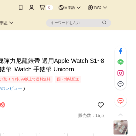
0
日本語
TWD
專區
彈力尼龍錶帶 適用Apple Watch S1~8
帶 iWatch 手錶帶 Unicorn
け取り NT$899以上で送料無料
国・地域配送
件のレビュー
)
99
販売数：15点