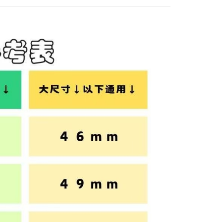
供され、ユーザーが取引時に本サービスを通じて商品やサービ
できるようにし、店舗が売買／分割払い売買の債権を当社に譲
い限度額
$80、NT$1,500以上で送料無料
、契約に基づいて当社の請求書で帳款を支払うことになりま
AFTEEを ご利用の際に、認証結果及び当社の審査の結果に基づ
額が設定されます。
郵政 (*Maximum item weight: 2kg.)
送料を確認
 Pay Later」を利用する契約関係の目的から、店舗はあなたの個
は最低NT$20です。
名前、電話または住所を含む）を台湾大哥大に提供し、収集、
台湾の会員のみご利用いただけます。
ress 順豐速運 (中港澳可填順豐站點點碼)
送料を確認
び利用するために、当社があなた本人と分割請求書に必要な情
、照合および修正を行います。
約「AFTEE代金後払い」（以下当サービスという）はネット
なユーザーサービス規約については、以下のリンクを参照してく
ョンズ（以下 AFTEE という）が提供し、AFTEEが代金を徴収
tps://oppay.tw/userRule
当サービスご利用の際に提供しなければならない個人情報（注
名、電話番号、受取人の氏名、電話番号、受取人住所を含むが
ない）は、AFTEEに渡され当サービスで必要な範囲内で利用
AFTEEの個人情報の収集、処理、利用について、詳細は
公式ホームページの『個人情報の収集、処理及び利用に関する声
参照ください（
https://aftee.tw/privacypolicy/
）。
の初回ご利用の際に、審査を通過すれば、最高額がNT$10,000に
支払い期限を過ぎた場合、その金額に基づいて年利20%の遅
が加算されます。未成年の利用者は、事前に法定代理人または
意を得ればAFTEEをご利用いただけます。
の処理、利用について疑問がある、または関連する法律の権利
たい場合は、ネットプロテクションズ
rotections.co.jp
にご連絡ください。上記に示した個人情報
購入注文書とあわせてAFTEEにご提供いただく、または