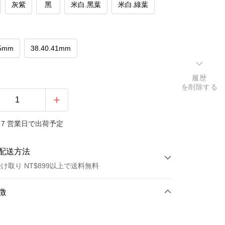
灰紫
黑
米白.黑葉
米白.綠葉
45mm
38.40.41mm
履歴
を削除する
7 営業日で出荷予定
配送方法
け取り NT$899以上で送料無料
方法
徴
カード1回払い