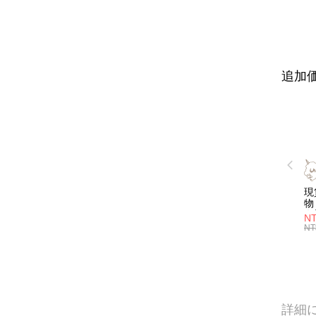
追加価
現
物 
名
NT
喝
NT
層
管)
證
吸
明
子
詳細