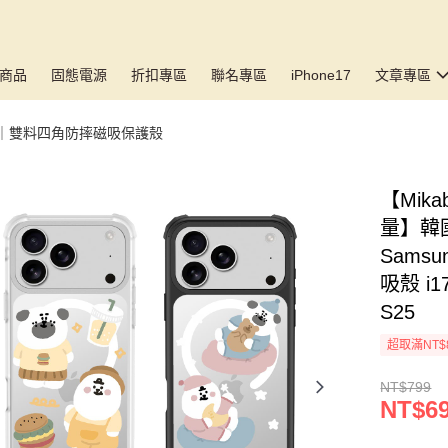
商品
固態電源
折扣專區
聯名專區
iPhone17
文章專區
17🆕｜雙料四角防摔磁吸保護殼
【Mika
量】韓國
Sams
吸殼 i17P
S25
超取滿NT$
NT$799
NT$69