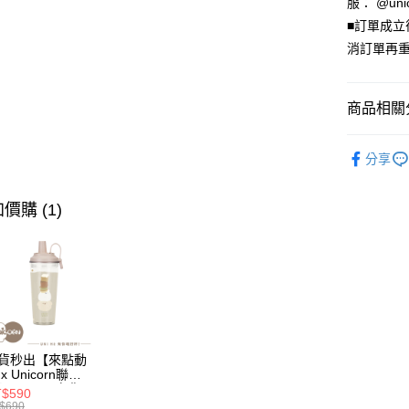
元大商
服： @uni
台灣樂
遠東國
台新國
玉山商
■訂單成
永豐商
台灣樂
悠遊付
台新國
星展（
消訂單再重
台灣樂
中國信
Google Pa
全盈+PAY
商品相關分
大哥付你
🦄獨家｜iPho
相關說明
分享
摔磁吸保
【大哥付
AFTEE先
1.本服務
🍎𝐢𝐏𝐡
2.付款方
價購 (1)
相關說明
🍎𝐢𝐏𝐡
流程，驗
【關於「A
ATM付款
完成交易
AFTEE
🍎𝐢𝐏𝐡
3.實際核
便利好安
4.訂單成
１．簡單
🦄獨家｜
消。如遇
２．便利
運送方式
無法說明
３．安心
🍎𝐢𝐏𝐡
【繳款方
全家取貨
1.分期款
【「AFT
🦄獨家｜S
醒簡訊。
每筆NT$7
１．於結帳
貨秒出【來點動
2.透過簡
🍎𝐢𝐏𝐡
x Unicorn聯
付」結帳
帳／街口支
】UNI Hē 有你
付款後全
２．訂單
$590
 夏日限定版-雙
$690
３．收到繳