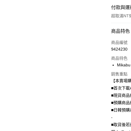
付款與運
i14Pl
超取滿NT$
S25
付款方式
商品特色
黑i17Pr
信用卡一
商品編號
9424230
磨砂白i1
信用卡分
商品特色
3 期 
黑S26
Mikab
6 期 
合作金
銷售重點
華南商
12 期
合作金
【本賣場
上海商
華南商
24 期
■首次下載
合作金
國泰世
上海商
華南商
■現貨商品
臺灣中
合作金
超商取貨
國泰世
上海商
匯豐（
■預購商品
華南商
臺灣中
國泰世
聯邦商
LINE Pay
上海商
■日韓預購
匯豐（
臺灣中
元大商
兆豐國
聯邦商
-
匯豐（
Apple Pay
玉山商
台中商
元大商
■取貨後若
聯邦商
台新國
華泰商
玉山商
街口支付