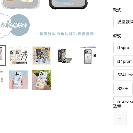
款式
漢堡飲
型號
i15pro
i14prom
S24Ultr
S23＋
i16Pr
數量
i15支架
i14Pr