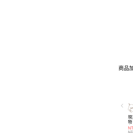
商品加
現
物 
名
NT
喝
NT