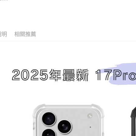
每筆NT$7
透明隨行杯(附吸
【注意事
／ATM／
 710ml SGS認
1.本服務
※ 請注意
 吸管杯 水杯 可
7-11取
用戶於交
絡購買商品
珍珠 可手提 透
款買賣價
先享後付
每筆NT$7
水壺 隨行杯 杯
2.基於同
※ 交易是
 環保杯
資料（包
是否繳費成
付款後7-1
說明
相關推薦
用，由本
付客戶支
每筆NT$7
3.完整用
【注意事
為了避免
１．透過由
交易，需
每筆NT$8
求債權轉
２．關於
EZPost 中華
https://aft
３．未成
SF Exp
「AFTE
任。
４．使用「
即時審查
結果請求
５．嚴禁
形，恩沛
動。