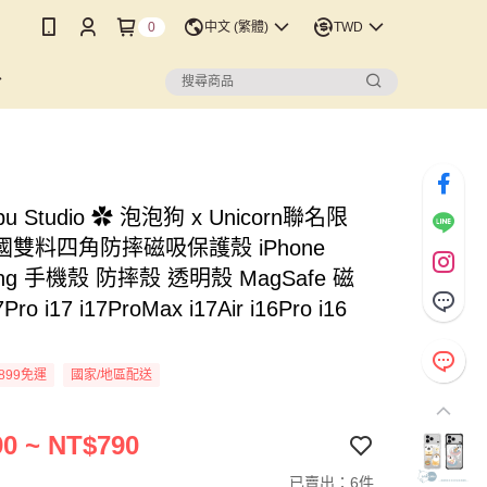
0
中文 (繁體)
TWD
bu Studio ✿ 泡泡狗 x Unicorn聯名限
雙料四角防摔磁吸保護殼 iPhone
ung 手機殼 防摔殼 透明殼 MagSafe 磁
ro i17 i17ProMax i17Air i16Pro i16
899免運
國家/地區配送
0 ~ NT$790
已賣出：6件