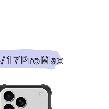
0，滿NT$899(含以上)免運費
項】
網路銀行／等多元方式進行付款，方視為交易完成。
係由「台灣大哥大股份有限公司」（以下簡稱本公司）所提供，讓
：結帳手續完成當下不需立刻繳費，但若您需要取消訂單，請聯
貨（物流比較快）
易時，得透過本服務購買商品或服務，並由商店將買賣／分期付
的店家。未經商家同意取消之訂單仍視為有效，需透過AFTEE
金債權讓與本公司後，依約使用本公司帳單繳交帳款。
繳納相關費用。
0，滿NT$1,000(含以上)免運費
意付款使用「大哥付你分期」之契約關係目的，商店將以您的個人
否成功請以「AFTEE先享後付 」之結帳頁面顯示為準，若有關於
含姓名、電話或地址）提供予台灣大哥大進項蒐集、處理及利
功／繳費後需取消欲退款等相關疑問，請聯繫「AFTEE先享後
1取貨(出貨較快)
公司與您本人進行分期帳單所需資料之確認、核對及更正。
援中心」
https://netprotections.freshdesk.com/support/home
0，滿NT$899(含以上)免運費
戶服務條款，請詳閱以下連結：
https://oppay.tw/userRule
項】
耽誤您寶貴的收件時間，建議採用宅配方式配送商品。
恩沛科技股份有限公司提供之「AFTEE先享後付」服務完成之
依本服務之必要範圍內提供個人資料，並將交易相關給付款項請
0，滿NT$1,500(含以上)免運費
讓予恩沛科技股份有限公司。
個人資料處理事宜，請瀏覽以下網址：
郵政 (*Maximum item weight: 2kg.)
查看運費
ee.tw/terms/#terms3
年的使用者請事先徵得法定代理人或監護人之同意方可使用
ress 順豐速運 (中港澳可填順豐站點點碼)
查看運費
E先享後付」，若未經同意申辦者引起之損失，本公司不負相關責
AFTEE先享後付」時，將依據個別帳號之用戶狀況，依本公司
核予不同之上限額度；若仍有額度不足之情形，本公司將視審查
用戶進行身份認證。
一人註冊多個帳號或使用他人資訊註冊。若發現惡意使用之情
科技股份有限公司將有權停止該用戶之使用額度並採取法律行