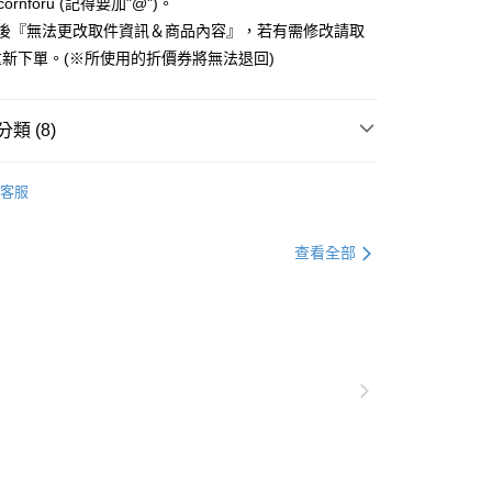
業銀行
永豐商業銀行
cornforu (記得要加"@")。
天信用卡公司
際商業銀行
元大商業銀行
際商業銀行
中國信託商業銀行
業銀行
星展（台灣）商業銀行
立後『無法更改取件資訊＆商品內容』，若有需修改請取
業銀行
玉山商業銀行
天信用卡公司
際商業銀行
中國信託商業銀行
台灣）商業銀行
台新國際商業銀行
新下單。(※所使用的折價券將無法退回)
天信用卡公司
託商業銀行
台灣樂天信用卡公司
y
類 (8)
分期
ne保護殼｜𝐢𝐏𝐡𝐨𝐧𝐞17
▸iPhone17🆕｜雙料四角防
客服
護殼
你分期使用說明】
享後付
由台灣大哥大提供，台灣大哥大用戶可立即使用無須另外申請。
𝐧𝐞其他型號保護殼
▸iPhone12系列
式選擇「大哥付你分期」，訂單成立後會自動跳轉到大哥付的交易
查看全部
𝐧𝐞其他型號保護殼
▸iPhone13系列
證手機門號後，選擇欲分期的期數、繳款截止日，確認付款後即
FTEE先享後付」】
。
先享後付是「在收到商品之後才付款」的支付方式。 讓您購物簡單
𝐨𝐧𝐞 14系列｜保護殼、保護貼
▪手機保護殼
准額度、可分期數及費用金額請依後續交易確認頁面所載為準。
心！
立30分鐘內，如未前往確認交易或遇審核未通過，訂單將自動取
：不需註冊會員、不需綁卡、不需儲值。
插畫家聯名
Mikabu Studio ✿ 泡泡狗
「轉專審核」未通過狀況，表示未達大哥付你分期系統評分，恕
：只要手機號碼，簡訊認證，即可結帳。
評估內容。
：先確認商品／服務後，再付款。
𝐨𝐧𝐞 15系列｜保護殼、保護貼
▪手機保護殼
式說明】
付款
項不併入電信帳單，「大哥付你分期」於每月結算日後寄送繳費提
EE先享後付」結帳流程】
amsung保護殼
▸韓國雙料四角防摔磁吸保護殼
0，滿NT$1,000(含以上)免運費
方式選擇「AFTEE先享後付」後，將跳轉至「AFTEE先享後
訊連結打開帳單後，可選擇「超商條碼／台灣大直營門市／銀行轉
𝐨𝐧𝐞 16系列｜保護殼、保護貼
▪手機保護殼
頁面，進行簡訊認證並確認金額後，即可完成結帳。
付／iPASS MONEY」等通路繳費。
家取貨
成立數日內，您將收到繳費通知簡訊。
費通知簡訊後14天內，點擊此簡訊中的連結，可透過四大超商