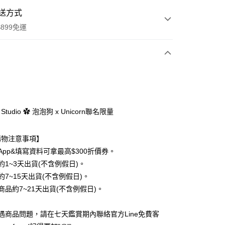
送方式
us支架款
i13Pro支架款
i13ProMax支架款
899免運
S25Ultra
S25＋
黑i17Pro
oMax
黑i17
黑i17Air
磨砂白i17Pro
次付款
7ProMax
磨砂白i17
磨砂白i17Air
期付款
0 利率 每期
NT$230
21家銀行
黑S26＋
黑S26Ultra
u Studio ✿ 泡泡狗 x Unicorn聯名限量
0 利率 每期
NT$115
21家銀行
庫商業銀行
第一商業銀行
業銀行
彰化商業銀行
 0 利率 每期
NT$57
21家銀行
庫商業銀行
第一商業銀行
購物注意事項】
業儲蓄銀行
台北富邦商業銀行
業銀行
彰化商業銀行
 0 利率 每期
NT$28
20家銀行
App&填寫資料可拿最高$300折價券。
庫商業銀行
第一商業銀行
華商業銀行
兆豐國際商業銀行
業儲蓄銀行
台北富邦商業銀行
業銀行
彰化商業銀行
約1~3天出貨(不含例假日)。
小企業銀行
台中商業銀行
庫商業銀行
第一商業銀行
付款
華商業銀行
兆豐國際商業銀行
業儲蓄銀行
台北富邦商業銀行
台灣）商業銀行
華泰商業銀行
約7~15天出貨(不含例假日)。
業銀行
彰化商業銀行
小企業銀行
台中商業銀行
華商業銀行
兆豐國際商業銀行
業銀行
遠東國際商業銀行
業儲蓄銀行
台北富邦商業銀行
商品約7~21天出貨(不含例假日)。
台灣）商業銀行
華泰商業銀行
小企業銀行
台中商業銀行
業銀行
永豐商業銀行
際商業銀行
臺灣中小企業銀行
業銀行
遠東國際商業銀行
台灣）商業銀行
華泰商業銀行
業銀行
星展（台灣）商業銀行
業銀行
匯豐（台灣）商業銀行
業銀行
永豐商業銀行
遇商品問題，請在七天鑑賞期內聯絡官方Line免費客
業銀行
遠東國際商業銀行
際商業銀行
中國信託商業銀行
業銀行
聯邦商業銀行
業銀行
星展（台灣）商業銀行