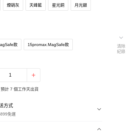
煙硝灰
天峰藍
星光銅
月光銀
MagSafe款
15promax.MagSafe款
清除
紀錄
預計 7 個工作天出貨
送方式
899免運