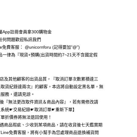
次付款
期付款
0 利率 每期
NT$460
21家銀行
屬App註冊會員拿300購物金
0 利率 每期
NT$230
21家銀行
庫商業銀行
第一商業銀行
任何問題歡迎私訊我們
業銀行
彰化商業銀行
 0 利率 每期
NT$115
21家銀行
e免費客服： @unicornforu (記得要加"@")
庫商業銀行
第一商業銀行
業儲蓄銀行
台北富邦商業銀行
業銀行
彰化商業銀行
品一律為『現貨+預購(出貨時間約7~21天不含國定假
 0 利率 每期
NT$57
20家銀行
庫商業銀行
第一商業銀行
華商業銀行
兆豐國際商業銀行
業儲蓄銀行
台北富邦商業銀行
業銀行
彰化商業銀行
小企業銀行
台中商業銀行
庫商業銀行
第一商業銀行
華商業銀行
兆豐國際商業銀行
業儲蓄銀行
台北富邦商業銀行
台灣）商業銀行
華泰商業銀行
業銀行
彰化商業銀行
小企業銀行
台中商業銀行
華商業銀行
兆豐國際商業銀行
業銀行
遠東國際商業銀行
業儲蓄銀行
台北富邦商業銀行
本店及其他顧客的出貨品質，『取消訂單次數累積達三
台灣）商業銀行
華泰商業銀行
小企業銀行
台中商業銀行
業銀行
永豐商業銀行
際商業銀行
臺灣中小企業銀行
業銀行
遠東國際商業銀行
未取貨紀錄達兩次』的顧客，本店將自動設定黑名單，無
台灣）商業銀行
華泰商業銀行
業銀行
星展（台灣）商業銀行
業銀行
匯豐（台灣）商業銀行
業銀行
永豐商業銀行
供服務，還請見諒。
業銀行
遠東國際商業銀行
際商業銀行
中國信託商業銀行
業銀行
聯邦商業銀行
業銀行
星展（台灣）商業銀行
業銀行
永豐商業銀行
立後『無法更改取件資訊＆商品內容』，若有需修改請
天信用卡公司
際商業銀行
元大商業銀行
際商業銀行
中國信託商業銀行
業銀行
星展（台灣）商業銀行
員系統☛交易紀錄☛取消訂單☛重新下單】
業銀行
玉山商業銀行
天信用卡公司
y
際商業銀行
中國信託商業銀行
台灣）商業銀行
台新國際商業銀行
訂單折價券將無法退回使用！
天信用卡公司
託商業銀行
台灣樂天信用卡公司
若遇商品瑕疵、少收到某項商品，請在收貨後七天鑑賞期
Line免費客服，將有小幫手為您處理商品退換補貨問
分期