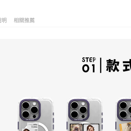
【注意事
珍珠 可手提 透
１．透過由
水壺 隨行杯 杯
交易，需
 環保杯
求債權轉
說明
相關推薦
２．關於
https://aft
３．未成
「AFTE
任。
４．使用「
即時審查
結果請求
５．嚴禁
形，恩沛
動。