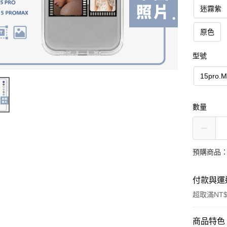
迷霧紫
原色
型號
15pro.
數量
預購商品：
付款與運
超取滿NT$
付款方式
商品特色