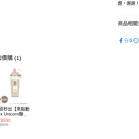
題，謝謝
相關說明
【大哥付
AFTEE先
1.本服務
2.付款方
相關說明
商品相關分
流程，驗
【關於「A
ATM付款
完成交易
AFTEE
🦄獨家｜iPho
3.實際核
便利好安
分享
透明保護
4.訂單成
１．簡單
消。如遇
２．便利
🦄獨家｜
運送方式
無法說明
３．安心
價購 (1)
【繳款方
🍎𝐢𝐏𝐡
付款後全
1.分期款
【「AFT
醒簡訊。
每筆NT$7
１．於結帳
2.透過簡
付」結帳
帳／街口支
付款後7-1
２．訂單
３．收到繳
每筆NT$7
【注意事
／ATM／
1.本服務
※ 請注意
為了避免
用戶於交
絡購買商品
貨秒出【來點動
款買賣價
先享後付
每筆NT$8
x Unicorn聯
2.基於同
※ 交易是
】UNI Hē 有你
$590
資料（包
 夏日限定版-雙
是否繳費成
EZPost 中華
$690
用，由本
透明隨行杯(附吸
付客戶支
 710ml SGS認
3.完整用
SF Exp
 吸管杯 水杯 可