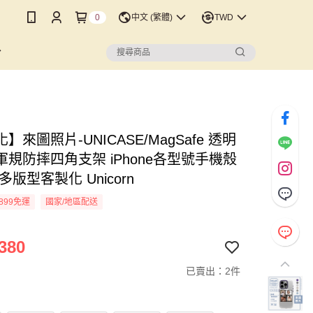
0
中文 (繁體)
TWD
】來圖照片-UNICASE/MagSafe 透明
軍規防摔四角支架 iPhone各型號手機殼
多版型客製化 Unicorn
899免運
國家/地區配送
380
已賣出：2件