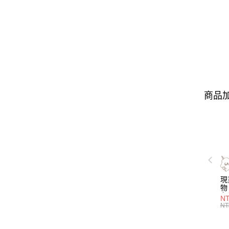
商品加
現
物 
名
NT
喝
NT
層
管)
證