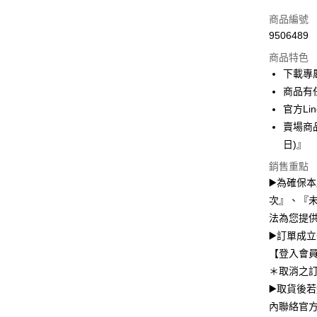
信用卡一
商品編號
9506489
信用卡分
商品特色
3 期 
下載專
6 期 
合作金
商品有
華南商
12 期
官方Lin
合作金
上海商
華南商
賣場商
24 期
合作金
國泰世
上海商
日)』
華南商
臺灣中
合作金
LINE Pay
國泰世
上海商
匯豐（
華南商
銷售重點
臺灣中
國泰世
聯邦商
Apple Pay
上海商
▶️為確保
匯豐（
臺灣中
元大商
兆豐國
聯邦商
次』、『
匯豐（
街口支付
玉山商
台中商
元大商
法為您提
聯邦商
台新國
華泰商
玉山商
悠遊付
元大商
▶️訂單成
台灣樂
遠東國
台新國
玉山商
【登入會
永豐商
台灣樂
Google Pa
台新國
星展（
＊取消之
台灣樂
中國信
全盈+PAY
▶️取貨後
內聯絡官方
大哥付你