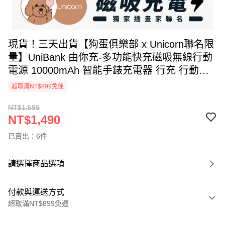
現貨！三天出貨【狗蛋俱樂部 x Unicorn聯名限
量】UniBank 由你充-多功能快充磁吸無線行動
電源 10000mAh 智能手錶充電器 行充 行動充
充電寶 無線充
超取滿NT$899免運
NT$1,599
NT$1,490
已賣出：6件
請選擇商品選項
付款與運送方式
超取滿NT$899免運
付款方式