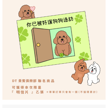
每筆NT$70，滿NT$899(含以上)免運費
由本公司與您本人進行分期帳單所需資料之確認、核對及更正。
客戶支援中心」
https://netprotections.freshdesk.com/support/home
3.完整用戶服務條款，請詳閱以下連結：
https://oppay.tw/userRule
為了避免耽誤您寶貴的收件時間，建議採用宅配方式配送商品。
【注意事項】
１．透過由恩沛科技股份有限公司提供之「AFTEE先享後付」服務完成之交
每筆NT$80，滿NT$1,500(含以上)免運費
易，需依本服務之必要範圍內提供個人資料，並將交易相關給付款項請求債
權轉讓予恩沛科技股份有限公司。
２．關於個人資料處理事宜，請瀏覽以下網址：
https://aftee.tw/terms/#terms3
３．未成年的使用者請事先徵得法定代理人或監護人之同意方可使用
「AFTEE先享後付」，若未經同意申辦者引起之損失，本公司不負相關責
任。
４．使用「AFTEE先享後付」時，將依據個別帳號之用戶狀況，依本公司即
時審查核予不同之上限額度；若仍有額度不足之情形，本公司將視審查結果
請求用戶進行身份認證。
５．嚴禁一人註冊多個帳號或使用他人資訊註冊。若發現惡意使用之情形，
恩沛科技股份有限公司將有權停止該用戶之使用額度並採取法律行動。