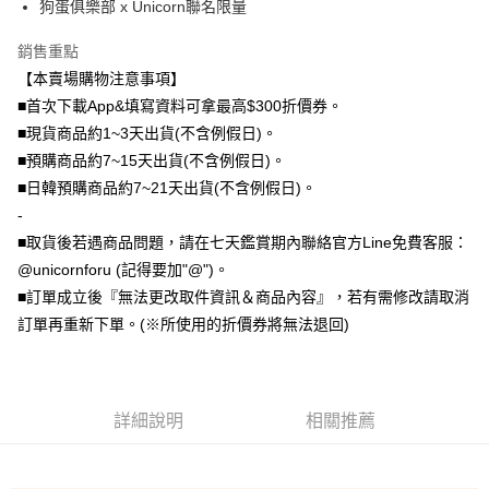
狗蛋俱樂部 x Unicorn聯名限量
大哥付你分期
銷售重點
相關說明
【本賣場購物注意事項】
【大哥付你分期使用說明】
AFTEE先享後付
1.本服務由台灣大哥大提供，台灣大哥大用戶可立即使用無須另外申請。
■首次下載App&填寫資料可拿最高$300折價券。
2.付款方式選擇「大哥付你分期」，訂單成立後會自動跳轉到大哥付的交易
相關說明
■現貨商品約1~3天出貨(不含例假日)。
流程，驗證手機門號後，選擇欲分期的期數、繳款截止日，確認付款後即完
【關於「AFTEE先享後付」】
■預購商品約7~15天出貨(不含例假日)。
成交易。
ATM付款
AFTEE先享後付是「在收到商品之後才付款」的支付方式。 讓您購物簡單
3.實際核准額度、可分期數及費用金額請依後續交易確認頁面所載為準。
■日韓預購商品約7~21天出貨(不含例假日)。
便利好安心！
4.訂單成立30分鐘內，如未前往確認交易或遇審核未通過，訂單將自動取
１．簡單：不需註冊會員、不需綁卡、不需儲值。
-
運送方式
消。如遇「轉專審核」未通過狀況，表示未達大哥付你分期系統評分，恕無
２．便利：只要手機號碼，簡訊認證，即可結帳。
法說明評估內容。
■取貨後若遇商品問題，請在七天鑑賞期內聯絡官方Line免費客服：
３．安心：先確認商品／服務後，再付款。
全家取貨付款
【繳款方式說明】
@unicornforu (記得要加"@")。
1.分期款項不併入電信帳單，「大哥付你分期」於每月結算日後寄送繳費提
每筆NT$70，滿NT$1,000(含以上)免運費
【「AFTEE先享後付」結帳流程】
■訂單成立後『無法更改取件資訊＆商品內容』，若有需修改請取消
醒簡訊。
１．於結帳方式選擇「AFTEE先享後付」後，將跳轉至「AFTEE先享後付」
2.透過簡訊連結打開帳單後，可選擇「超商條碼／台灣大直營門市／銀行轉
訂單再重新下單。(※所使用的折價券將無法退回)
付款後全家取貨
結帳頁面，進行簡訊認證並確認金額後，即可完成結帳。
帳／街口支付／iPASS MONEY」等通路繳費。
２．訂單成立數日內，您將收到繳費通知簡訊。
每筆NT$70，滿NT$899(含以上)免運費
３．收到繳費通知簡訊後14天內，點擊此簡訊中的連結，可透過四大超商／
【注意事項】
ATM／網路銀行／等多元方式進行付款，方視為交易完成。
7-11取貨（物流比較快）
1.本服務係由「台灣大哥大股份有限公司」（以下簡稱本公司）所提供，讓
※ 請注意：結帳手續完成當下不需立刻繳費，但若您需要取消訂單，請聯絡
用戶於交易時，得透過本服務購買商品或服務，並由商店將買賣／分期付款
詳細說明
相關推薦
每筆NT$70，滿NT$1,000(含以上)免運費
購買商品的店家。未經商家同意取消之訂單仍視為有效，需透過AFTEE先享
買賣價金債權讓與本公司後，依約使用本公司帳單繳交帳款。
後付繳納相關費用。
2.基於同意付款使用「大哥付你分期」之契約關係目的，商店將以您的個人
付款後7-11取貨(出貨較快)
※ 交易是否成功請以「AFTEE先享後付 」之結帳頁面顯示為準，若有關於
資料（包含姓名、電話或地址）提供予台灣大哥大進項蒐集、處理及利用，
是否繳費成功／繳費後需取消欲退款等相關疑問，請聯繫「AFTEE先享後付