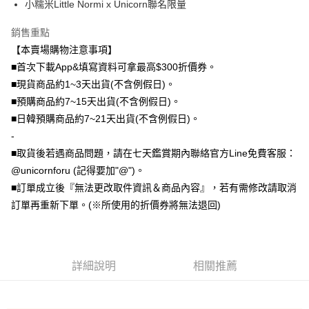
小糯米Little Normi x Unicorn聯名限量
大哥付你分期
銷售重點
相關說明
【本賣場購物注意事項】
【大哥付你分期使用說明】
AFTEE先享後付
1.本服務由台灣大哥大提供，台灣大哥大用戶可立即使用無須另外申請。
■首次下載App&填寫資料可拿最高$300折價券。
2.付款方式選擇「大哥付你分期」，訂單成立後會自動跳轉到大哥付的交易
相關說明
■現貨商品約1~3天出貨(不含例假日)。
流程，驗證手機門號後，選擇欲分期的期數、繳款截止日，確認付款後即完
【關於「AFTEE先享後付」】
■預購商品約7~15天出貨(不含例假日)。
成交易。
ATM付款
AFTEE先享後付是「在收到商品之後才付款」的支付方式。 讓您購物簡單
3.實際核准額度、可分期數及費用金額請依後續交易確認頁面所載為準。
■日韓預購商品約7~21天出貨(不含例假日)。
便利好安心！
4.訂單成立30分鐘內，如未前往確認交易或遇審核未通過，訂單將自動取
１．簡單：不需註冊會員、不需綁卡、不需儲值。
-
運送方式
消。如遇「轉專審核」未通過狀況，表示未達大哥付你分期系統評分，恕無
２．便利：只要手機號碼，簡訊認證，即可結帳。
法說明評估內容。
■取貨後若遇商品問題，請在七天鑑賞期內聯絡官方Line免費客服：
３．安心：先確認商品／服務後，再付款。
全家取貨付款
【繳款方式說明】
@unicornforu (記得要加"@")。
1.分期款項不併入電信帳單，「大哥付你分期」於每月結算日後寄送繳費提
每筆NT$70，滿NT$1,000(含以上)免運費
【「AFTEE先享後付」結帳流程】
■訂單成立後『無法更改取件資訊＆商品內容』，若有需修改請取消
醒簡訊。
１．於結帳方式選擇「AFTEE先享後付」後，將跳轉至「AFTEE先享後付」
2.透過簡訊連結打開帳單後，可選擇「超商條碼／台灣大直營門市／銀行轉
訂單再重新下單。(※所使用的折價券將無法退回)
付款後全家取貨
結帳頁面，進行簡訊認證並確認金額後，即可完成結帳。
帳／街口支付／iPASS MONEY」等通路繳費。
２．訂單成立數日內，您將收到繳費通知簡訊。
每筆NT$70，滿NT$899(含以上)免運費
３．收到繳費通知簡訊後14天內，點擊此簡訊中的連結，可透過四大超商／
【注意事項】
ATM／網路銀行／等多元方式進行付款，方視為交易完成。
7-11取貨（物流比較快）
1.本服務係由「台灣大哥大股份有限公司」（以下簡稱本公司）所提供，讓
※ 請注意：結帳手續完成當下不需立刻繳費，但若您需要取消訂單，請聯絡
用戶於交易時，得透過本服務購買商品或服務，並由商店將買賣／分期付款
詳細說明
相關推薦
每筆NT$70，滿NT$1,000(含以上)免運費
購買商品的店家。未經商家同意取消之訂單仍視為有效，需透過AFTEE先享
買賣價金債權讓與本公司後，依約使用本公司帳單繳交帳款。
後付繳納相關費用。
2.基於同意付款使用「大哥付你分期」之契約關係目的，商店將以您的個人
付款後7-11取貨(出貨較快)
※ 交易是否成功請以「AFTEE先享後付 」之結帳頁面顯示為準，若有關於
資料（包含姓名、電話或地址）提供予台灣大哥大進項蒐集、處理及利用，
是否繳費成功／繳費後需取消欲退款等相關疑問，請聯繫「AFTEE先享後付