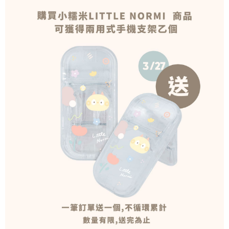
每筆NT$70，滿NT$899(含以上)免運費
由本公司與您本人進行分期帳單所需資料之確認、核對及更正。
客戶支援中心」
https://netprotections.freshdesk.com/support/home
3.完整用戶服務條款，請詳閱以下連結：
https://oppay.tw/userRule
為了避免耽誤您寶貴的收件時間，建議採用宅配方式配送商品。
【注意事項】
１．透過由恩沛科技股份有限公司提供之「AFTEE先享後付」服務完成之交
每筆NT$80，滿NT$1,500(含以上)免運費
易，需依本服務之必要範圍內提供個人資料，並將交易相關給付款項請求債
權轉讓予恩沛科技股份有限公司。
２．關於個人資料處理事宜，請瀏覽以下網址：
https://aftee.tw/terms/#terms3
３．未成年的使用者請事先徵得法定代理人或監護人之同意方可使用
「AFTEE先享後付」，若未經同意申辦者引起之損失，本公司不負相關責
任。
４．使用「AFTEE先享後付」時，將依據個別帳號之用戶狀況，依本公司即
時審查核予不同之上限額度；若仍有額度不足之情形，本公司將視審查結果
請求用戶進行身份認證。
５．嚴禁一人註冊多個帳號或使用他人資訊註冊。若發現惡意使用之情形，
恩沛科技股份有限公司將有權停止該用戶之使用額度並採取法律行動。