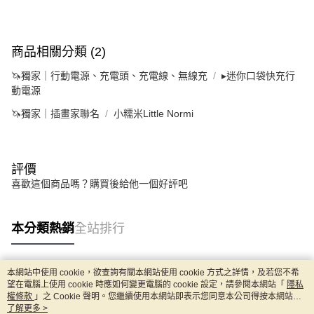
商品相關分類 (2)
🦄獨家｜行動電源、充電頭、充電線、無線充
▸迷你口袋快充行
動電源
🦄獨家｜插畫家聯名
小糯米Little Normi
評價
喜歡這個商品嗎？購買後給他一個好評吧
本分類熱銷
全站排行
本網站中使用 cookie，欲查詢有關本網站使用 cookie 方式之詳情，及若您不希
熱門標籤
望在電腦上使用 cookie 時應如何變更電腦的 cookie 設定，請參閱本網站「
隱私
權條款
」之 Cookie 聲明。您繼續使用本網站即表示您同意本公司得按本網站使
用條款之 Cookie 聲明使用 cookie。
了解更多 >