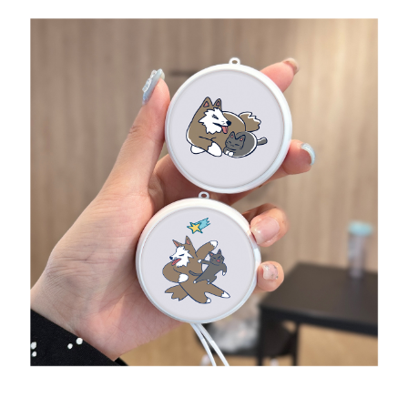
是否繳費成功／繳費後需取消欲退款等相關疑問，請聯繫「AFTEE先享後付
每筆NT$70，滿NT$899(含以上)免運費
由本公司與您本人進行分期帳單所需資料之確認、核對及更正。
客戶支援中心」
https://netprotections.freshdesk.com/support/home
3.完整用戶服務條款，請詳閱以下連結：
https://oppay.tw/userRule
為了避免耽誤您寶貴的收件時間，建議採用宅配方式配送商品。
【注意事項】
１．透過由恩沛科技股份有限公司提供之「AFTEE先享後付」服務完成之交
每筆NT$80，滿NT$1,500(含以上)免運費
易，需依本服務之必要範圍內提供個人資料，並將交易相關給付款項請求債
權轉讓予恩沛科技股份有限公司。
EZPost 中華郵政 (*Maximum item weight: 2kg.)
查看運費
２．關於個人資料處理事宜，請瀏覽以下網址：
https://aftee.tw/terms/#terms3
SF Express 順豐速運 (中港澳可填順豐站點點碼)
查看運費
３．未成年的使用者請事先徵得法定代理人或監護人之同意方可使用
「AFTEE先享後付」，若未經同意申辦者引起之損失，本公司不負相關責
任。
４．使用「AFTEE先享後付」時，將依據個別帳號之用戶狀況，依本公司即
時審查核予不同之上限額度；若仍有額度不足之情形，本公司將視審查結果
請求用戶進行身份認證。
５．嚴禁一人註冊多個帳號或使用他人資訊註冊。若發現惡意使用之情形，
恩沛科技股份有限公司將有權停止該用戶之使用額度並採取法律行動。