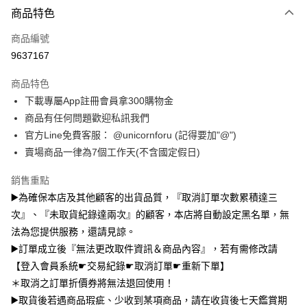
商品特色
信用卡一次付款
商品編號
信用卡分期付款
9637167
3 期 0 利率 每期
NT$163
21家銀行
商品特色
6 期 0 利率 每期
NT$81
21家銀行
合作金庫商業銀行
第一商業銀行
下載專屬App註冊會員拿300購物金
華南商業銀行
彰化商業銀行
12 期 0 利率 每期
NT$40
21家銀行
合作金庫商業銀行
第一商業銀行
商品有任何問題歡迎私訊我們
上海商業儲蓄銀行
台北富邦商業銀行
華南商業銀行
彰化商業銀行
24 期 0 利率 每期
NT$20
20家銀行
合作金庫商業銀行
第一商業銀行
國泰世華商業銀行
兆豐國際商業銀行
官方Line免費客服： @unicornforu (記得要加"@")
上海商業儲蓄銀行
台北富邦商業銀行
華南商業銀行
彰化商業銀行
臺灣中小企業銀行
台中商業銀行
合作金庫商業銀行
第一商業銀行
賣場商品一律為7個工作天(不含國定假日)
超商取貨付款
國泰世華商業銀行
兆豐國際商業銀行
上海商業儲蓄銀行
台北富邦商業銀行
匯豐（台灣）商業銀行
華泰商業銀行
華南商業銀行
彰化商業銀行
臺灣中小企業銀行
台中商業銀行
國泰世華商業銀行
兆豐國際商業銀行
聯邦商業銀行
遠東國際商業銀行
LINE Pay
上海商業儲蓄銀行
台北富邦商業銀行
銷售重點
匯豐（台灣）商業銀行
華泰商業銀行
臺灣中小企業銀行
台中商業銀行
元大商業銀行
永豐商業銀行
兆豐國際商業銀行
臺灣中小企業銀行
▶️為確保本店及其他顧客的出貨品質，『取消訂單次數累積達三
聯邦商業銀行
遠東國際商業銀行
匯豐（台灣）商業銀行
華泰商業銀行
Apple Pay
玉山商業銀行
星展（台灣）商業銀行
台中商業銀行
匯豐（台灣）商業銀行
元大商業銀行
永豐商業銀行
次』、『未取貨紀錄達兩次』的顧客，本店將自動設定黑名單，無
聯邦商業銀行
遠東國際商業銀行
台新國際商業銀行
中國信託商業銀行
華泰商業銀行
聯邦商業銀行
玉山商業銀行
星展（台灣）商業銀行
街口支付
法為您提供服務，還請見諒。
元大商業銀行
永豐商業銀行
台灣樂天信用卡公司
遠東國際商業銀行
元大商業銀行
台新國際商業銀行
中國信託商業銀行
玉山商業銀行
星展（台灣）商業銀行
▶️訂單成立後『無法更改取件資訊＆商品內容』，若有需修改請
永豐商業銀行
玉山商業銀行
台灣樂天信用卡公司
悠遊付
台新國際商業銀行
中國信託商業銀行
【登入會員系統☛交易紀錄☛取消訂單☛重新下單】
星展（台灣）商業銀行
台新國際商業銀行
台灣樂天信用卡公司
中國信託商業銀行
台灣樂天信用卡公司
Google Pay
＊取消之訂單折價券將無法退回使用！
▶️取貨後若遇商品瑕疵、少收到某項商品，請在收貨後七天鑑賞期
全盈+PAY