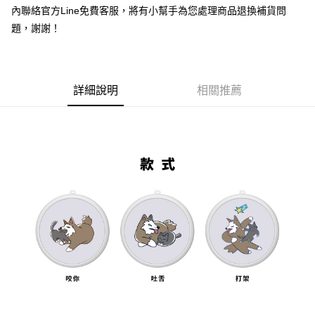
內聯絡官方Line免費客服，將有小幫手為您處理商品退換補貨問
大哥付你分期
題，謝謝！
相關說明
【大哥付你分期使用說明】
AFTEE先享後付
1.本服務由台灣大哥大提供，台灣大哥大用戶可立即使用無須另外申請。
2.付款方式選擇「大哥付你分期」，訂單成立後會自動跳轉到大哥付的交易
相關說明
詳細說明
相關推薦
流程，驗證手機門號後，選擇欲分期的期數、繳款截止日，確認付款後即完
【關於「AFTEE先享後付」】
成交易。
ATM付款
AFTEE先享後付是「在收到商品之後才付款」的支付方式。 讓您購物簡單
3.實際核准額度、可分期數及費用金額請依後續交易確認頁面所載為準。
便利好安心！
4.訂單成立30分鐘內，如未前往確認交易或遇審核未通過，訂單將自動取
１．簡單：不需註冊會員、不需綁卡、不需儲值。
運送方式
消。如遇「轉專審核」未通過狀況，表示未達大哥付你分期系統評分，恕無
２．便利：只要手機號碼，簡訊認證，即可結帳。
法說明評估內容。
３．安心：先確認商品／服務後，再付款。
全家取貨付款
【繳款方式說明】
1.分期款項不併入電信帳單，「大哥付你分期」於每月結算日後寄送繳費提
每筆NT$70，滿NT$1,000(含以上)免運費
【「AFTEE先享後付」結帳流程】
醒簡訊。
１．於結帳方式選擇「AFTEE先享後付」後，將跳轉至「AFTEE先享後付」
2.透過簡訊連結打開帳單後，可選擇「超商條碼／台灣大直營門市／銀行轉
付款後全家取貨
結帳頁面，進行簡訊認證並確認金額後，即可完成結帳。
帳／街口支付／iPASS MONEY」等通路繳費。
２．訂單成立數日內，您將收到繳費通知簡訊。
每筆NT$70，滿NT$899(含以上)免運費
３．收到繳費通知簡訊後14天內，點擊此簡訊中的連結，可透過四大超商／
【注意事項】
ATM／網路銀行／等多元方式進行付款，方視為交易完成。
7-11取貨（物流比較快）
1.本服務係由「台灣大哥大股份有限公司」（以下簡稱本公司）所提供，讓
※ 請注意：結帳手續完成當下不需立刻繳費，但若您需要取消訂單，請聯絡
用戶於交易時，得透過本服務購買商品或服務，並由商店將買賣／分期付款
每筆NT$70，滿NT$1,000(含以上)免運費
購買商品的店家。未經商家同意取消之訂單仍視為有效，需透過AFTEE先享
買賣價金債權讓與本公司後，依約使用本公司帳單繳交帳款。
後付繳納相關費用。
2.基於同意付款使用「大哥付你分期」之契約關係目的，商店將以您的個人
付款後7-11取貨(出貨較快)
※ 交易是否成功請以「AFTEE先享後付 」之結帳頁面顯示為準，若有關於
資料（包含姓名、電話或地址）提供予台灣大哥大進項蒐集、處理及利用，