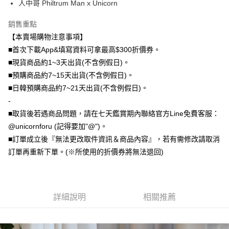
人中哥 Philtrum Man x Unicorn
大哥付你分期
銷售重點
相關說明
【本賣場購物注意事項】
【大哥付你分期使用說明】
AFTEE先享後付
1.本服務由台灣大哥大提供，台灣大哥大用戶可立即使用無須另外申請。
■首次下載App&填寫資料可拿最高$300折價券。
2.付款方式選擇「大哥付你分期」，訂單成立後會自動跳轉到大哥付的交易
相關說明
■現貨商品約1~3天出貨(不含例假日)。
流程，驗證手機門號後，選擇欲分期的期數、繳款截止日，確認付款後即完
【關於「AFTEE先享後付」】
■預購商品約7~15天出貨(不含例假日)。
成交易。
ATM付款
AFTEE先享後付是「在收到商品之後才付款」的支付方式。 讓您購物簡單
3.實際核准額度、可分期數及費用金額請依後續交易確認頁面所載為準。
■日韓預購商品約7~21天出貨(不含例假日)。
便利好安心！
4.訂單成立30分鐘內，如未前往確認交易或遇審核未通過，訂單將自動取
１．簡單：不需註冊會員、不需綁卡、不需儲值。
-
運送方式
消。如遇「轉專審核」未通過狀況，表示未達大哥付你分期系統評分，恕無
２．便利：只要手機號碼，簡訊認證，即可結帳。
法說明評估內容。
■取貨後若遇商品問題，請在七天鑑賞期內聯絡官方Line免費客服：
３．安心：先確認商品／服務後，再付款。
全家取貨付款
【繳款方式說明】
@unicornforu (記得要加"@")。
1.分期款項不併入電信帳單，「大哥付你分期」於每月結算日後寄送繳費提
每筆NT$70，滿NT$1,000(含以上)免運費
【「AFTEE先享後付」結帳流程】
■訂單成立後『無法更改取件資訊＆商品內容』，若有需修改請取消
醒簡訊。
１．於結帳方式選擇「AFTEE先享後付」後，將跳轉至「AFTEE先享後付」
2.透過簡訊連結打開帳單後，可選擇「超商條碼／台灣大直營門市／銀行轉
訂單再重新下單。(※所使用的折價券將無法退回)
付款後全家取貨
結帳頁面，進行簡訊認證並確認金額後，即可完成結帳。
帳／街口支付／iPASS MONEY」等通路繳費。
２．訂單成立數日內，您將收到繳費通知簡訊。
每筆NT$70，滿NT$899(含以上)免運費
３．收到繳費通知簡訊後14天內，點擊此簡訊中的連結，可透過四大超商／
【注意事項】
ATM／網路銀行／等多元方式進行付款，方視為交易完成。
7-11取貨（物流比較快）
1.本服務係由「台灣大哥大股份有限公司」（以下簡稱本公司）所提供，讓
※ 請注意：結帳手續完成當下不需立刻繳費，但若您需要取消訂單，請聯絡
用戶於交易時，得透過本服務購買商品或服務，並由商店將買賣／分期付款
詳細說明
相關推薦
每筆NT$70，滿NT$1,000(含以上)免運費
購買商品的店家。未經商家同意取消之訂單仍視為有效，需透過AFTEE先享
買賣價金債權讓與本公司後，依約使用本公司帳單繳交帳款。
後付繳納相關費用。
2.基於同意付款使用「大哥付你分期」之契約關係目的，商店將以您的個人
付款後7-11取貨(出貨較快)
※ 交易是否成功請以「AFTEE先享後付 」之結帳頁面顯示為準，若有關於
資料（包含姓名、電話或地址）提供予台灣大哥大進項蒐集、處理及利用，
是否繳費成功／繳費後需取消欲退款等相關疑問，請聯繫「AFTEE先享後付