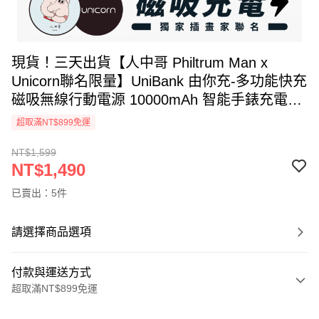
現貨！三天出貨【人中哥 Philtrum Man x
Unicorn聯名限量】UniBank 由你充-多功能快充
磁吸無線行動電源 10000mAh 智能手錶充電器
行充 行動充 充電寶 無線充
超取滿NT$899免運
NT$1,599
NT$1,490
已賣出：5件
請選擇商品選項
付款與運送方式
超取滿NT$899免運
付款方式