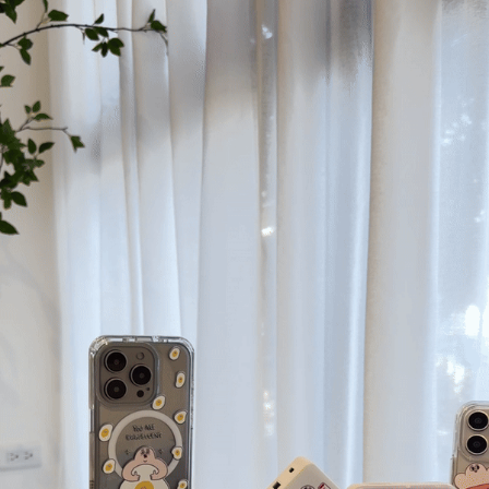
每筆NT$70，滿NT$899(含以上)免運費
由本公司與您本人進行分期帳單所需資料之確認、核對及更正。
客戶支援中心」
https://netprotections.freshdesk.com/support/home
3.完整用戶服務條款，請詳閱以下連結：
https://oppay.tw/userRule
為了避免耽誤您寶貴的收件時間，建議採用宅配方式配送商品。
【注意事項】
１．透過由恩沛科技股份有限公司提供之「AFTEE先享後付」服務完成之交
每筆NT$80，滿NT$1,500(含以上)免運費
易，需依本服務之必要範圍內提供個人資料，並將交易相關給付款項請求債
權轉讓予恩沛科技股份有限公司。
２．關於個人資料處理事宜，請瀏覽以下網址：
https://aftee.tw/terms/#terms3
３．未成年的使用者請事先徵得法定代理人或監護人之同意方可使用
「AFTEE先享後付」，若未經同意申辦者引起之損失，本公司不負相關責
任。
４．使用「AFTEE先享後付」時，將依據個別帳號之用戶狀況，依本公司即
時審查核予不同之上限額度；若仍有額度不足之情形，本公司將視審查結果
請求用戶進行身份認證。
５．嚴禁一人註冊多個帳號或使用他人資訊註冊。若發現惡意使用之情形，
恩沛科技股份有限公司將有權停止該用戶之使用額度並採取法律行動。