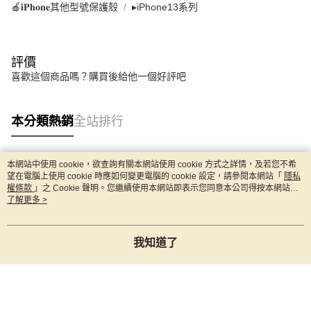
🍎𝐢𝐏𝐡𝐨𝐧𝐞其他型號保護殼
▸iPhone13系列
評價
喜歡這個商品嗎？購買後給他一個好評吧
本分類熱銷
全站排行
本網站中使用 cookie，欲查詢有關本網站使用 cookie 方式之詳情，及若您不希
熱門標籤
望在電腦上使用 cookie 時應如何變更電腦的 cookie 設定，請參閱本網站「
隱私
權條款
」之 Cookie 聲明。您繼續使用本網站即表示您同意本公司得按本網站使
用條款之 Cookie 聲明使用 cookie。
了解更多 >
我知道了