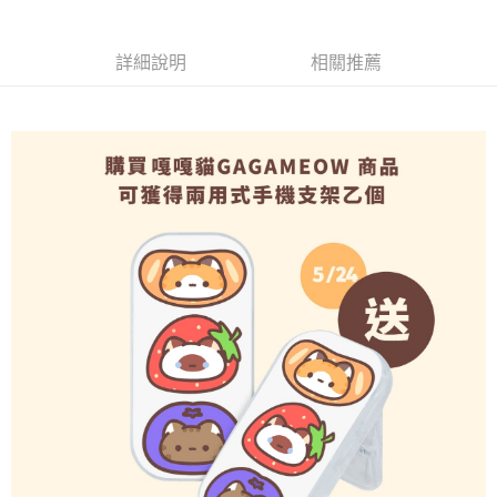
2.基於同意付款使用「大哥付你分期」之契約關係目的，商店將以您的個人
付款後7-11取貨(出貨較快)
※ 交易是否成功請以「AFTEE先享後付 」之結帳頁面顯示為準，若有關於
資料（包含姓名、電話或地址）提供予台灣大哥大進項蒐集、處理及利用，
是否繳費成功／繳費後需取消欲退款等相關疑問，請聯繫「AFTEE先享後付
每筆NT$70，滿NT$899(含以上)免運費
由本公司與您本人進行分期帳單所需資料之確認、核對及更正。
客戶支援中心」
https://netprotections.freshdesk.com/support/home
詳細說明
相關推薦
3.完整用戶服務條款，請詳閱以下連結：
https://oppay.tw/userRule
為了避免耽誤您寶貴的收件時間，建議採用宅配方式配送商品。
【注意事項】
１．透過由恩沛科技股份有限公司提供之「AFTEE先享後付」服務完成之交
每筆NT$80，滿NT$1,500(含以上)免運費
易，需依本服務之必要範圍內提供個人資料，並將交易相關給付款項請求債
權轉讓予恩沛科技股份有限公司。
EZPost 中華郵政 (*Maximum item weight: 2kg.)
查看運費
２．關於個人資料處理事宜，請瀏覽以下網址：
https://aftee.tw/terms/#terms3
SF Express 順豐速運 (中港澳可填順豐站點點碼)
查看運費
３．未成年的使用者請事先徵得法定代理人或監護人之同意方可使用
「AFTEE先享後付」，若未經同意申辦者引起之損失，本公司不負相關責
任。
４．使用「AFTEE先享後付」時，將依據個別帳號之用戶狀況，依本公司即
時審查核予不同之上限額度；若仍有額度不足之情形，本公司將視審查結果
請求用戶進行身份認證。
５．嚴禁一人註冊多個帳號或使用他人資訊註冊。若發現惡意使用之情形，
恩沛科技股份有限公司將有權停止該用戶之使用額度並採取法律行動。