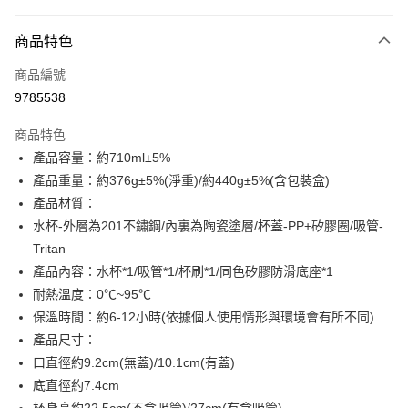
付款方式
商品特色
信用卡一次付款
商品編號
信用卡分期付款
9785538
3 期 0 利率 每期
NT$330
21家銀行
商品特色
6 期 0 利率 每期
NT$165
21家銀行
合作金庫商業銀行
第一商業銀行
產品容量：約710ml±5%
華南商業銀行
彰化商業銀行
12 期 0 利率 每期
NT$82
21家銀行
合作金庫商業銀行
第一商業銀行
產品重量：約376g±5%(淨重)/約440g±5%(含包裝盒)
上海商業儲蓄銀行
台北富邦商業銀行
華南商業銀行
彰化商業銀行
24 期 0 利率 每期
NT$41
20家銀行
合作金庫商業銀行
第一商業銀行
國泰世華商業銀行
兆豐國際商業銀行
產品材質：
上海商業儲蓄銀行
台北富邦商業銀行
華南商業銀行
彰化商業銀行
臺灣中小企業銀行
台中商業銀行
合作金庫商業銀行
第一商業銀行
水杯-外層為201不鏽鋼/內裏為陶瓷塗層/杯蓋-PP+矽膠圈/吸管-
超商取貨付款
國泰世華商業銀行
兆豐國際商業銀行
上海商業儲蓄銀行
台北富邦商業銀行
匯豐（台灣）商業銀行
華泰商業銀行
華南商業銀行
彰化商業銀行
臺灣中小企業銀行
台中商業銀行
Tritan
國泰世華商業銀行
兆豐國際商業銀行
聯邦商業銀行
遠東國際商業銀行
LINE Pay
上海商業儲蓄銀行
台北富邦商業銀行
匯豐（台灣）商業銀行
華泰商業銀行
產品內容：水杯*1/吸管*1/杯刷*1/同色矽膠防滑底座*1
臺灣中小企業銀行
台中商業銀行
元大商業銀行
永豐商業銀行
兆豐國際商業銀行
臺灣中小企業銀行
聯邦商業銀行
遠東國際商業銀行
匯豐（台灣）商業銀行
華泰商業銀行
耐熱溫度：0℃~95℃
Apple Pay
玉山商業銀行
星展（台灣）商業銀行
台中商業銀行
匯豐（台灣）商業銀行
元大商業銀行
永豐商業銀行
聯邦商業銀行
遠東國際商業銀行
保溫時間：約6-12小時(依據個人使用情形與環境會有所不同)
台新國際商業銀行
中國信託商業銀行
華泰商業銀行
聯邦商業銀行
玉山商業銀行
星展（台灣）商業銀行
街口支付
元大商業銀行
永豐商業銀行
台灣樂天信用卡公司
遠東國際商業銀行
元大商業銀行
產品尺寸：
台新國際商業銀行
中國信託商業銀行
玉山商業銀行
星展（台灣）商業銀行
永豐商業銀行
玉山商業銀行
口直徑約9.2cm(無蓋)/10.1cm(有蓋)
台灣樂天信用卡公司
悠遊付
台新國際商業銀行
中國信託商業銀行
星展（台灣）商業銀行
台新國際商業銀行
底直徑約7.4cm
台灣樂天信用卡公司
中國信託商業銀行
台灣樂天信用卡公司
Google Pay