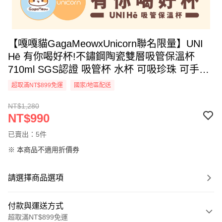
【嘎嘎貓GagaMeowxUnicorn聯名限量】UNI
Hē 有你喝好杯!不鏽鋼陶瓷雙層吸管保溫杯
710ml SGS認證 吸管杯 水杯 可吸珍珠 可手提
水壺 隨行杯 杯子 環保杯 UNIHE
超取滿NT$899免運
國家/地區配送
NT$1,280
NT$990
已賣出：5件
※ 本商品不適用折價券
請選擇商品選項
付款與運送方式
超取滿NT$899免運