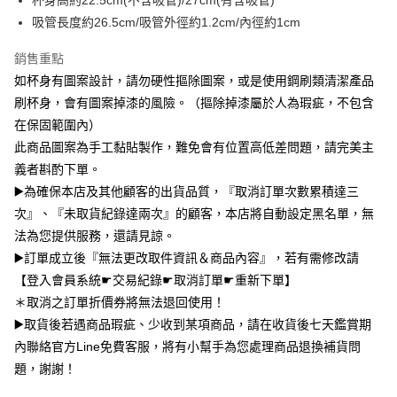
杯身高約22.5cm(不含吸管)/27cm(有含吸管)
全盈+PAY
吸管長度約26.5cm/吸管外徑約1.2cm/內徑約1cm
大哥付你分期
銷售重點
相關說明
如杯身有圖案設計，請勿硬性摳除圖案，或是使用鋼刷類清潔產品
【大哥付你分期使用說明】
刷杯身，會有圖案掉漆的風險。（摳除掉漆屬於人為瑕疵，不包含
AFTEE先享後付
1.本服務由台灣大哥大提供，台灣大哥大用戶可立即使用無須另外申請。
在保固範圍內）
2.付款方式選擇「大哥付你分期」，訂單成立後會自動跳轉到大哥付的交易
相關說明
流程，驗證手機門號後，選擇欲分期的期數、繳款截止日，確認付款後即完
此商品圖案為手工黏貼製作，難免會有位置高低差問題，請完美主
【關於「AFTEE先享後付」】
成交易。
ATM付款
AFTEE先享後付是「在收到商品之後才付款」的支付方式。 讓您購物簡單
義者斟酌下單。
3.實際核准額度、可分期數及費用金額請依後續交易確認頁面所載為準。
便利好安心！
▶️為確保本店及其他顧客的出貨品質，『取消訂單次數累積達三
4.訂單成立30分鐘內，如未前往確認交易或遇審核未通過，訂單將自動取
１．簡單：不需註冊會員、不需綁卡、不需儲值。
運送方式
消。如遇「轉專審核」未通過狀況，表示未達大哥付你分期系統評分，恕無
次』、『未取貨紀錄達兩次』的顧客，本店將自動設定黑名單，無
２．便利：只要手機號碼，簡訊認證，即可結帳。
法說明評估內容。
３．安心：先確認商品／服務後，再付款。
法為您提供服務，還請見諒。
全家取貨付款
【繳款方式說明】
1.分期款項不併入電信帳單，「大哥付你分期」於每月結算日後寄送繳費提
▶️訂單成立後『無法更改取件資訊＆商品內容』，若有需修改請
每筆NT$70，滿NT$1,000(含以上)免運費
【「AFTEE先享後付」結帳流程】
醒簡訊。
【登入會員系統☛交易紀錄☛取消訂單☛重新下單】
１．於結帳方式選擇「AFTEE先享後付」後，將跳轉至「AFTEE先享後付」
2.透過簡訊連結打開帳單後，可選擇「超商條碼／台灣大直營門市／銀行轉
付款後全家取貨
結帳頁面，進行簡訊認證並確認金額後，即可完成結帳。
＊取消之訂單折價券將無法退回使用！
帳／街口支付／iPASS MONEY」等通路繳費。
２．訂單成立數日內，您將收到繳費通知簡訊。
每筆NT$70，滿NT$899(含以上)免運費
▶️取貨後若遇商品瑕疵、少收到某項商品，請在收貨後七天鑑賞期
３．收到繳費通知簡訊後14天內，點擊此簡訊中的連結，可透過四大超商／
【注意事項】
ATM／網路銀行／等多元方式進行付款，方視為交易完成。
內聯絡官方Line免費客服，將有小幫手為您處理商品退換補貨問
7-11取貨（物流比較快）
1.本服務係由「台灣大哥大股份有限公司」（以下簡稱本公司）所提供，讓
※ 請注意：結帳手續完成當下不需立刻繳費，但若您需要取消訂單，請聯絡
題，謝謝！
用戶於交易時，得透過本服務購買商品或服務，並由商店將買賣／分期付款
每筆NT$70，滿NT$1,000(含以上)免運費
購買商品的店家。未經商家同意取消之訂單仍視為有效，需透過AFTEE先享
買賣價金債權讓與本公司後，依約使用本公司帳單繳交帳款。
後付繳納相關費用。