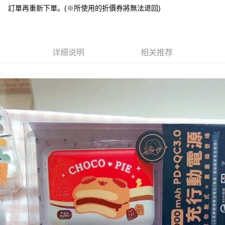
訂單再重新下單。(※所使用的折價券將無法退回)
Plus PAY
大哥付你分期
相关说明
详细说明
相关推荐
【大哥付你分期使用说明】
AFTEE先享后付
1. 本服务由台湾大哥大提供，电信用户可立即使用无须另外申请。（限个人
月租型门号，不开放公司户及预付卡使用）
相关说明
2. 付款方式选择 “大哥付你分期”，订单成立后会自动跳转到大哥付的交易流
一、關於 AFTEE先享後付
程，验证手机门号后，选择欲分期的期数、缴款截止日，确认付款后即完成
ATM付款
1. 於付款方式選擇AFTEE先享後付，將跳出AFTEE先享後付手機驗證視
交易。
窗。
3. 实际核准额度、可分期数及费用金额请依后续交易确认页面所载为准。
2. 進行簡訊驗證之後，即可完成結帳手續。
运送方式
4. 订单成立30分钟内，如未前往确认交易或遇审核未通过，订单将自动取
3. 訂單確認後不需事先繳費，商品會配送至您的指定地址。
消。如遇 “转专审核”未通过状况，表示未达系统评分，恕无法说明评估内
4. 下訂完成後，您的手機會收到一封繳費通知簡訊，APP會員則會收到
全家取貨付款
容。
AFTEE APP推播通知。
【缴款方式说明】
每笔NT$70，满NT$1,000(含以上)免运费
5. 收到商品當下無需繳費，確認無誤後，請再利用繳費通知簡訊或AFTEE
1. 分期款项不并入电信账单，“大哥付你分期”于每月结算日后寄送缴费提醒
APP於四大便利商店‧ATM/網銀等方式進行付款。
短信。
付款後全家取貨
2. 通过短信链接打开账单后，可选择 “超商条码／台湾大直营门市／银行转
請留意繳費期限為 14 天。唯有下載 AFTEE App 成為 AFTEE 會員者方能享
每笔NT$70，满NT$899(含以上)免运费
账／街口支付／iPASS MONEY”等通路缴费。
有最長 45 天內付款之服務。
7-11取貨（物流比較快）
【注意事项】
繳費期限，為商家向您請款的時間，再加上使用AFTEE可延長的天數所計算
1. 本服务系由 “台湾大哥大股份有限公司”所提供，让用户于交易时，得通过
每笔NT$70，满NT$1,000(含以上)免运费
出。使用AFTEE下訂可以延長您收到商品前的繳費天數，但無法保證一定能
本服务购买商品或服务，并由商店将买卖／分期付款买卖价金债权让与本公
夠在期限內收到商品(例如:預購商品或預計到貨時間較長者)。因此無論收到