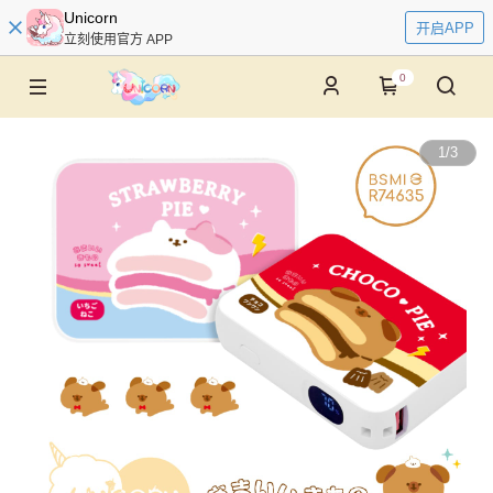
Unicorn
开启APP
立刻使用官方 APP
0
1
/
3