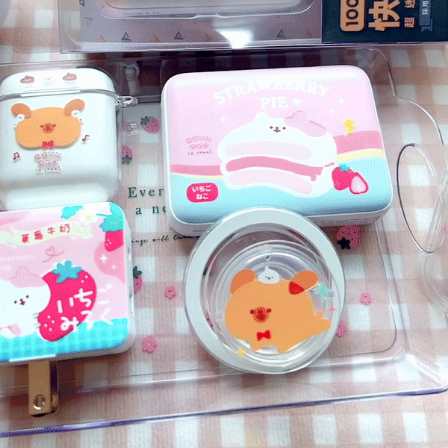
司后，依约使用本公司账单缴交账款。
付款後7-11取貨(出貨較快)
商品與否，仍需要請您在AFTEE規定的時間內完成繳費。
2. 基于同意付款使用 “大哥付你分期”之契约关系目的，商店将以您的个人资
每笔NT$70，满NT$899(含以上)免运费
料（包含姓名、电话或地址）提供予台湾大哥大进项收集、处理及利用，由
二、付款限制
台湾大哥大与本人进行分期账单所需资料之确认、核对及更正。
1. 初次使用 AFTEE 時，將依認證結果及本公司審查結果，核予每個人不同
為了避免耽誤您寶貴的收件時間，建議採用宅配方式配送商品。
3. 完整用户服务条款，请详阅以下链接：
https://oppay.tw/userRule
之上限額度
2. 結帳金額須大於NT$30
每笔NT$80，满NT$1,500(含以上)免运费
3. 目前僅支援台灣會員
三、聲明條款
「AFTEE先享後付」(下稱本服務)乃由恩沛科技股份有限公司(下稱 AFTEE )
所提供，並由 AFTEE 向您收取款項。因使用本服務所須提供之個人資料(包
含但不限於訂購人姓名、電話，收件人姓名、電話、收件地址)，將交付予
AFTEE 於本服務必要服務範圍內運用。關於 AFTEE 對於個人資料之蒐集、
處理、利用，詳參 AFTEE 官網之『個人資料蒐集、處理及利用告知聲明』
（
https://aftee.tw/privacypolicy/
）。
若款項超過繳費期限，將根據當次的金額加收年利率 16% 的逾期滯納金。
未成年的使用者，請事先徵得法定代理人或監護人之同意方可使用
AFTEE。
若您對於個人資料之處理、利用有任何疑問，或欲行使相關法律權利，請聯
繫恩沛科技股份有限公司。若您不同意我們將上開所示之個人資料，連同必
要之購買訂單資訊提供予 AFTEE ，或讓 AFTEE 蒐集處理利用您的個人資
料，請勿選用本服務。