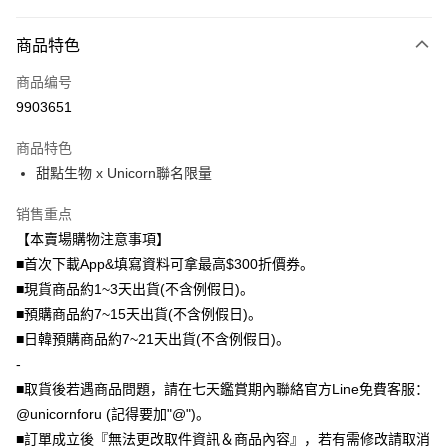
付款方式
商品特色
信用卡一次付款
商品编号
信用卡分期付款
9903651
3期 0利率，每期
NT$296
21家银行
商品特色
6期 0利率，每期
NT$148
21家银行
合作金库商业银行
第一商业银行
甜點生物 x Unicorn聯名限量
华南商业银行
彰化商业银行
12期 0利率，每期
NT$74
21家银行
合作金库商业银行
第一商业银行
上海商业储蓄银行
台北富邦商业银行
华南商业银行
彰化商业银行
销售重点
24期 0利率，每期
NT$37
20家银行
合作金库商业银行
第一商业银行
国泰世华商业银行
兆丰国际商业银行
上海商业储蓄银行
台北富邦商业银行
华南商业银行
彰化商业银行
【本賣場購物注意事項】
台湾中小企业银行
台中商业银行
合作金库商业银行
第一商业银行
超商取货付款
国泰世华商业银行
兆丰国际商业银行
上海商业储蓄银行
台北富邦商业银行
■首次下載App&填寫資料可拿最高$300折價券。
汇丰（台湾）商业银行
华泰商业银行
华南商业银行
彰化商业银行
台湾中小企业银行
台中商业银行
国泰世华商业银行
兆丰国际商业银行
联邦商业银行
远东国际商业银行
LINE Pay
上海商业储蓄银行
台北富邦商业银行
■現貨商品約1~3天出貨(不含例假日)。
汇丰（台湾）商业银行
华泰商业银行
台湾中小企业银行
台中商业银行
元大商业银行
永丰商业银行
兆丰国际商业银行
台湾中小企业银行
■預購商品約7~15天出貨(不含例假日)。
联邦商业银行
远东国际商业银行
汇丰（台湾）商业银行
华泰商业银行
Apple Pay
玉山商业银行
星展（台湾）商业银行
台中商业银行
汇丰（台湾）商业银行
元大商业银行
永丰商业银行
■日韓預購商品約7~21天出貨(不含例假日)。
联邦商业银行
远东国际商业银行
台新国际商业银行
中国信托商业银行
华泰商业银行
联邦商业银行
玉山商业银行
星展（台湾）商业银行
街口支付
-
元大商业银行
永丰商业银行
台湾乐天信用卡公司
远东国际商业银行
元大商业银行
台新国际商业银行
中国信托商业银行
玉山商业银行
星展（台湾）商业银行
■取貨後若遇商品問題，請在七天鑑賞期內聯絡官方Line免費客服：
永丰商业银行
玉山商业银行
台湾乐天信用卡公司
悠遊付
台新国际商业银行
中国信托商业银行
@unicornforu (記得要加"@")。
星展（台湾）商业银行
台新国际商业银行
台湾乐天信用卡公司
中国信托商业银行
台湾乐天信用卡公司
Google Pay
■訂單成立後『無法更改取件資訊＆商品內容』，若有需修改請取消